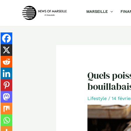
Aller
MARSEILLE
FINA
au
contenu
Quels pois
bouillabai
Lifestyle
/
14 févri