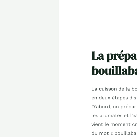
La prépa
bouillab
La
cuisson
de la bo
en deux étapes dis
D’abord, on prépare
les aromates et l’e
vient le moment cru
du mot « bouillabais