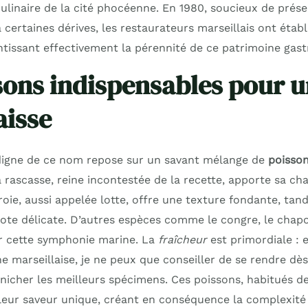
culinaire de la cité phocéenne. En 1980, soucieux de préser
à certaines dérives, les restaurateurs marseillais ont établ
ntissant effectivement la pérennité de ce patrimoine gas
sons indispensables pour u
aisse
digne de ce nom repose sur un savant mélange de
poisso
rascasse, reine incontestée de la recette, apporte sa cha
oie, aussi appelée lotte, offre une texture fondante, tand
note délicate. D’autres espèces comme le congre, le chap
r cette symphonie marine. La
fraîcheur
est primordiale : 
e marseillaise, je ne peux que conseiller de se rendre dès 
nicher les meilleurs spécimens. Ces poissons, habitués d
eur saveur unique, créant en conséquence la complexité g