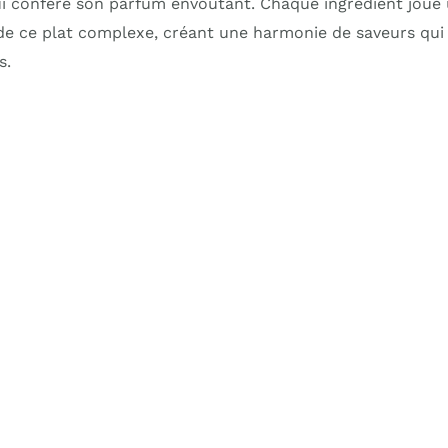
ui confère son parfum envoûtant. Chaque ingrédient joue u
de ce plat complexe, créant une harmonie de saveurs qui f
s.