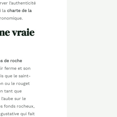
ver l’authenticité
i la
charte de la
tronomique.
ne vraie
ns de roche
ir ferme et son
is que le saint-
on ou le rouget
en tant que
l’aube sur le
es fonds rocheux,
ustative qui fait