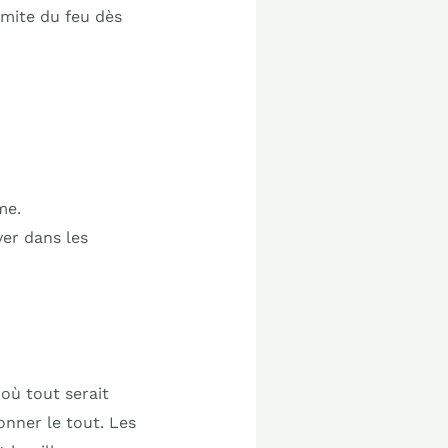
rmite du feu dès
me.
ver dans les
où tout serait
ronner le tout. Les