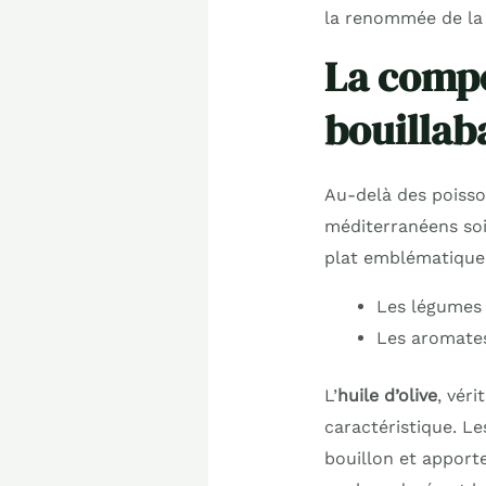
la renommée de la 
La compos
bouillab
Au-delà des poisson
méditerranéens soi
plat emblématique
Les légumes :
Les aromates 
L’
huile d’olive
, vér
caractéristique. L
bouillon et apporte