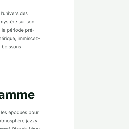
l’univers des
 mystère sur son
 la période pré-
Amérique, immiscez-
s boissons
gramme
é les époques pour
 atmosphère jazzy
énommé Bloody Mary.