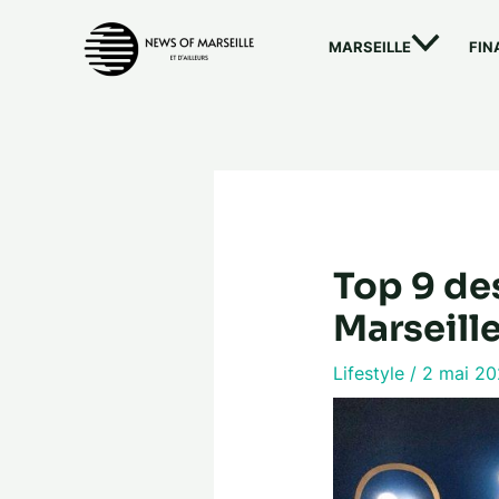
Aller
au
MARSEILLE
FIN
contenu
Top 9 des
Marseill
Lifestyle
/
2 mai 2