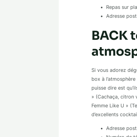
Repas sur pl
Adresse post
BACK t
atmosp
Si vous adorez dégu
box à l’atmosphère
puisse dire est qu’
» (Cachaça, citron 
Femme Like U » (Teq
d’excellents cockt
Adresse posta
Numéro de té