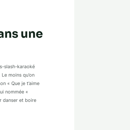
ans une
ls-slash-karaoké
. Le moins qu’on
on « Que je t’aime
elui nommée «
r danser et boire