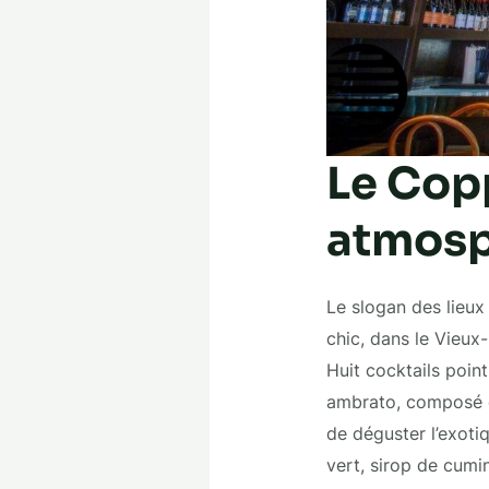
Le Cop
atmosp
Le slogan des lieux
chic, dans le Vieux
Huit cocktails poin
ambrato, composé d
de déguster l’exoti
vert, sirop de cumi