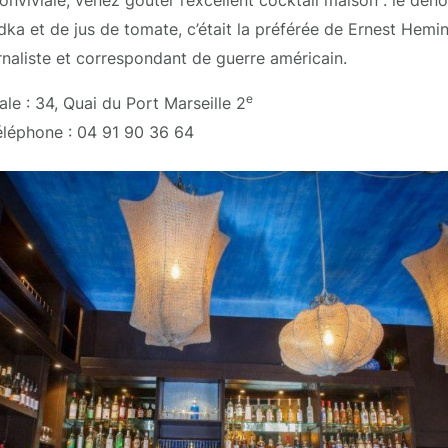
dka et de jus de tomate, c’était la préférée de Ernest Hemin
urnaliste et correspondant de guerre américain.
e
le : 34, Quai du Port Marseille 2
léphone : 04 91 90 36 64