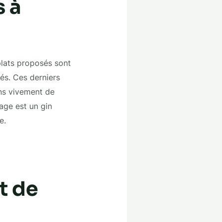
s à
plats proposés sont
sés. Ces derniers
ns vivement de
age est un gin
e.
t de