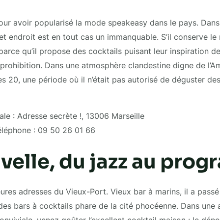
our avoir popularisé la mode speakeasy dans le pays. Dans 
cet endroit est en tout cas un immanquable. S’il conserve le
arce qu’il propose des cocktails puisant leur inspiration de
a prohibition. Dans une atmosphère clandestine digne de l’
s 20, une période où il n’était pas autorisé de déguster de
le : Adresse secrète !, 13006 Marseille
léphone : 09 50 26 01 66
velle, du jazz au pro
eures adresses du Vieux-Port. Vieux bar à marins, il a pass
 des bars à cocktails phare de la cité phocéenne. Dans une
onviviale, venez goûter l’excellent cocktail maison : le d