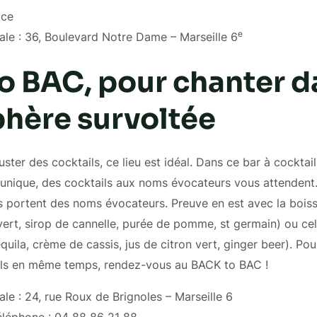
ace
e
ale : 36, Boulevard Notre Dame – Marseille 6
o BAC, pour chanter d
hère survoltée
ster des cocktails, ce lieu est idéal. Dans ce bar à cocktai
 unique, des cocktails aux noms évocateurs vous attendent
ils portent des noms évocateurs. Preuve en est avec la boiss
vert, sirop de cannelle, purée de pomme, st germain) ou c
uila, crème de cassis, jus de citron vert, ginger beer). Pou
ails en même temps, rendez-vous au BACK to BAC !
le : 24, rue Roux de Brignoles – Marseille 6
léphone : 04 88 86 21 88