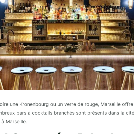
oire une Kronenbourg ou un verre de rouge, Marseille offre
mbreux bars à cocktails branchés sont présents dans la cit
 à Marseille.