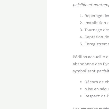
paisible et contemp
Repérage des
Installation 
Tournage de
Captation des
Enregistreme
Périllos accueille q
abandonné des Pyré
symbolisant parfa
Décors de ch
Mise en sécu
Respect de l
Les
paysages pyré