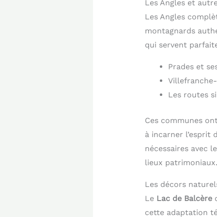
Les Angles et aut
Les Angles complèt
montagnards authe
qui servent parfait
Prades et se
Villefranche
Les routes s
Ces communes ont 
à incarner l’esprit
nécessaires avec l
lieux patrimoniaux
Les décors naturel
Le
Lac de Balcère
c
cette adaptation t