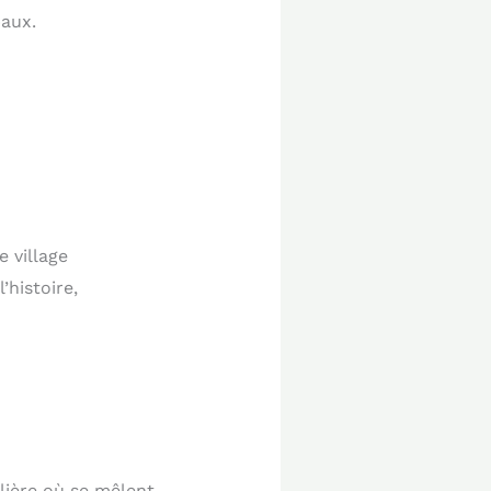
paux.
e village
histoire,
lière où se mêlent