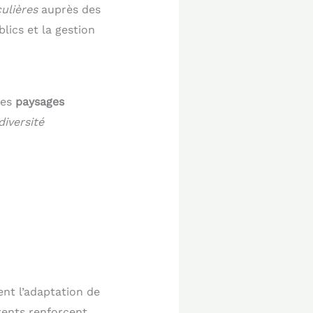
culières
auprès des
lics et la gestion
des
paysages
diversité
nt l’adaptation de
rents renforcent