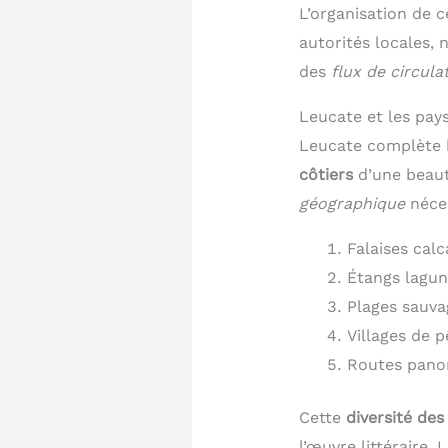
L’organisation de 
autorités locales,
des
flux de circula
Leucate et les pay
Leucate complète h
côtiers
d’une beaut
géographique
néces
Falaises calc
Étangs lagun
Plages sauva
Villages de 
Routes panor
Cette
diversité des
l’œuvre littéraire. 