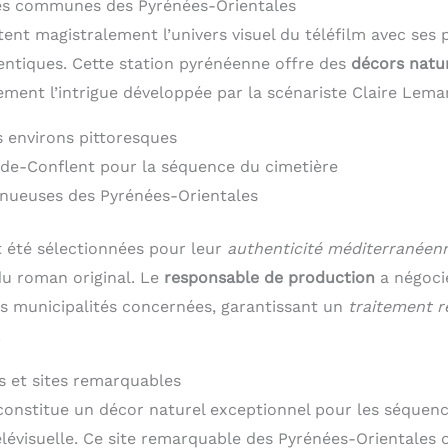
res communes des Pyrénées-Orientales
ent magistralement l’univers visuel du téléfilm avec ses 
ntiques. Cette station pyrénéenne offre des
décors natu
ement l’intrigue développée par la scénariste Claire Lema
s environs pittoresques
-de-Conflent pour la séquence du cimetière
inueuses des Pyrénées-Orientales
été sélectionnées pour leur
authenticité méditerranéen
 du roman original. Le
responsable de production
a négocié
es municipalités concernées, garantissant un
traitement 
.
s et sites remarquables
onstitue un décor naturel exceptionnel pour les séquenc
élévisuelle. Ce site remarquable des Pyrénées-Orientales 