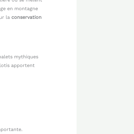
ge en montagne
ur la
conservation
halets mythiques
ilotis apportent
mportante.