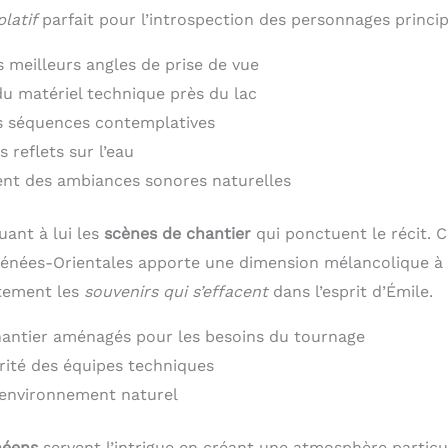
latif
parfait pour l’introspection des personnages princi
 meilleurs angles de prise de vue
du matériel technique près du lac
s séquences contemplatives
 reflets sur l’eau
nt des ambiances sonores naturelles
uant à lui les
scènes de chantier
qui ponctuent le récit. C
nées-Orientales apporte une dimension mélancolique à l’
itement les
souvenirs qui s’effacent
dans l’esprit d’Émile.
antier aménagés pour les besoins du tournage
rité des équipes techniques
’environnement naturel
néens
servent l’intrigue en créant une atmosphère particu