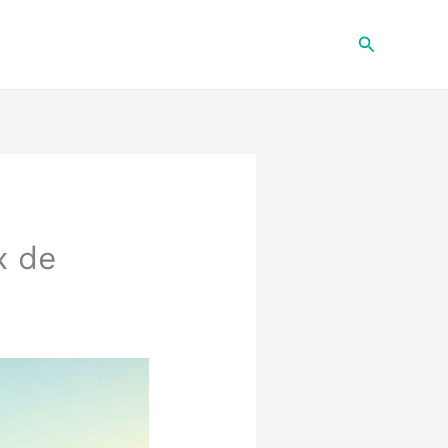
Recherche
x de
u