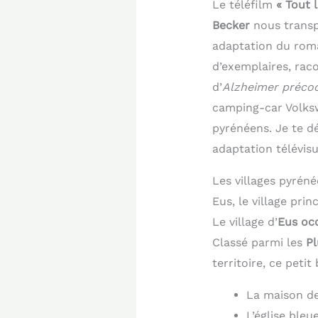
Le téléfilm
« Tout l
Becker
nous transp
adaptation du rom
d’exemplaires, rac
d’
Alzheimer préco
camping-car Volksw
pyrénéens. Je te d
adaptation télévisu
Les villages pyrén
Eus, le village pri
Le village d’
Eus oc
Classé parmi les
Pl
territoire, ce peti
La maison de
L’église bleu