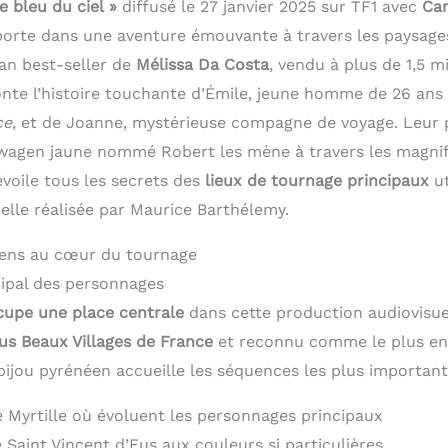
e bleu du ciel »
diffusé le 27 janvier 2025 sur TF1 avec
Cam
orte dans une aventure émouvante à travers les paysage
an best-seller de
Mélissa Da Costa
, vendu à plus de 1,5 mi
onte l’histoire touchante d’Émile, jeune homme de 26 ans 
ce
, et de Joanne, mystérieuse compagne de voyage. Leur 
agen jaune nommé Robert les mène à travers les magnifi
évoile tous les secrets des
lieux de tournage principaux
ut
elle réalisée par Maurice Barthélemy.
éens au cœur du tournage
ncipal des personnages
cupe une place centrale
dans cette production audiovisue
us Beaux Villages de France
et reconnu comme le plus ens
t bijou pyrénéen accueille les séquences les plus important
 Myrtille où évoluent les personnages principaux
e Saint Vincent d’Eus aux couleurs si particulières