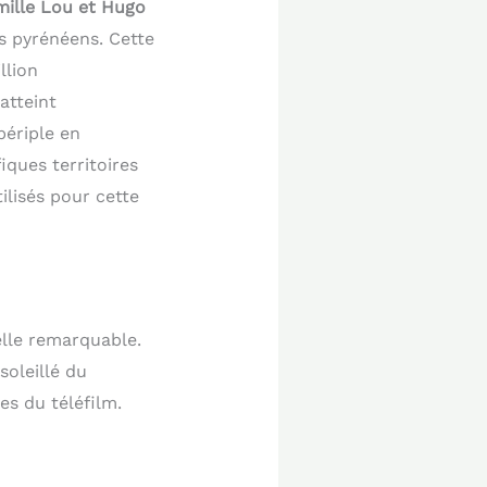
ille Lou et Hugo
s pyrénéens. Cette
llion
atteint
périple en
ques territoires
ilisés pour cette
lle remarquable.
oleillé du
es du téléfilm.