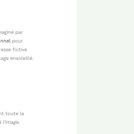
maginé par
onnel
pour
esse fictive
age ensoleillé.
t toute la
à l’image
.