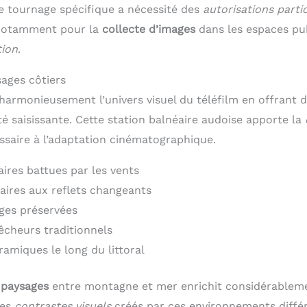
ce tournage spécifique a nécessité des
autorisations parti
 notamment pour la
collecte d’images
dans les espaces pub
tion
.
sages côtiers
armonieusement l’univers visuel du téléfilm en offrant 
é saisissante. Cette station balnéaire audoise apporte la
saire à l’adaptation cinématographique.
aires battues par les vents
aires aux reflets changeants
ges préservées
pêcheurs traditionnels
amiques le long du littoral
 paysages
entre montagne et mer enrichit considérableme
Les
contrastes visuels
créés par ces environnements diffé