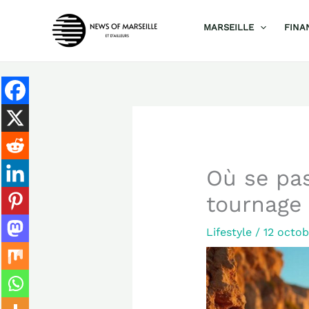
Aller
MARSEILLE
FINA
au
contenu
Où se pas
tournage 
Lifestyle
/
12 octo