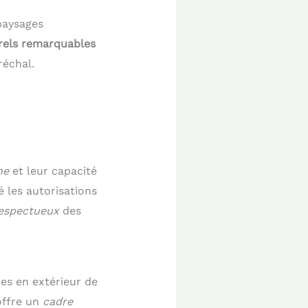
paysages
rels remarquables
réchal.
ne
et leur capacité
 les autorisations
respectueux
des
es en extérieur de
offre un
cadre