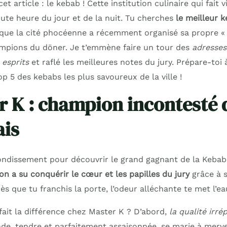
article : le kebab ! Cette institution culinaire qui fait vi
oute heure du jour et de la nuit. Tu cherches
le meilleur 
i que la cité phocéenne a récemment organisé sa propre 
mpions du döner. Je t’emmène faire un tour des
adresses
 esprits
et raflé les meilleures notes du jury. Prépare-toi à
p 5 des kebabs les plus savoureux de la ville !
r K : champion incontesté
ais
rondissement pour découvrir le grand gagnant de la Kebab 
on a su conquérir le cœur et les papilles du jury
grâce à s
Dès que tu franchis la porte, l’odeur alléchante te met l’e
fait la différence chez Master K ? D’abord,
la qualité irr
ande, tendre et parfaitement assaisonnée, se marie à merve