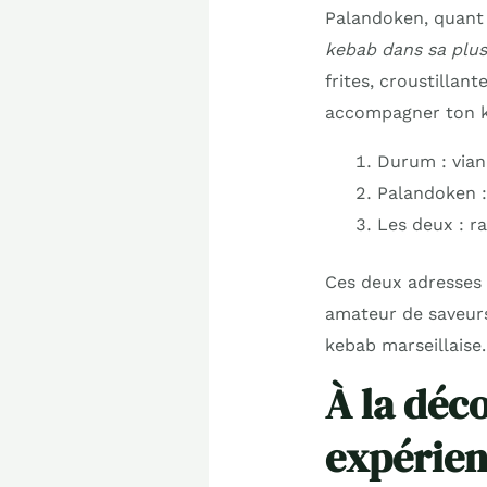
Palandoken, quant à 
kebab dans sa plus
frites, croustillan
accompagner ton 
Durum : vian
Palandoken :
Les deux : r
Ces deux adresses o
amateur de saveurs 
kebab marseillaise.
À la déc
expérienc