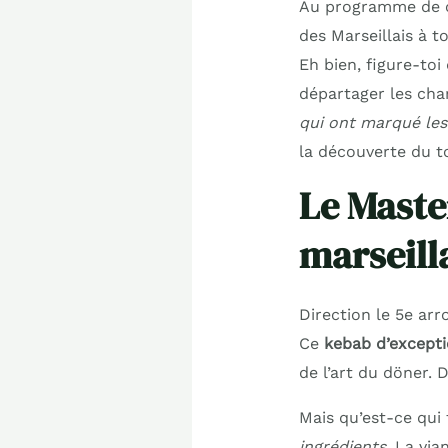
Au programme de cet 
des Marseillais à t
Eh bien, figure-to
départager les cha
qui ont marqué les
la découverte du to
Le Maste
marseill
Direction le 5e ar
Ce
kebab d’excepti
de l’art du döner. 
Mais qu’est-ce qui 
ingrédients
. La vi