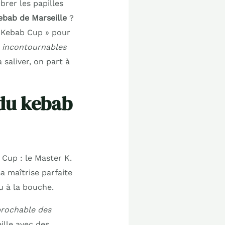
brer les papilles
kebab de Marseille
?
« Kebab Cup » pour
 incontournables
 saliver, on part à
 du kebab
Cup : le Master K.
a maîtrise parfaite
au à la bouche.
éprochable des
ille avec des