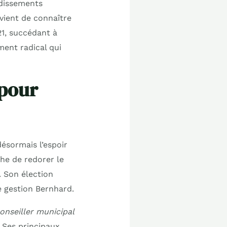
ndissements
ient de connaître
021, succédant à
ent radical qui
 pour
désormais l’espoir
he de redorer le
. Son élection
e gestion Bernhard.
onseiller municipal
 Ses principaux