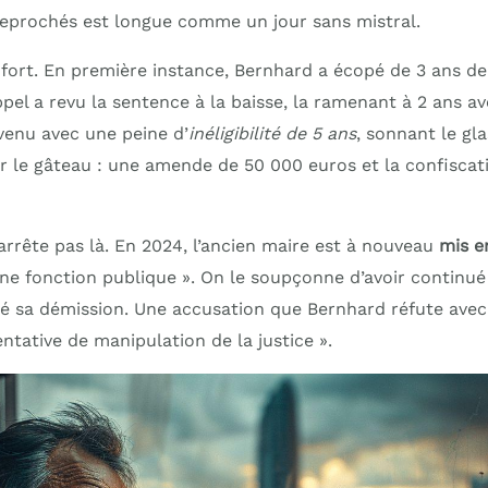
t reprochés est longue comme un jour sans mistral.
 fort. En première instance, Bernhard a écopé de 3 ans de
pel a revu la sentence à la baisse, la ramenant à 2 ans ave
venu avec une peine d’
inéligibilité de 5 ans
, sonnant le gla
ur le gâteau : une amende de 50 000 euros et la confiscat
s’arrête pas là. En 2024, l’ancien maire est à nouveau
mis e
e fonction publique ». On le soupçonne d’avoir continué à 
ré sa démission. Une accusation que Bernhard réfute ave
tative de manipulation de la justice ».