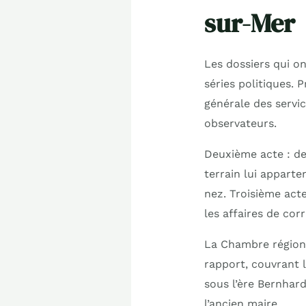
sur-Mer
Les dossiers qui o
séries politiques. 
générale des servi
observateurs.
Deuxième acte : d
terrain lui appart
nez. Troisième acte
les affaires de cor
La Chambre régiona
rapport, couvrant l
sous l’ère Bernhar
l’ancien maire.