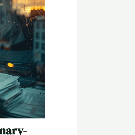
anary-