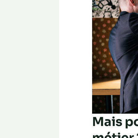
Mais po
métier