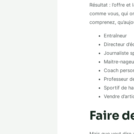
Résultat : l’offre 
comme vous, qui ont
comprenez, qu’aujou
Entraîneur
Directeur d’
Journaliste s
Maitre-nage
Coach perso
Professeur d
Sportif de h
Vendre d’arti
Faire d
Mais que veut dire 