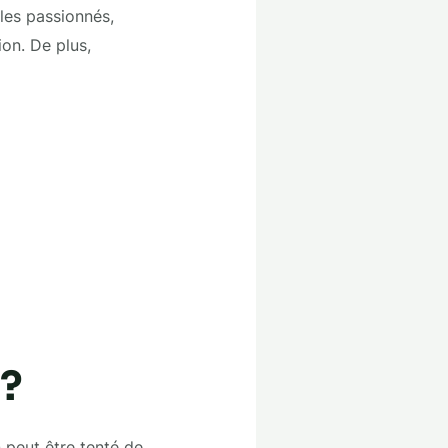
 les passionnés,
on. De plus,
 ?
n peut être tenté de