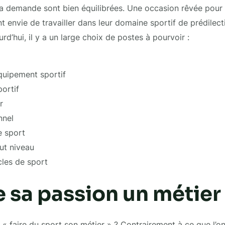
et la demande sont bien équilibrées. Une occasion rêvée pour
 envie de travailler dans leur domaine sportif de prédilecti
rd’hui, il y a un large choix de postes à pourvoir :
équipement sportif
portif
ur
nnel
e sport
aut niveau
cles de sport
e sa passion un métier
: « faire du sport son métier » ? Contrairement à ce que l’o