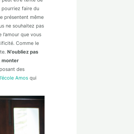
 pourriez faire du
s ne présentent même
vous ne souhaitez pas
ue l’amour que vous
cificité. Comme le
rte.
N’oubliez pas
z monter
oposant des
l’école Amos
qui