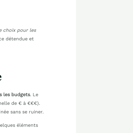
 choix pour les
nce détendue et
e
s les budgets
. Le
helle de € à €€€).
inée sans se ruiner.
quelques éléments