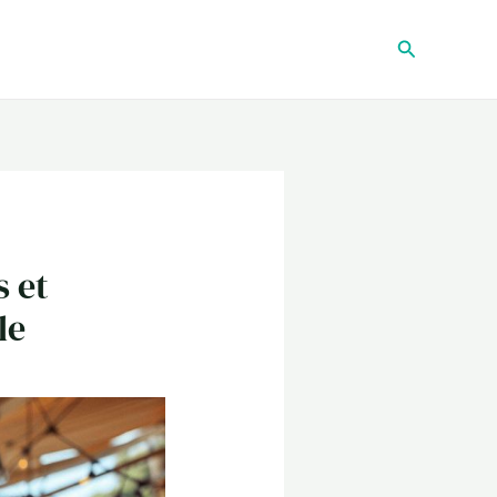
Recherche
s et
le