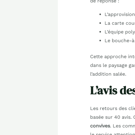
de réponse :
L’approvisio
La carte cour
L’équipe poly
Le bouche-à-
Cette approche int
dans le paysage gas
l’addition salée.
L’avis de
Les retours des cl
basée sur 40 avis.
convives
. Les comm
le service attentio