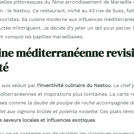
ruelles pittoresques du 7ème arrondissement de Marseille
n : le Nestou. Ce restaurant, niché au 43 rue de Suez, fai
touristes. Sa cuisine moderne aux influences méditerrané
tée m’intriguent. Je décide d’y jeter un œil pour percer 
ir conquis les papilles marseillaises.
ine méditerranéenne revisi
té
 suis séduit par
l’inventivité culinaire du Nestou
. Le chef 
diterranéennes et inspirations plus lointaines. La carte 
euses comme
la daube de poulpe de roche accompagnée de
let aux oignons brûlés et polenta noisette
. Ces plats tém
e saveurs locales et influences exotiques
.
u ne se contente pas de revisiter les classiques provença