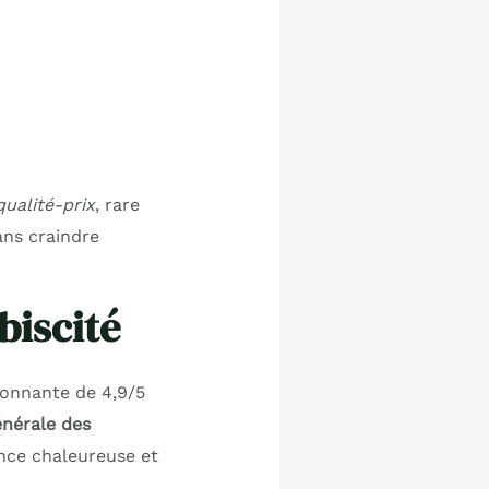
qualité-prix
, rare
ans craindre
biscité
ionnante de 4,9/5
énérale des
ance chaleureuse et