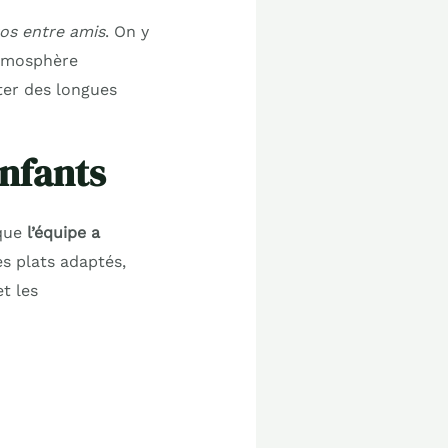
ros entre amis
. On y
atmosphère
iter des longues
enfants
 que
l’équipe a
s plats adaptés,
t les