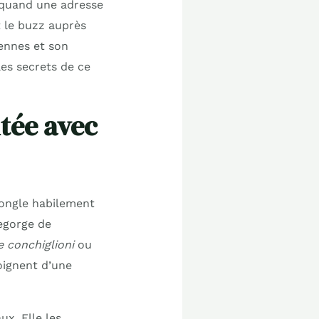
 quand une adresse
t le buzz auprès
ennes et son
les secrets de ce
tée avec
jongle habilement
regorge de
 conchiglioni
ou
oignent d’une
ux. Elle les