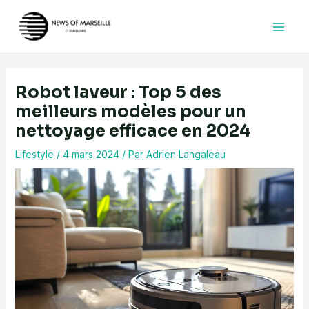
Aller
au
contenu
Robot laveur : Top 5 des
meilleurs modèles pour un
nettoyage efficace en 2024
Lifestyle
/
4 mars 2024
/ Par
Adrien Langaleau