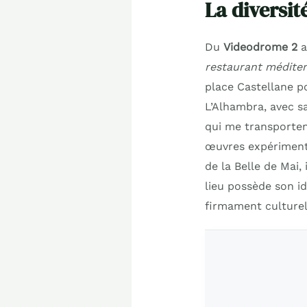
La diversi
Du
Videodrome 2
a
restaurant médite
place Castellane po
L’Alhambra, avec s
qui me transporten
œuvres expérimenta
de la Belle de Mai,
lieu possède son i
firmament culturel 