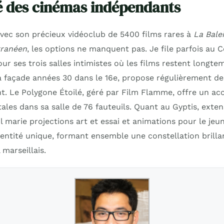
té des cinémas indépendants
vec son précieux vidéoclub de 5400 films rares à
La Bale
rranéen
, les options ne manquent pas. Je file parfois au C
ur ses trois salles intimistes où les films restent longtemp
a façade années 30 dans le 16e, propose régulièrement de
t. Le Polygone Étoilé, géré par Film Flamme, offre un acc
les dans sa salle de 76 fauteuils. Quant au Gyptis, exten
 il marie projections art et essai et animations pour le je
dentité unique, formant ensemble une constellation brilla
marseillais.