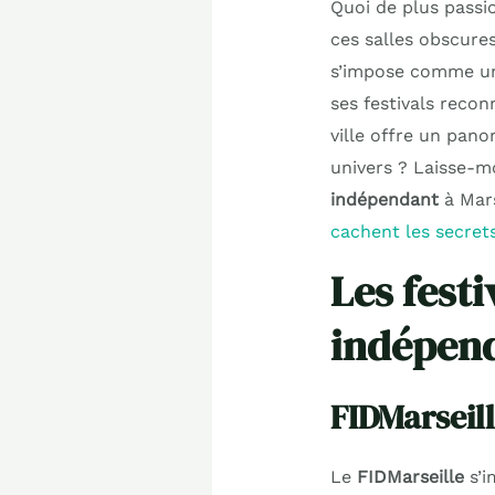
Quoi de plus passi
ces salles obscures
s’impose comme un 
ses festivals reco
ville offre un pan
univers ? Laisse-mo
indépendant
à Mars
cachent les secrets
Les fest
indépend
FIDMarseill
Le
FIDMarseille
s’i