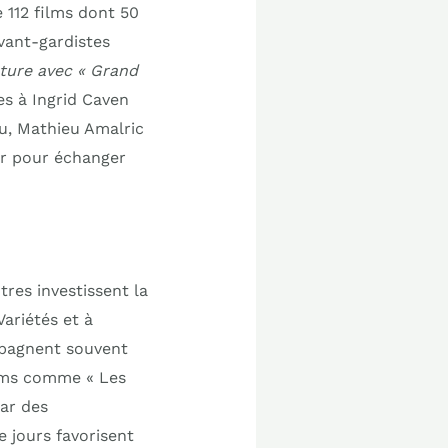
 112 films dont 50
vant-gardistes
rture avec « Grand
s à Ingrid Caven
au, Mathieu Amalric
or pour échanger
tres investissent la
Variétés et à
ompagnent souvent
ilms comme « Les
par des
 jours favorisent