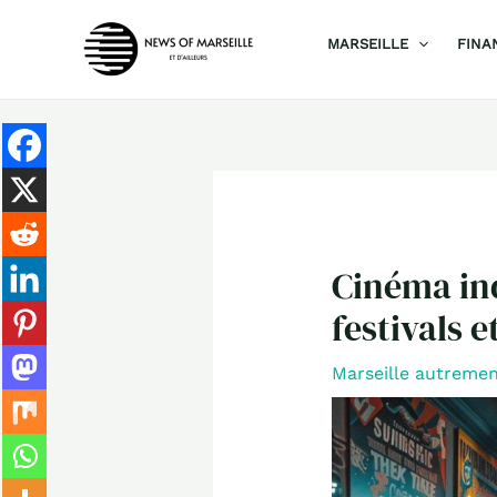
Aller
MARSEILLE
FINA
au
contenu
Cinéma ind
festivals e
Marseille autreme