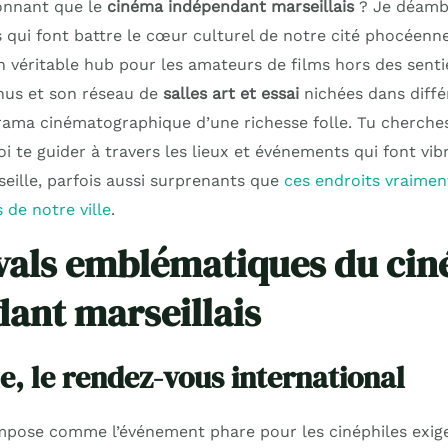
onnant que le
cinéma indépendant marseillais
? Je déamb
 qui font battre le cœur culturel de notre cité phocéenne
véritable hub pour les amateurs de films hors des sentie
nnus et son réseau de
salles art et essai
nichées dans différ
orama cinématographique d’une richesse folle. Tu cherches
i te guider à travers les lieux et événements qui font vib
eille, parfois aussi surprenants que
ces endroits vraiment
 de notre ville
.
ivals emblématiques du ci
ant marseillais
e, le rendez-vous international
mpose comme l’événement phare pour les cinéphiles exig