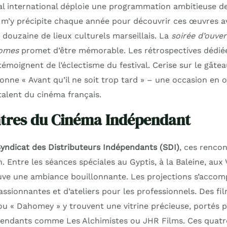
val international déploie une programmation ambitieuse de
 m’y précipite chaque année pour découvrir ces œuvres a
douzaine de lieux culturels marseillais. La
soirée d’ouve
Gomes
promet d’être mémorable. Les rétrospectives dédiée
 témoignent de l’éclectisme du festival. Cerise sur le gâte
onne « Avant qu’il ne soit trop tard » – une occasion en 
alent du cinéma français.
tres du Cinéma Indépendant
yndicat des Distributeurs Indépendants (SDI)
, ces rencon
in. Entre les séances spéciales au Gyptis, à la Baleine, aux 
trouve une ambiance bouillonnante. Les projections s’acc
assionnantes et d’ateliers pour les professionnels. Des f
 ou « Dahomey » y trouvent une vitrine précieuse, portés 
pendants comme Les Alchimistes ou JHR Films. Ces quatre