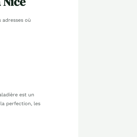
 Nice
s adresses où
aladière est un
a perfection, les