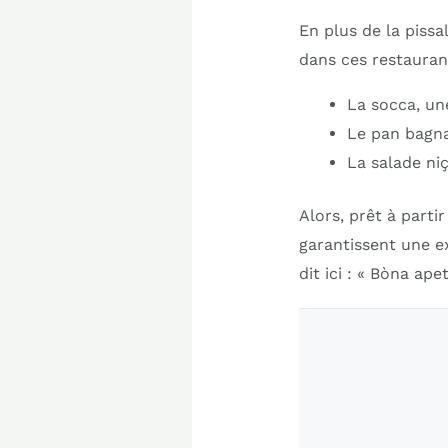
En plus de la pissa
dans ces restaurant
La socca, un
Le pan bagna
La salade ni
Alors, prêt à part
garantissent une e
dit ici : « Bòna apeti