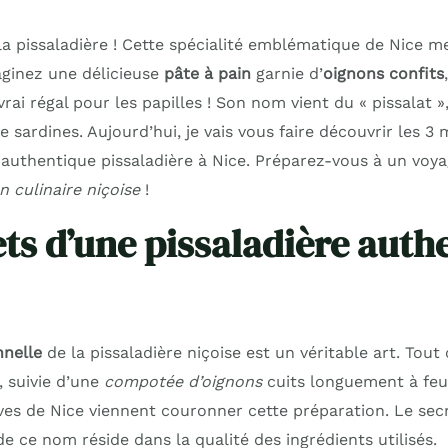
a pissaladière ! Cette spécialité emblématique de Nice me 
aginez une délicieuse
pâte à pain
garnie d’
oignons confits
vrai régal pour les papilles ! Son nom vient du « pissalat 
e sardines. Aujourd’hui, je vais vous faire découvrir les 3
authentique pissaladière à Nice. Préparez-vous à un voya
n culinaire niçoise
!
ets d’une pissaladière auth
nnelle
de la pissaladière niçoise est un véritable art. To
, suivie d’une
compotée d’oignons
cuits longuement à feu 
ives de Nice viennent couronner cette préparation. Le sec
de ce nom réside dans la qualité des ingrédients utilisés.