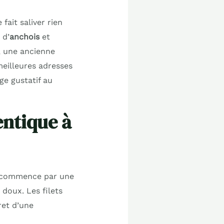
fait saliver rien
, d’
anchois
et
», une ancienne
 meilleures adresses
ge gustatif au
entique à
ut commence par une
doux. Les filets
ret d’une