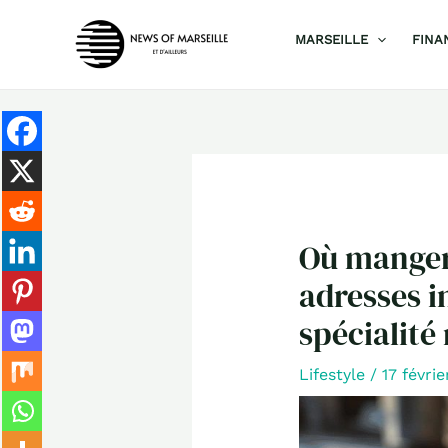
Aller
MARSEILLE
FINA
au
contenu
Où manger 
adresses i
spécialité 
Lifestyle
/
17 févri