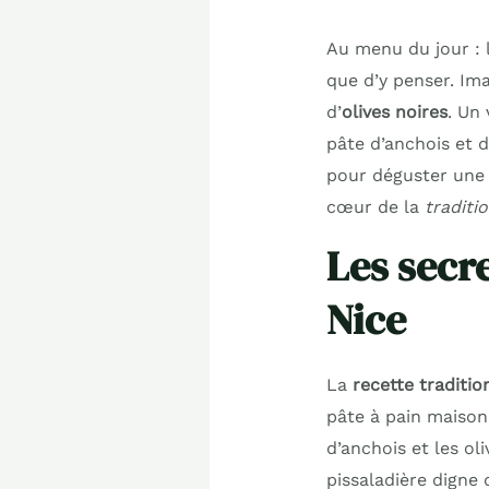
Au menu du jour : l
que d’y penser. Im
d’
olives noires
. Un 
pâte d’anchois et d
pour déguster une 
cœur de la
traditio
Les secr
Nice
La
recette traditio
pâte à pain maison
d’anchois et les ol
pissaladière digne 