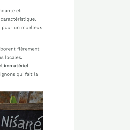
ndante et
caractéristique.
s pour un moelleux
arborent fièrement
es locales.
el immatériel
gnons qui fait la