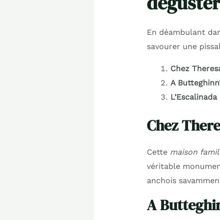
déguster 
En déambulant dans 
savourer une pissal
Chez Theres
A Butteghinn
L’Escalinada
Chez Theresa
Cette
maison famil
véritable monument 
anchois savamment 
A Butteghinn