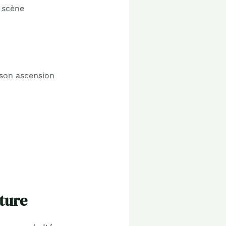
a scène
 son ascension
ature