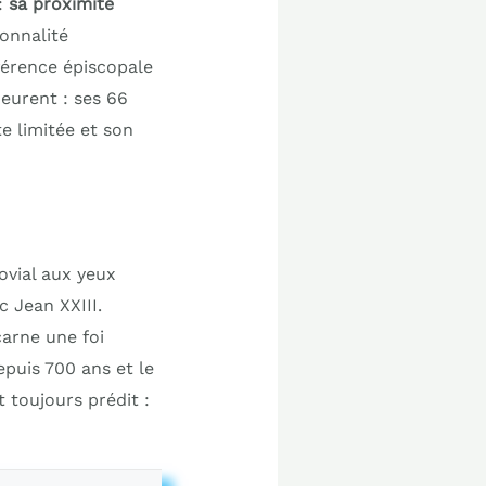
:
sa proximité
onnalité
férence épiscopale
eurent : ses 66
e limitée et son
ovial aux yeux
c Jean XXIII.
carne une foi
epuis 700 ans et le
 toujours prédit :