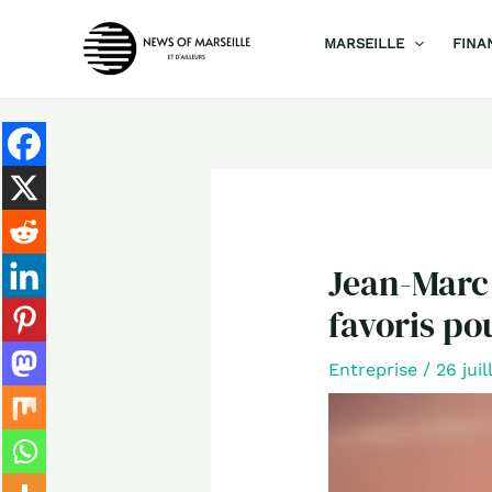
Aller
MARSEILLE
FINA
au
contenu
Jean-Marc 
favoris po
Entreprise
/
26 jui