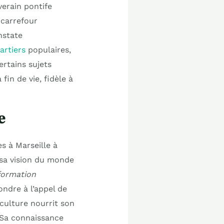
erain pontife
 carrefour
nstate
rtiers
populaires,
rtains sujets
fin de vie, fidèle à
e
es à Marseille à
é sa vision du monde
 formation
ndre à l’appel de
 culture nourrit son
 Sa connaissance