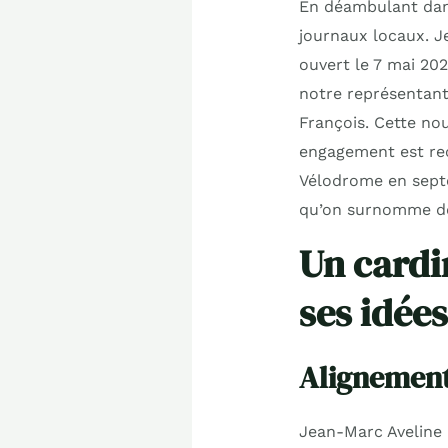
En déambulant dans 
journaux locaux. J
ouvert le 7 mai 202
notre représentant
François. Cette no
engagement est rec
Vélodrome en septe
qu’on surnomme déj
Un cardi
ses idées
Alignement 
Jean-Marc Aveline i