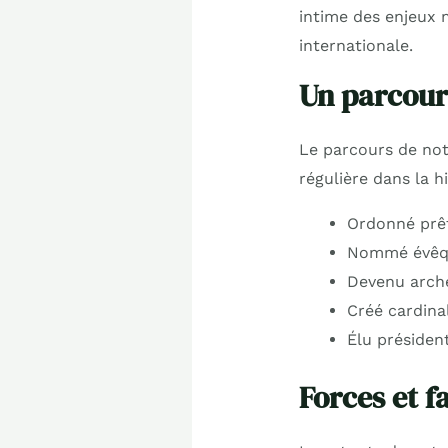
intime des enjeux m
internationale.
Un parcour
Le parcours de not
régulière dans la h
Ordonné prêt
Nommé évêque
Devenu arch
Créé cardina
Élu présiden
Forces et f