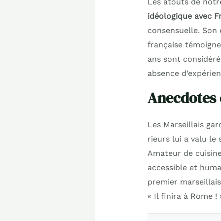
Les atouts de notr
idéologique avec F
consensuelle. Son 
française témoigne
ans sont considérés
absence d’expérien
Anecdotes e
Les Marseillais gar
rieurs lui a valu l
Amateur de cuisine 
accessible et humai
premier marseillais
« Il finira à Rome !