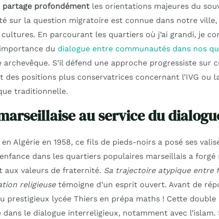
en partage profondément
les orientations majeures du souv
ité sur la question migratoire est connue dans notre ville,
ultures. En parcourant les quartiers où j’ai grandi, je co
’importance du
dialogue entre communautés dans nos qua
 archevêque. S’il défend une approche progressiste sur ce
nt des positions plus conservatrices concernant l’IVG ou la 
que traditionnelle.
marseillaise au service du dialogu
 en Algérie en 1958, ce fils de pieds-noirs a posé ses valis
 enfance dans les quartiers populaires marseillais a forg
 aux valeurs de fraternité.
Sa trajectoire atypique entre
ation religieuse
témoigne d’un esprit ouvert. Avant de répo
it au prestigieux lycée Thiers en prépa maths ! Cette double
 dans le dialogue interreligieux, notamment avec l’islam.