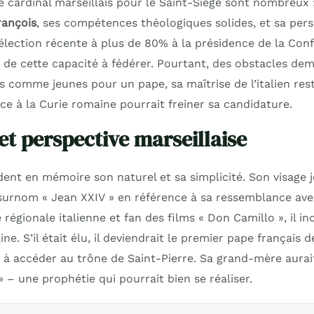
e cardinal marseillais pour le Saint-Siège sont nombreux 
rançois
, ses compétences théologiques solides, et sa pers
élection récente à plus de 80% à la présidence de la Con
 de cette capacité à fédérer. Pourtant, des obstacles dem
 comme jeunes pour un pape, sa maîtrise de l’italien rest
ce à la Curie romaine pourrait freiner sa candidature.
t perspective marseillaise
dent en mémoire son naturel et sa simplicité. Son visage j
e surnom « Jean XXIV » en référence à sa ressemblance ave
régionale italienne et fan des films « Don Camillo », il in
ne. S’il était élu, il deviendrait le premier pape français d
 à accéder au trône de Saint-Pierre. Sa grand-mère aurait
 » – une prophétie qui pourrait bien se réaliser.