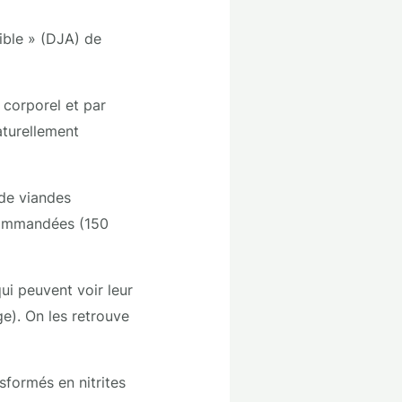
ible » (DJA) de
 corporel et par
naturellement
 de viandes
commandées (150
qui peuvent voir leur
ge). On les retrouve
sformés en nitrites