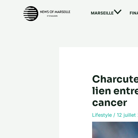
Aller
au
MARSEILLE
FIN
contenu
Charcuter
lien entr
cancer
Lifestyle
/
12 juille