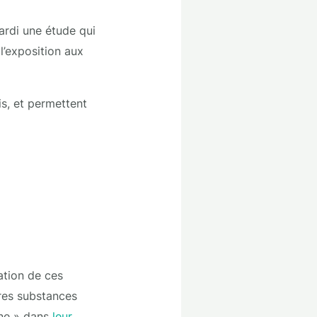
mardi une étude qui
l’exposition aux
is, et permettent
ation de ces
tres substances
ène » dans
leur