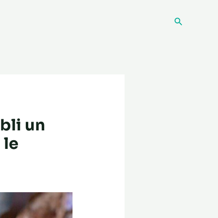
Recherche
bli un
 le