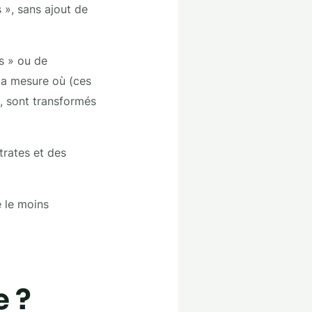
 », sans ajout de
s » ou de
 la mesure où (ces
s, sont transformés
itrates et des
 le moins
e ?