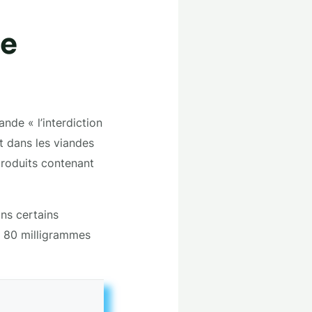
le
nde « l’interdiction
nt dans les viandes
produits contenant
ans certains
s 80 milligrammes