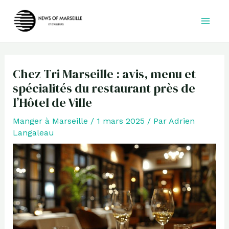
Aller
au
contenu
Chez Tri Marseille : avis, menu et
spécialités du restaurant près de
l’Hôtel de Ville
Manger à Marseille
/
1 mars 2025
/ Par
Adrien
Langaleau