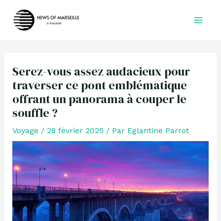
Aller
au
contenu
Serez-vous assez audacieux pour
traverser ce pont emblématique
offrant un panorama à couper le
souffle ?
Voyage
/
28 février 2025
/ Par
Eglantine Parrot