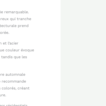
rée remarquable.
ureux qui tranche
itecturale prend
orée.
et l’acier
que couleur évoque
, tandis que les
ière automnale
 Je recommande
 colorés, créant
ure.
rs résidentiels