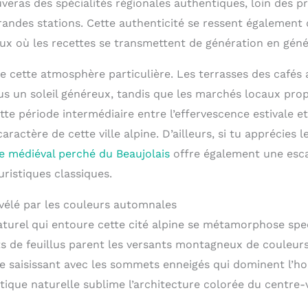
uveras des spécialités régionales authentiques, loin des p
randes stations. Cette authenticité se ressent également 
aux où les recettes se transmettent de génération en géné
 cette atmosphère particulière. Les terrasses des cafés 
s un soleil généreux, tandis que les marchés locaux prop
ette période intermédiaire entre l’effervescence estivale e
caractère de cette ville alpine. D’ailleurs, si tu apprécies le
ge médiéval perché du Beaujolais
offre également une esc
uristiques classiques.
évélé par les couleurs automnales
turel qui entoure cette cité alpine se métamorphose sp
s de feuillus parent les versants montagneux de couleur
e saisissant avec les sommets enneigés qui dominent l’ho
que naturelle sublime l’architecture colorée du centre-vi