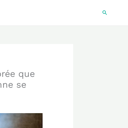
Recherche
orée que
mne se