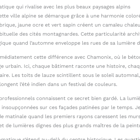
tique qui rivalise avec les plus beaux paysages alpins
cette ville alpine se démarque grâce à une harmonie colo
brique, jaune ocre et vert sapin créent un camaïeu chale
bituelle des cités montagnardes. Cette particularité arch
que quand l’automne enveloppe les rues de sa lumière d
édiatement cette différence avec Chamonix, où le béton 
e urbain. Ici, chaque bâtiment raconte une histoire, cha
aire. Les toits de lauze scintillent sous le soleil automnal
longent l’été indien dans un festival de couleurs.
rofessionnels connaissent ce secret bien gardé. La lum
s insoupçonnées sur ces façades patinées par le temps.
e matinale quand les premiers rayons caressent les murs
et de lumières dignes des plus grands maîtres de la peint
matique s’étend au-delà du centre historique. Les quartie