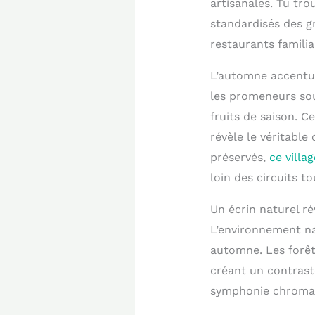
artisanales. Tu tro
standardisés des g
restaurants famili
L’automne accentue
les promeneurs sou
fruits de saison. C
révèle le véritable 
préservés,
ce villa
loin des circuits to
Un écrin naturel r
L’environnement na
automne. Les forêt
créant un contrast
symphonie chromati