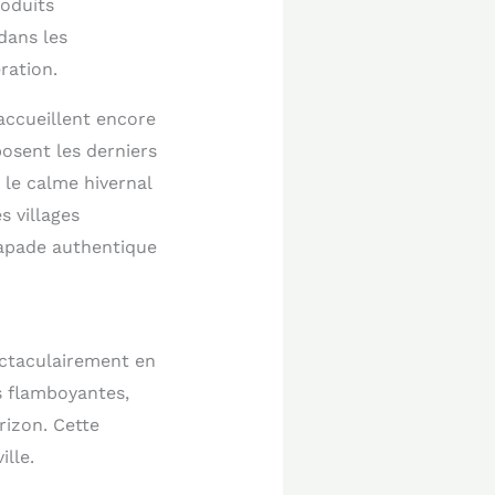
roduits
dans les
ration.
accueillent encore
osent les derniers
t le calme hivernal
s villages
apade authentique
ectaculairement en
s flamboyantes,
rizon. Cette
lle.