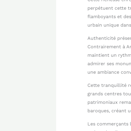
perpétuent cette tr
flamboyants et de
urbain unique dans 
Authenticité préser
Contrairement à Ann
maintient un rythm
admirer ses monume
une ambiance convi
Cette tranquillité 
grands centres tou
patrimoniaux remar
baroques, créant u
Les commerçants lo