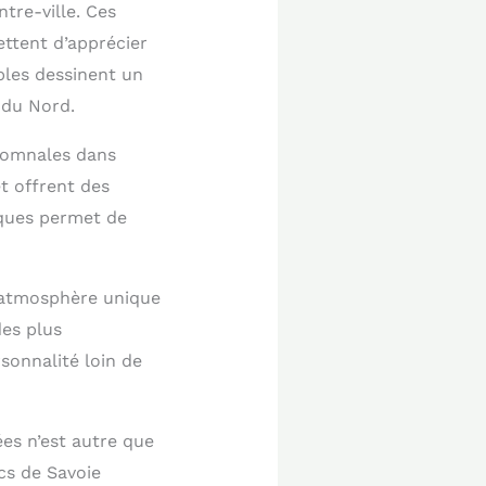
tre-ville. Ces
ettent d’apprécier
bles dessinent un
 du Nord.
utomnales dans
t offrent des
iques permet de
 atmosphère unique
des plus
sonnalité loin de
ées n’est autre que
cs de Savoie