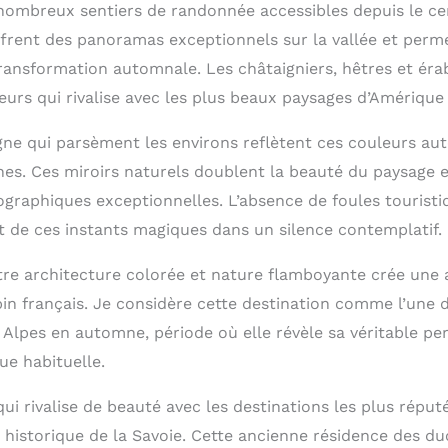
nombreux sentiers de randonnée accessibles depuis le cen
ffrent des panoramas exceptionnels sur la vallée et perm
ransformation automnale. Les châtaigniers, hêtres et éra
urs qui rivalise avec les plus beaux paysages d’Amérique
ne qui parsèment les environs reflètent ces couleurs a
ines. Ces miroirs naturels doublent la beauté du paysage e
graphiques exceptionnelles. L’absence de foules tourist
t de ces instants magiques dans un silence contemplatif.
re architecture colorée et nature flamboyante crée une
pin français. Je considère cette destination comme l’une 
Alpes en automne, période où elle révèle sa véritable per
que habituelle.
qui rivalise de beauté avec les destinations les plus réput
 historique de la Savoie. Cette ancienne résidence des du