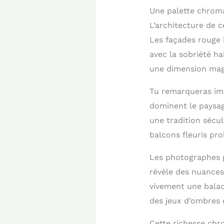
Une palette chroma
L’architecture de 
Les façades rouge 
avec la sobriété ha
une dimension magi
Tu remarqueras imm
dominent le paysag
une tradition sécul
balcons fleuris pro
Les photographes p
révèle des nuance
vivement une balad
des jeux d’ombres 
Cette richesse chro