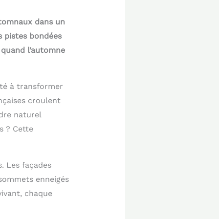
automnaux dans un
s pistes bondées
é quand l’automne
té à transformer
ançaises croulent
dre naturel
s ? Cette
s. Les façades
s sommets enneigés
vivant, chaque