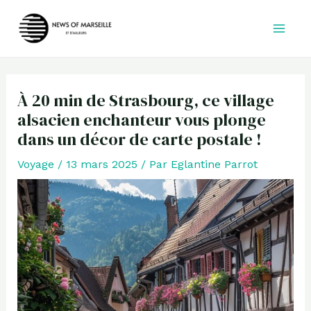
Aller
au
contenu
À 20 min de Strasbourg, ce village
alsacien enchanteur vous plonge
dans un décor de carte postale !
Voyage
/
13 mars 2025
/ Par
Eglantine Parrot