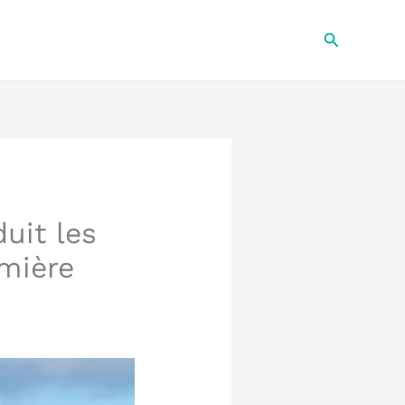
Recherche
uit les
mière