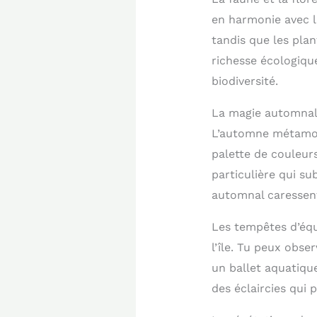
en harmonie avec l
tandis que les plan
richesse écologiqu
biodiversité.
La magie automnale
L’automne métamor
palette de couleur
particulière qui su
automnal caressent
Les tempêtes d’équ
l’île. Tu peux obse
un ballet aquatiqu
des éclaircies qui 