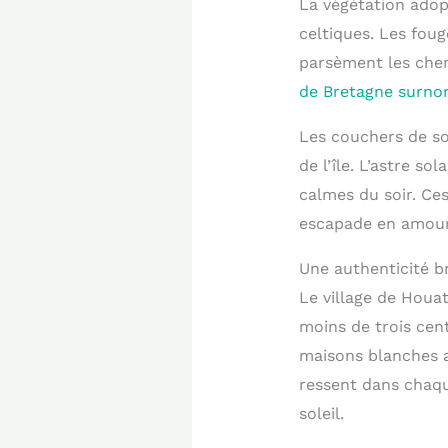
La végétation adop
celtiques. Les fou
parsèment les chem
de Bretagne surnom
Les couchers de so
de l’île. L’astre s
calmes du soir. Ce
escapade en amou
Une authenticité br
Le village de Houa
moins de trois cen
maisons blanches a
ressent dans chaque
soleil.