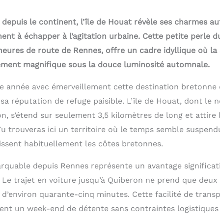
 depuis le continent, l’île de Houat révèle ses charmes a
hent à échapper à l’agitation urbaine. Cette petite perle 
eures de route de Rennes, offre un cadre idyllique où la 
rement magnifique sous la douce luminosité automnale.
 année avec émerveillement cette destination bretonne 
 réputation de refuge paisible. L’île de Houat, dont le n
on, s’étend sur seulement 3,5 kilomètres de long et attir
u trouveras ici un territoire où le temps semble suspendu
hissent habituellement les côtes bretonnes.
arquable depuis Rennes représente un avantage significati
 Le trajet en voiture jusqu’à Quiberon ne prend que deux 
 d’environ quarante-cinq minutes. Cette facilité de trans
ment un week-end de détente sans contraintes logistiques