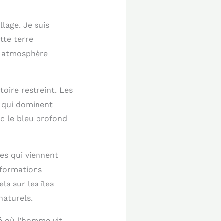
llage. Je suis
tte terre
e atmosphère
toire restreint. Les
s qui dominent
ec le bleu profond
es qui viennent
 formations
s sur les îles
naturels.
é où l’homme vit