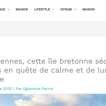
NCE
MAISON
LIFESTYLE
VOYAGE
MAISON
ennes, cette île bretonne séd
 en quête de calme et de lu
e
re 2025
/ Par
Eglantine Parrot