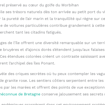
rel préservé au cœur du golfe du Morbihan
ile ses trésors naturels dès ton arrivée au petit port du vi
la pureté de l’air marin et la tranquillité qui règne sur ce
ce de voitures particulières contribue grandement à cett
rchent tant les citadins fatigués.
es de l’île offrent une diversité remarquable sur un terri
e bruyères et d’ajoncs dorés s’étendent jusqu’aux falaise
. Ces étendues colorées créent un contraste saisissant av
ent l’archipel des îles Ponant.
vèle des criques secrètes où tu peux contempler les vagu
de granite rose. Les sentiers côtiers serpentent entre les
 par les marées et offrent des points de vue exceptionnel
 méconnue de Bretagne
conserve jalousement ses secrets 
re endémiques prospèrent dans cet environnement protég