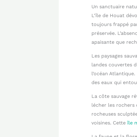
Un sanctuaire natu
L’île de Houat dévo
toujours frappé par 
préservée. L’absen
apaisante que reche
Les paysages sauvag
landes couvertes d
l’océan Atlantique
des eaux qui entour
La côte sauvage ré
lécher les rochers 
rocheuses sculptées
voisines. Cette
île
La faune et la flo