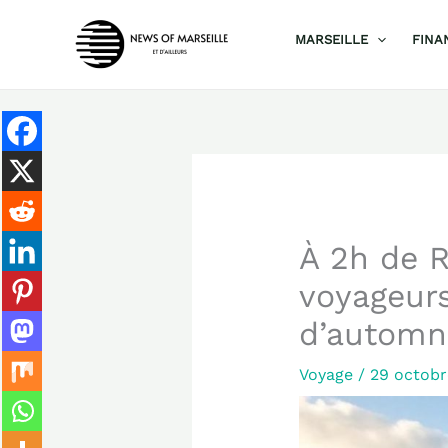
Aller
MARSEILLE
FINA
au
contenu
À 2h de R
voyageurs
d’automn
Voyage
/
29 octob