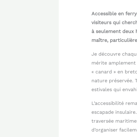
Accessible en ferry
visiteurs qui cherc
à seulement deux h
maître, particuliè
Je découvre chaque
mérite amplement sa
« canard » en bret
nature préservée. T
estivales qui enva
L’accessibilité rem
escapade insulaire.
traversée maritime
d’organiser facile