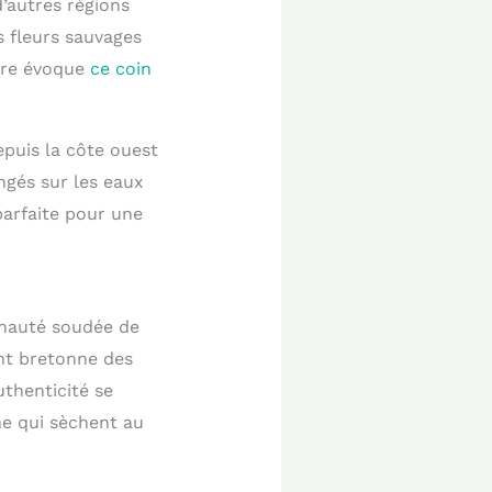
’autres régions
s fleurs sauvages
ère évoque
ce coin
puis la côte ouest
angés sur les eaux
parfaite pour une
unauté soudée de
ent bretonne des
uthenticité se
che qui sèchent au