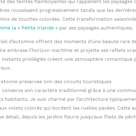
te des teintes flamboyantes qui rappellent les paysages d
gères roussissent progressivement tandis que les dernière
ins de touches colorées. Cette transformation saisonni
mé la « Petite Irlande »
par ses paysages authentiques.
leil d’automne offrent des moments d’une beauté rare de
olaire embrase l’horizon maritime et projette ses reflets or
s instants privilégiés créent une atmosphère romantique 
reux.
etonne préservée loin des circuits touristiques
t conserve son caractère traditionnel grâce à une comm
ts habitants. Je suis charmé par l’architecture typiquem
ux volets colorés qui bordent les ruelles pavées. Cette a
 détail, depuis les jardins fleuris jusqu’aux filets de pê