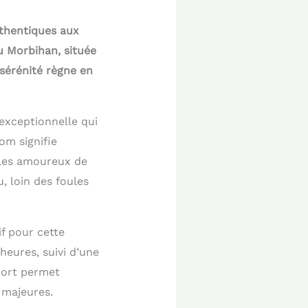
uthentiques aux
du Morbihan, située
sérénité règne en
exceptionnelle qui
om signifie
e les amoureux de
, loin des foules
f pour cette
heures, suivi d’une
port permet
 majeures.