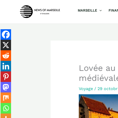
Aller
MARSEILLE
FINA
au
contenu
Lovée au 
médiévale
Voyage
/
29 octob