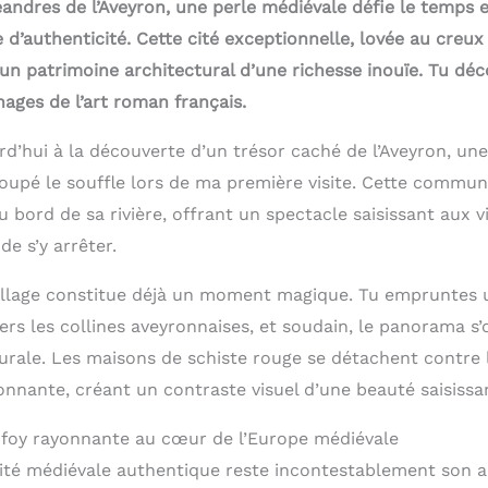
andres de l’Aveyron, une perle médiévale défie le temps e
d’authenticité. Cette cité exceptionnelle, lovée au creux
un patrimoine architectural d’une richesse inouïe. Tu déco
ages de l’art roman français.
d’hui à la découverte d’un trésor caché de l’Aveyron, une
coupé le souffle lors de ma première visite. Cette commun
 bord de sa rivière, offrant un spectacle saisissant aux vi
e s’y arrêter.
illage constitue déjà un moment magique. Tu empruntes 
ers les collines aveyronnaises, et soudain, le panorama s’
turale. Les maisons de schiste rouge se détachent contre 
onnante, créant un contraste visuel d’une beauté saisissa
-foy rayonnante au cœur de l’Europe médiévale
cité médiévale authentique reste incontestablement son 