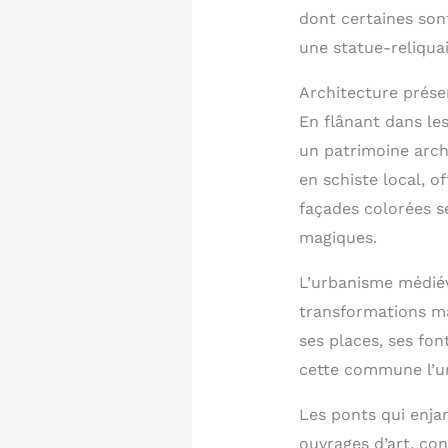
dont certaines son
une statue-reliqua
Architecture prése
En flânant dans les
un patrimoine arch
en schiste local, o
façades colorées se
magiques.
L’urbanisme médiéva
transformations ma
ses places, ses fon
cette commune l’un
Les ponts qui enja
ouvrages d’art, co