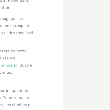
patrimoine dans
ntier.
u magique. Les
 dans le respect
un cadre médiéval
ecrets de cette
aissance
Monpazier
illustre
onnus.
matin, quand la
. Tu entends le
es, les cloches de