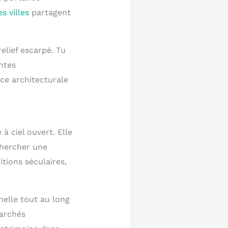
s villes
partagent
elief escarpé. Tu
ntes
ce architecturale
à ciel ouvert. Elle
chercher une
tions séculaires,
elle tout au long
marchés