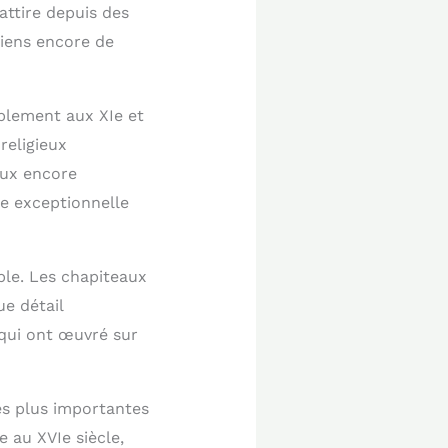
attire depuis des
viens encore de
ablement aux XIe et
religieux
eux encore
re exceptionnelle
able. Les chapiteaux
ue détail
 qui ont œuvré sur
les plus importantes
 au XVIe siècle,