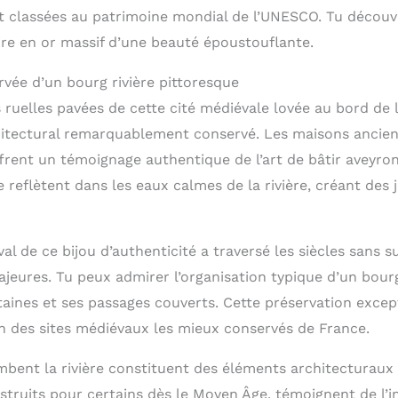
t classées au patrimoine mondial de l’UNESCO. Tu décou
ire en or massif d’une beauté époustouflante.
rvée d’un bourg rivière pittoresque
 ruelles pavées de cette cité médiévale lovée au bord de 
itectural remarquablement conservé. Les maisons ancien
ffrent un témoignage authentique de l’art de bâtir aveyro
 reflètent dans les eaux calmes de la rivière, créant des 
l de ce bijou d’authenticité a traversé les siècles sans s
jeures. Tu peux admirer l’organisation typique d’un bou
taines et ses passages couverts. Cette préservation except
 des sites médiévaux les mieux conservés de France.
mbent la rivière constituent des éléments architecturaux
nstruits pour certains dès le Moyen Âge, témoignent de l’