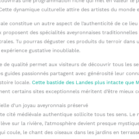
ouvriras une programmation riche qui met en valeur le 
 Cette dynamique culturelle attire des artistes du monde e
ale constitue un autre aspect de l’authenticité de ce lie
 proposent des spécialités aveyronnaises traditionnelles
trales. Tu pourras déguster ces produits du terroir dans 
expérience gustative inoubliable.
ue de qualité permet aux visiteurs de découvrir tous les s
es guides passionnés partagent avec générosité leur conn
stoire locale.
Cette bastide des Landes plus intacte que 
nt certains sites exceptionnels méritent d’être mieux c
elle d’un joyau aveyronnais préservé
te cité médiévale authentique sollicite tous tes sens. Le 
lève sur la rivière, l’atmosphère devient presque mystique
i coule, le chant des oiseaux dans les jardins en terrass