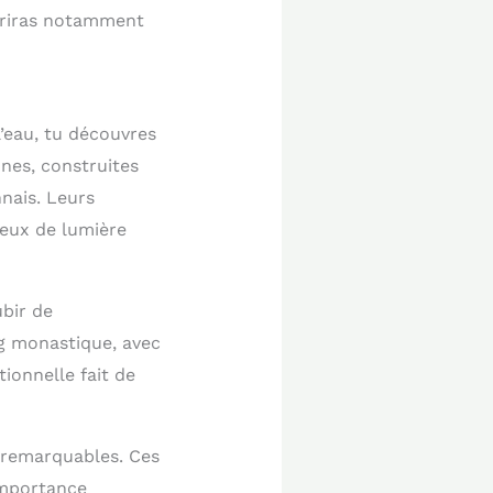
vriras notamment
l’eau, tu découvres
nes, construites
nnais. Leurs
jeux de lumière
ubir de
rg monastique, avec
ionnelle fait de
 remarquables. Ces
importance