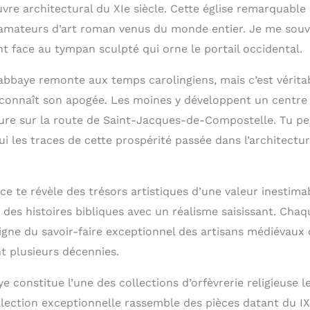
vre architectural du XIe siècle. Cette église remarquable 
t amateurs d’art roman venus du monde entier. Je me sou
 face au tympan sculpté qui orne le portail occidental.
e abbaye remonte aux temps carolingiens, mais c’est vérit
e connaît son apogée. Les moines y développent un centre 
ure sur la route de Saint-Jacques-de-Compostelle. Tu p
i les traces de cette prospérité passée dans l’architectu
ifice te révèle des trésors artistiques d’une valeur inestim
des histoires bibliques avec un réalisme saisissant. Chaq
igne du savoir-faire exceptionnel des artisans médiévaux
t plusieurs décennies.
ye constitue l’une des collections d’orfèvrerie religieuse 
lection exceptionnelle rassemble des pièces datant du IXe