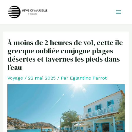
Aller
au
contenu
À moins de 2 heures de vol, cette île
grecque oubliée conjugue plages
désertes et tavernes les pieds dans
l’eau
Voyage
/
22 mai 2025
/ Par
Eglantine Parrot