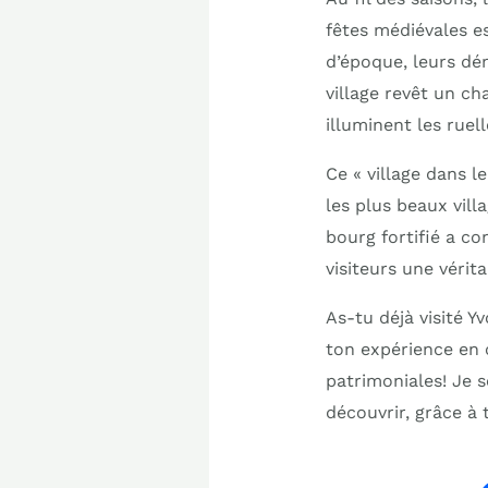
fêtes médiévales e
d’époque, leurs dém
village revêt un c
illuminent les ruel
Ce « village dans l
les plus beaux vil
bourg fortifié a co
visiteurs une véri
As-tu déjà visité Y
ton expérience en
patrimoniales! Je s
découvrir, grâce à 