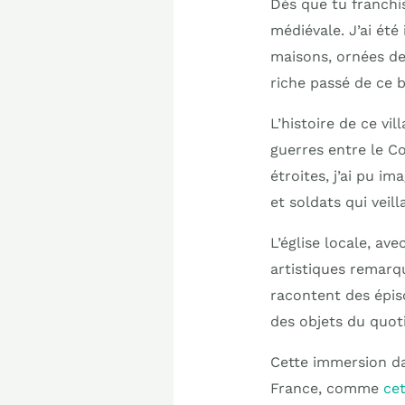
Dès que tu franchis
médiévale. J’ai été
maisons, ornées de
riche passé de ce b
L’histoire de ce vi
guerres entre le C
étroites, j’ai pu i
et soldats qui veill
L’église locale, av
artistiques remarqu
racontent des épis
des objets du quot
Cette immersion da
France, comme
ce