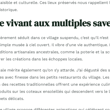
aisible et culturelle. Ces lieux préservés nous rappellent
istorique.
ge vivant aux multiples sav
ièrement séduit dans ce village suspendu, c’est qu’il n’est 
ple musée à ciel ouvert. Il vibre d’une vie authentique. 
itions artisanales ancestrales, comme la poterie et la sc
er les créations dans les échoppes locales.
le mérite également qu’on s’y attarde. J’ai dégusté des s
es avec finesse dans les petits restaurants du village. Le
es recettes traditionnelles offrent une expérience culina
roduits sur les coteaux ensoleillés qui descendent vers l
ets délicats.
 le village propose différentes animations qui célèbrent s