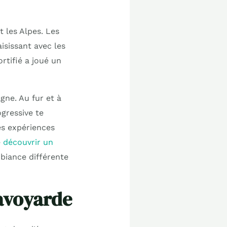
 les Alpes. Les
isissant avec les
rtifié a joué un
gne. Au fur et à
ogressive te
es expériences
e
découvrir un
mbiance différente
savoyarde