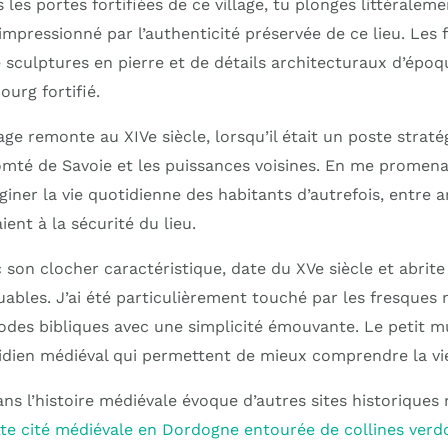
 les portes fortifiées de ce village, tu plonges littéralem
 impressionné par l’authenticité préservée de ce lieu. Les
 sculptures en pierre et de détails architecturaux d’épo
ourg fortifié.
llage remonte au XIVe siècle, lorsqu’il était un poste strat
omté de Savoie et les puissances voisines. En me promena
maginer la vie quotidienne des habitants d’autrefois, entre
aient à la sécurité du lieu.
ec son clocher caractéristique, date du XVe siècle et abrite
ables. J’ai été particulièrement touché par les fresques 
odes bibliques avec une simplicité émouvante. Le petit m
idien médiéval qui permettent de mieux comprendre la vie
ns l’histoire médiévale évoque d’autres sites historique
tte cité médiévale en Dordogne entourée de collines verd