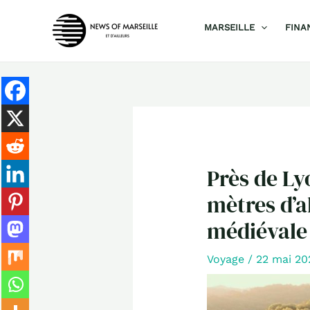
Aller
MARSEILLE
FINA
au
contenu
Près de Ly
mètres d’a
médiévale
Voyage
/
22 mai 2