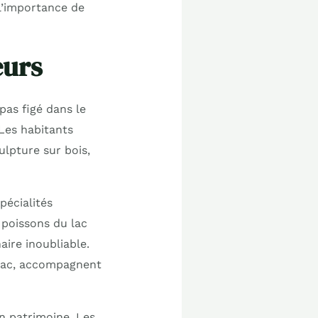
 l’importance de
eurs
pas figé dans le
Les habitants
ulpture sur bois,
pécialités
s poissons du lac
ire inoubliable.
e lac, accompagnent
on patrimoine. Les