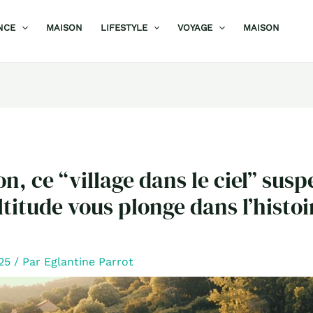
NCE
MAISON
LIFESTYLE
VOYAGE
MAISON
on, ce “village dans le ciel” sus
ltitude vous plonge dans l’histoi
025
/ Par
Eglantine Parrot