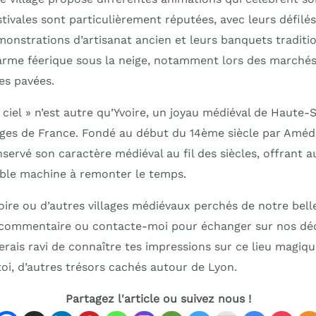
stivales sont particulièrement réputées, avec leurs défil
onstrations d’artisanat ancien et leurs banquets tradition
harme féerique sous la neige, notamment lors des marchés
les pavées.
e ciel » n’est autre qu’Yvoire, un joyau médiéval de Haute-
lages de France. Fondé au début du 14ème siècle par Améd
nservé son caractère médiéval au fil des siècles, offrant a
table machine à remonter le temps.
voire ou d’autres villages médiévaux perchés de notre bell
 commentaire ou contacte-moi pour échanger sur nos dé
erais ravi de connaître tes impressions sur ce lieu magiq
toi, d’autres trésors cachés autour de Lyon.
Partagez l'article ou suivez nous !