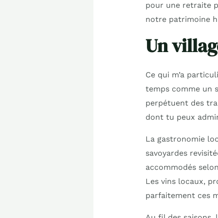
pour une retraite p
notre patrimoine h
Un villa
Ce qui m’a particul
temps comme un sim
perpétuent des trad
dont tu peux admir
La gastronomie loca
savoyardes revisité
accommodés selon d
Les vins locaux, p
parfaitement ces m
Au fil des saisons,