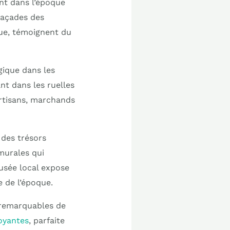
ent dans l’époque
 façades des
que, témoignent du
égique dans les
nt dans les ruelles
 artisans, marchands
 des trésors
murales qui
usée local expose
 de l’époque.
s remarquables de
oyantes
, parfaite