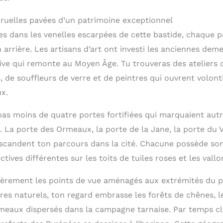
 ruelles pavées d’un patrimoine exceptionnel
 dans les venelles escarpées de cette bastide, chaque p
n arrière. Les artisans d’art ont investi les anciennes de
ive qui remonte au Moyen Âge. Tu trouveras des ateliers d
, de souffleurs de verre et de peintres qui ouvrent volont
ux.
pas moins de quatre portes fortifiées qui marquaient autr
. La porte des Ormeaux, la porte de la Jane, la porte du 
 scandent ton parcours dans la cité. Chacune possède so
ctives différentes sur les toits de tuiles roses et les vall
lièrement les points de vue aménagés aux extrémités du 
res naturels, ton regard embrasse les forêts de chênes, l
ameaux dispersés dans la campagne tarnaise. Par temps c