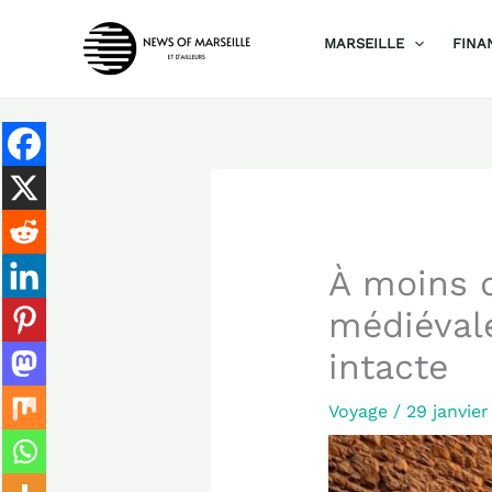
Aller
MARSEILLE
FINA
au
contenu
À moins d
médiéval
intacte
Voyage
/
29 janvie