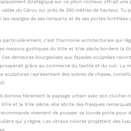
emplacement stratégique sur ce piton rocheux offrait une 
a vallée du Cérou sur près de 250 mètres de hauteur. Tu 
 les vestiges de ses remparts et de ses portes fortifiées
e particulièrement, c’est l’harmonie architecturale qui r
Les maisons gothiques du XIIIe et XIVe siècle bordent la G
. Ces demeures bourgeoises aux façades sculptées racont
rospérait grâce au commerce du textile et du cuir. La 
es sculptures représentant des scènes de chasse, consti
il.
hel domine fièrement le paysage urbain avec son clocher-
 XIIIe et le XIVe siècle, elle abrite des fresques remarqua
te recommande vivement de pousser sa lourde porte pour 
ulière qui y règne. Les vitraux colorés projettent des lue
es.