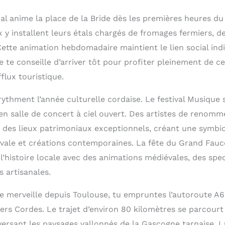
l anime la place de la Bride dès les premières heures du 
 y installent leurs étals chargés de fromages fermiers, d
Cette animation hebdomadaire maintient le lien social ind
Je te conseille d’arriver tôt pour profiter pleinement de 
fflux touristique.
rythment l’année culturelle cordaise. Le festival Musique su
en salle de concert à ciel ouvert. Des artistes de renomm
 des lieux patrimoniaux exceptionnels, créant une symbi
vale et créations contemporaines. La fête du Grand Fauco
l’histoire locale avec des animations médiévales, des spec
 artisanales.
te merveille depuis Toulouse, tu empruntes l’autoroute A68
vers Cordes. Le trajet d’environ 80 kilomètres se parcour
aversant les paysages vallonnés de la Gascogne tarnaise. 