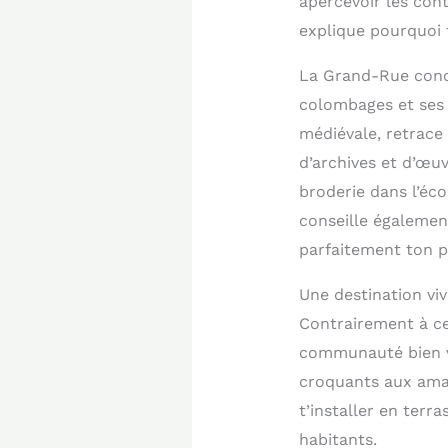
apercevoir les cont
explique pourquoi ta
La Grand-Rue conce
colombages et ses 
médiévale, retrace 
d’archives et d’œuv
broderie dans l’éco
conseille égaleme
parfaitement ton p
Une destination vi
Contrairement à ce
communauté bien vi
croquants aux aman
t’installer en terr
habitants.