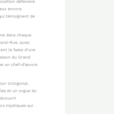
position défensive
peux encore
 qui témoignent de
ègne dans chaque
rand-Rue, aussi
ent le faste d’une
maison du Grand
tue un chef-d’œuvre
tour octogonal.
bles et un orgue du
découvrir
urs mystiques sur