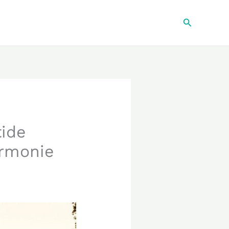
Recherche
tide
armonie