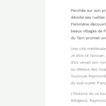
Perchée sur son pr
dévoile ses ruelles
t’emmène découvrir
beaux villages de 
du Tarn promet une
Une cité médiévale
Je dois te l’avouer,
d’où venait son no
au-dessus des nuag
Toulouse Raymond V
du sud-ouest franç
L’histoire de ce bo
Albigeois. Raymond 