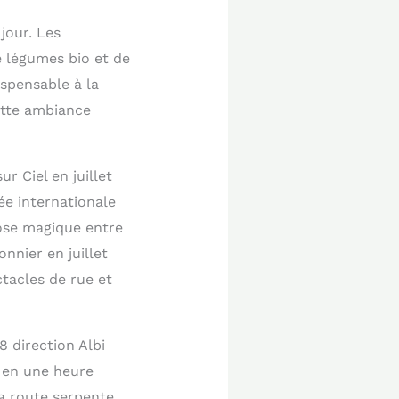
jour. Les
e légumes bio et de
ispensable à la
cette ambiance
r Ciel en juillet
ée internationale
ose magique entre
nnier en juillet
tacles de rue et
 direction Albi
t en une heure
La route serpente