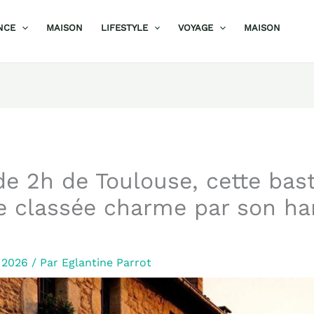
NCE
MAISON
LIFESTYLE
VOYAGE
MAISON
e 2h de Toulouse, cette bas
e classée charme par son h
r 2026
/ Par
Eglantine Parrot