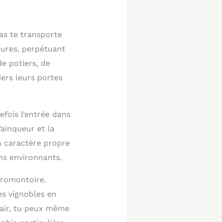
as te transporte
meures, perpétuant
e potiers, de
iers leurs portes
efois l’entrée dans
Vainqueur et la
n caractère propre
ons environnants.
promontoire.
es vignobles en
lair, tu peux même