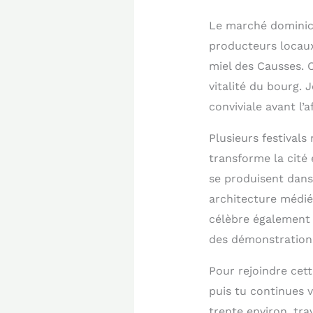
Le marché dominica
producteurs locaux
miel des Causses. 
vitalité du bourg. 
conviviale avant l’a
Plusieurs festivals 
transforme la cité 
se produisent dans
architecture médié
célèbre également 
des démonstrations
Pour rejoindre cet
puis tu continues 
trente environ, tr