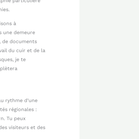
phie particulière
nies.
isons à
ans une demeure
ns, de documents
il du cuir et de la
ques, je te
plètera
 au rythme d’une
és régionales :
rn. Tu peux
des visiteurs et des