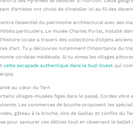
reforts des Pyrénées se dessiner à l’horizon. Cette géogra
nt d’artistes ont choisi de s’installer ici au fil des décen
ntre l’essentiel du patrimoine architectural avec ses ma
hôtels particuliers. Le musée Charles Portal, installé d
l’histoire locale à travers des collections d’objets ancie
res d’art. Tu y découvres notamment l’importance du trava
nomie cordaise médiévale. Si tu aimes les villages pittores
nt
cette escapade authentique dans le Sud-Ouest
qui com
ériple.
vante au cœur du Tarn
rtains villages-musées figés dans le passé, Cordes vibre
vante. Les commerces de bouche proposent les spécialit
des, gâteau à la broche, vins de Gaillac et confits du Ta
asse pour savourer ces délices tout en observant le ballet 