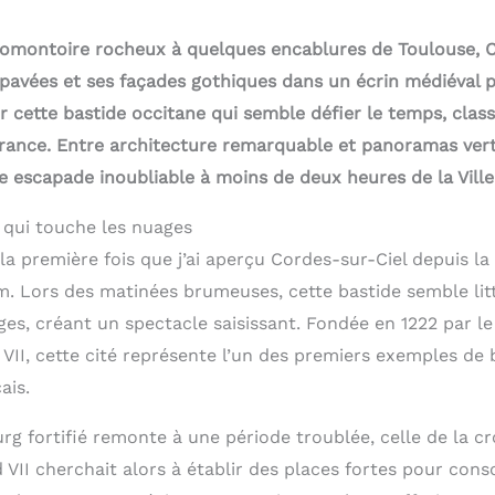
omontoire rocheux à quelques encablures de Toulouse, C
 pavées et ses façades gothiques dans un écrin médiéval p
 cette bastide occitane qui semble défier le temps, class
France. Entre architecture remarquable et panoramas vert
 escapade inoubliable à moins de deux heures de la Ville
 qui touche les nuages
 la première fois que j’ai aperçu Cordes-sur-Ciel depuis la 
m. Lors des matinées brumeuses, cette bastide semble lit
es, créant un spectacle saisissant. Fondée en 1222 par l
II, cette cité représente l’un des premiers exemples de b
ais.
urg fortifié remonte à une période troublée, celle de la c
VII cherchait alors à établir des places fortes pour cons