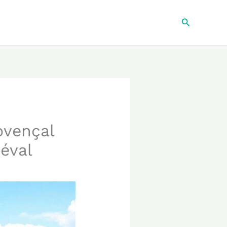
Recherche
ovençal
iéval