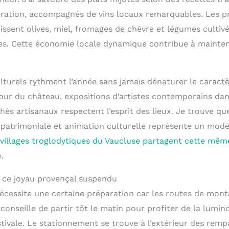
ration, accompagnés de vins locaux remarquables. Les p
ssent olives, miel, fromages de chèvre et légumes cultivé
es. Cette économie locale dynamique contribue à maintenir
turels rythment l’année sans jamais dénaturer le caractèr
our du château, expositions d’artistes contemporains dan
és artisanaux respectent l’esprit des lieux. Je trouve q
 patrimoniale et animation culturelle représente un modèl
 villages troglodytiques du Vaucluse partagent cette mêm
.
 ce joyau provençal suspendu
nécessite une certaine préparation car les routes de mont
 conseille de partir tôt le matin pour profiter de la lumino
estivale. Le stationnement se trouve à l’extérieur des remp