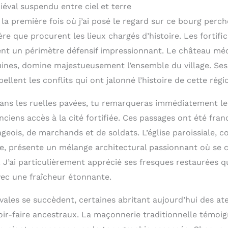
éval suspendu entre ciel et terre
la première fois où j’ai posé le regard sur ce bourg perché,
ère que procurent les lieux chargés d’histoire. Les fortifi
t un périmètre défensif impressionnant. Le château méd
uines, domine majestueusement l’ensemble du village. Ses
ellent les conflits qui ont jalonné l’histoire de cette régi
ns les ruelles pavées, tu remarqueras immédiatement le
ciens accès à la cité fortifiée. Ces passages ont été fran
ageois, de marchands et de soldats. L’église paroissiale, c
cle, présente un mélange architectural passionnant où se c
 J’ai particulièrement apprécié ses fresques restaurées q
vec une fraîcheur étonnante.
les se succèdent, certaines abritant aujourd’hui des atel
oir-faire ancestraux. La maçonnerie traditionnelle témoi