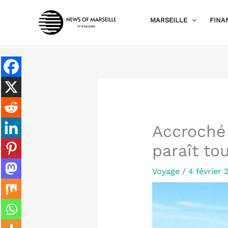
Aller
MARSEILLE
FINA
au
contenu
Accroché 
paraît to
Voyage
/
4 février