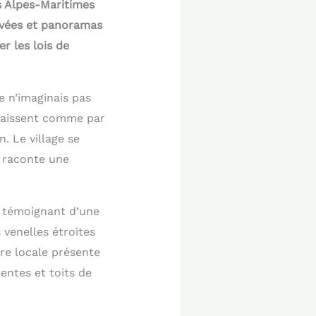
s Alpes-Maritimes
avées et panoramas
r les lois de
e n’imaginais pas
araissent comme par
. Le village se
n raconte une
, témoignant d’une
 venelles étroites
ure locale présente
entes et toits de