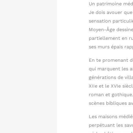
Un patrimoine médi
Je dois avouer que 
sensation particuli
Moyen-Âge dessinen
partiellement en r
ses murs épais rapp
En te promenant da
qui marquent les an
générations de vill
XIIe et le XVIe siè
roman et gothique.
scènes bibliques a
Les maisons médiéva
perpétuant les sav