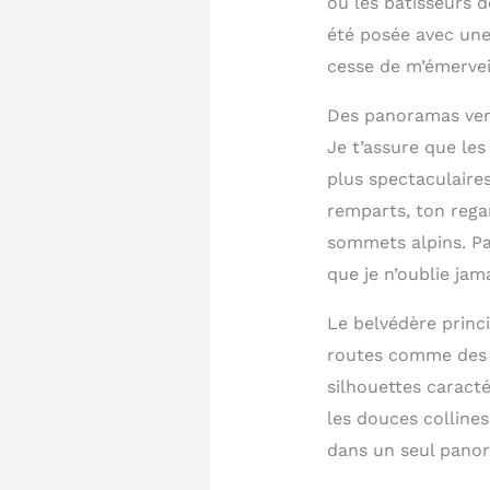
où les bâtisseurs 
été posée avec une
cesse de m’émerveil
Des panoramas vert
Je t’assure que les
plus spectaculaire
remparts, ton rega
sommets alpins. Pa
que je n’oublie jama
Le belvédère princ
routes comme des r
silhouettes caracté
les douces collines
dans un seul panor