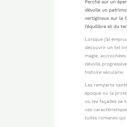
Perché sur un éper
dévoile un patrimo
vertigineux sur la 
l’équilibre et du te
Lorsque j’ai emprun
découvrir un tel t
magie, accrochées à
dévoile progressiv
histoire séculaire.
Les remparts cente
époque où la protec
où les façades se 
ces caractéristique
tuiles romanes qui 