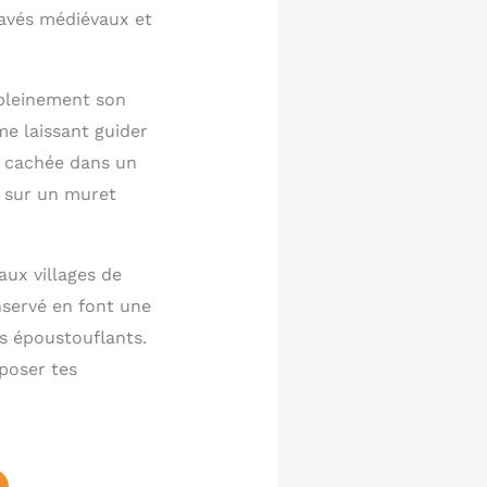
pavés médiévaux et
pleinement son
me laissant guider
e cachée dans un
i sur un muret
ux villages de
servé en font une
s époustouflants.
poser tes