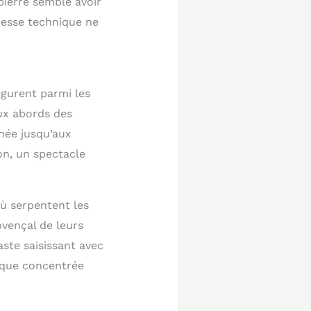
pierre semble avoir
ouesse technique ne
igurent parmi les
ux abords des
née jusqu’aux
on, un spectacle
où serpentent les
ovençal de leurs
aste saisissant avec
hique concentrée