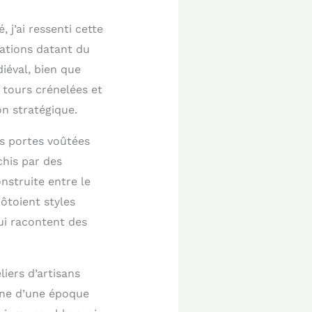
 j’ai ressenti cette
cations datant du
iéval, bien que
 tours crénelées et
on stratégique.
s portes voûtées
chis par des
onstruite entre le
ôtoient styles
ui racontent des
iers d’artisans
gne d’une époque