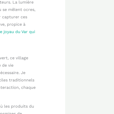
teurs. La lumière
ù se mêlent ocres,
r capturer ces
ve, propice à
e joyau du Var qui
ert, ce village
 de vie
écessaire. Je
iles traditionnels
nteraction, chaque
ù les produits du
ransmises de