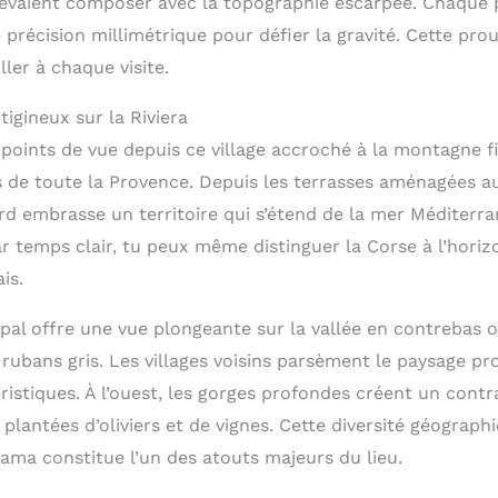
devaient composer avec la topographie escarpée. Chaque 
 précision millimétrique pour défier la gravité. Cette pr
ler à chaque visite.
igineux sur la Riviera
 points de vue depuis ce village accroché à la montagne f
s de toute la Provence. Depuis les terrasses aménagées a
rd embrasse un territoire qui s’étend de la mer Méditerra
r temps clair, tu peux même distinguer la Corse à l’horiz
is.
ipal offre une vue plongeante sur la vallée en contrebas 
ubans gris. Les villages voisins parsèment le paysage pr
ristiques. À l’ouest, les gorges profondes créent un contr
 plantées d’oliviers et de vignes. Cette diversité géograp
ama constitue l’un des atouts majeurs du lieu.