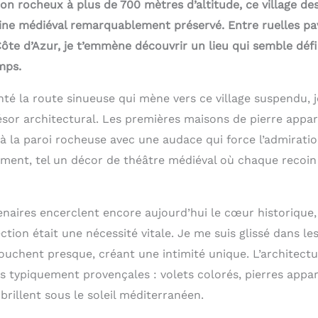
on rocheux à plus de 700 mètres d’altitude, ce village de
ine médiéval remarquablement préservé. Entre ruelles p
Côte d’Azur, je t’emmène découvrir un lieu qui semble défie
mps.
té la route sinueuse qui mène vers ce village suspendu, j
résor architectural. Les premières maisons de pierre app
 la paroi rocheuse avec une audace qui force l’admiration
ement, tel un décor de théâtre médiéval où chaque recoi
naires encerclent encore aujourd’hui le cœur historique
tion était une nécessité vitale. Je me suis glissé dans les
touchent presque, créant une intimité unique. L’architect
s typiquement provençales : volets colorés, pierres appar
brillent sous le soleil méditerranéen.