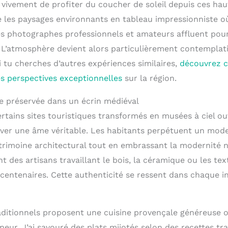
ivement de profiter du coucher de soleil depuis ces hau
 les paysages environnants en tableau impressionniste o
es photographes professionnels et amateurs affluent pou
 L’atmosphère devient alors particulièrement contemplati
i tu cherches d’autres expériences similaires,
découvrez c
s perspectives exceptionnelles
sur la région.
e préservée dans un écrin médiéval
tains sites touristiques transformés en musées à ciel ouv
ver une âme véritable. Les habitants perpétuent un mode
rimoine architectural tout en embrassant la modernité n
t des artisans travaillant le bois, la céramique ou les text
 centenaires. Cette authenticité se ressent dans chaque i
aditionnels proposent une cuisine provençale généreuse o
nneur. J’ai savouré des plats mijotés selon des recettes t