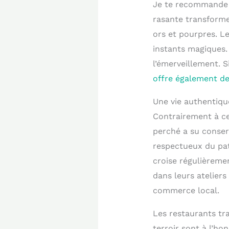
Je te recommande v
rasante transforme
ors et pourpres. L
instants magiques.
l’émerveillement. S
offre également de
Une vie authentiqu
Contrairement à cer
perché a su conser
respectueux du pat
croise régulièremen
dans leurs ateliers
commerce local.
Les restaurants tr
terroir sont à l’ho