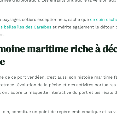
née d’exploration. Les enfants ont adoré la version aux
e paysages côtiers exceptionnels, sache que
ce coin cach
us belles îles des Caraïbes
et mérite également le détour 
es.
moine maritime riche à dé
le
me de ce port vendéen, c’est aussi son histoire maritime fas
retrace l’évolution de la pêche et des activités portuaires 
s ont adoré la maquette interactive du port et les récits
e loin, constitue un point de repère emblématique et sa vis