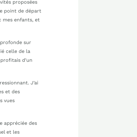
tivités proposées
le point de départ
c mes enfants, et
u profonde sur
é celle de la
profitais d’un
essionnant. J’ai
s et des
s vues
e appréciée des
el et les