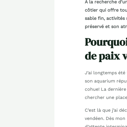
À la recherche d’un
côtier qui offre to
sable fin, activité
préservé et son at
Pourquoi
de paix 
J’ai longtemps été
son aquarium réputé
cohue! La dernière 
chercher une place 
C’est là que j’ai dé
vendéen. Dès mon ar
d’attente intermina