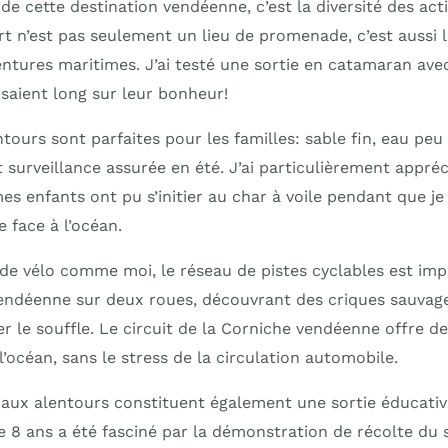
e de cette destination vendéenne, c’est la diversité des ac
rt n’est pas seulement un lieu de promenade, c’est aussi 
tures maritimes. J’ai testé une sortie en catamaran ave
isaient long sur leur bonheur!
tours sont parfaites pour les familles: sable fin, eau pe
 surveillance assurée en été. J’ai particulièrement appréci
s enfants ont pu s’initier au char à voile pendant que je 
face à l’océan.
de vélo comme moi, le réseau de pistes cyclables est impr
endéenne sur deux roues, découvrant des criques sauvage
 le souffle. Le circuit de la Corniche vendéenne offre de
l’océan, sans le stress de la circulation automobile.
 aux alentours constituent également une sortie éducativ
e 8 ans a été fasciné par la démonstration de récolte du s