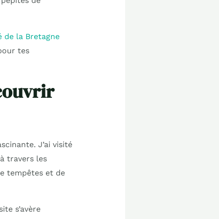
 pépites de
é de la Bretagne
pour tes
couvrir
cinante. J’ai visité
à travers les
 de tempêtes et de
ite s’avère