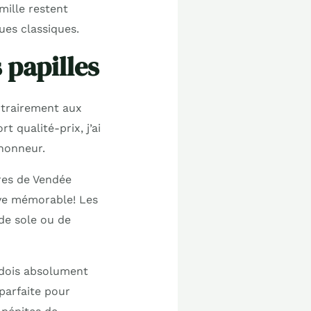
mille restent
ues classiques.
 papilles
ntrairement aux
t qualité-prix, j’ai
’honneur.
tres de Vendée
ive mémorable! Les
de sole ou de
 dois absolument
parfaite pour