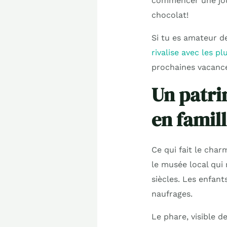
commencer une jour
chocolat!
Si tu es amateur d
rivalise avec les pl
prochaines vacanc
Un patri
en famil
Ce qui fait le char
le musée local qui 
siècles. Les enfant
naufrages.
Le phare, visible d