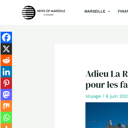
Aller
MARSEILLE
FINA
au
contenu
Adieu La R
pour les f
Voyage
/
6 juin 20