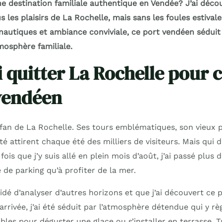
e destination familiale authentique en Vendée? J’ai décou
us les plaisirs de La Rochelle, mais sans les foules estival
s nautiques et ambiance conviviale, ce port vendéen sédui
mosphère familiale.
 quitter La Rochelle pour 
vendéen
 fan de La Rochelle. Ses tours emblématiques, son vieux p
 attirent chaque été des milliers de visiteurs. Mais qui di
fois que j’y suis allé en plein mois d’août, j’ai passé plus
de parking qu’à profiter de la mer.
cidé d’analyser d’autres horizons et que j’ai découvert ce p
rivée, j’ai été séduit par l’atmosphère détendue qui y règn
bles pour déguster une glace ou s’installer en terrasse. T