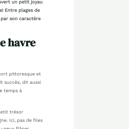
vert un petit joyau
es! Entre plages de
t par son caractère
ce havre
ort pittoresque et
t succès, dit aussi
 de temps à
etit trésor
e. Ici, pas de files
u peux flâner