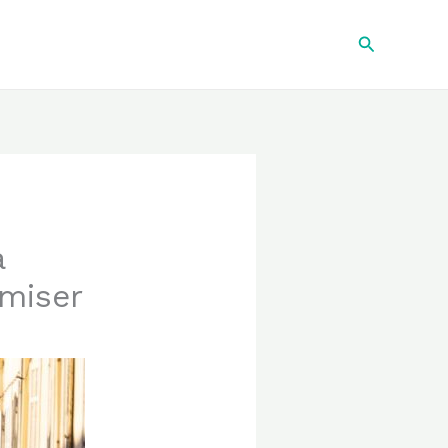
Recherche
à
omiser