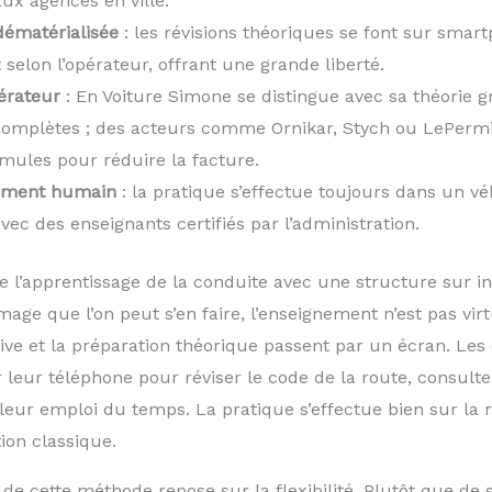
ux agences en ville.
dématérialisée
: les révisions théoriques se font sur smart
selon l’opérateur, offrant une grande liberté.
pérateur
: En Voiture Simone se distingue avec sa théorie gr
complètes ; des acteurs comme Ornikar, Stych ou LePerm
rmules pour réduire la facture.
ment humain
: la pratique s’effectue toujours dans un v
c des enseignants certifiés par l’administration.
 l’apprentissage de la conduite avec une structure sur in
mage que l’on peut s’en faire, l’enseignement n’est pas virt
ive et la préparation théorique passent par un écran. Les é
 leur téléphone pour réviser le code de la route, consulte
r leur emploi du temps. La pratique s’effectue bien sur l
ion classique.
t de cette méthode repose sur la flexibilité. Plutôt que de