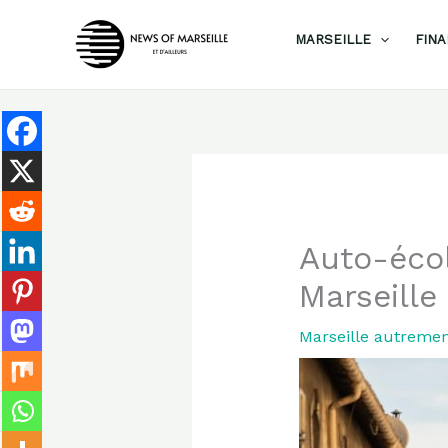
Aller
MARSEILLE
FIN
au
contenu
Auto-écol
Marseille
Marseille autreme