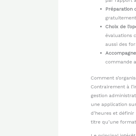
par rapport a
Préparation 
gratuitement 
Choix de l’o
évaluations 
aussi des fo
Accompagne
commande ave
Comment s’organise
Contrairement à l’i
gestion administrat
une application sur
d’heures et défini
titre qu’une format
Le principal intérê