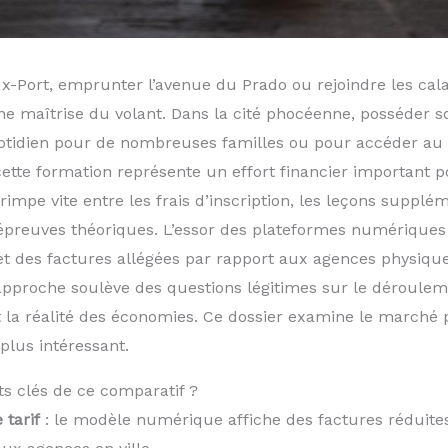
eux-Port, emprunter l’avenue du Prado ou rejoindre les c
ne maîtrise du volant. Dans la cité phocéenne, posséder s
uotidien pour de nombreuses familles ou pour accéder a
 cette formation représente un effort financier important
rimpe vite entre les frais d’inscription, les leçons supplém
épreuves théoriques. L’essor des plateformes numériques 
t des factures allégées par rapport aux agences physiqu
e approche soulève des questions légitimes sur le déroule
 et la réalité des économies. Ce dossier examine le march
plus intéressant.
ts clés de ce comparatif ?
 tarif
: le modèle numérique affiche des factures réduites