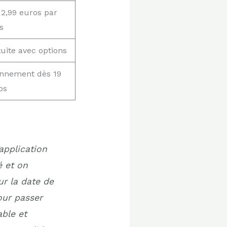
 2,99 euros par
s
tuite avec options
nnement dès 19
os
application
é et on
ur la date de
our passer
able et