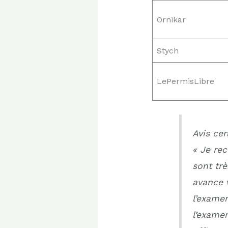
Ornikar
Stych
LePermisLibre
Avis cert
« Je re
sont trè
avance v
l’exame
l’examen