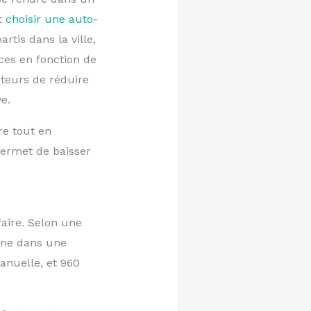
t
choisir une auto-
tis dans la ville,
ces en fonction de
cteurs de réduire
e.
re tout en
 permet de baisser
faire. Selon une
nne dans une
anuelle, et 960