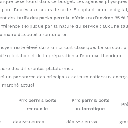
orique pèse lourd dans ce budget. Les agences physiques
our l’accès aux cours de code. En optant pour le digital,
nent des
tarifs des packs permis inférieurs d’environ 35 %
f
différence s’explique par la nature du service : aucune sal
ionnaire d’accueil à rémunérer.
oyen reste élevé dans un circuit classique. Le surcoût p
d’exploitation et de la préparation à l’épreuve théorique.
ière des différentes plateformes
voici un panorama des principaux acteurs nationaux exerça
le marché actuel.
Prix permis boîte
Prix permis boîte
Pr
manuelle
automatique
e
dès 689 euros
dès 559 euros
gra