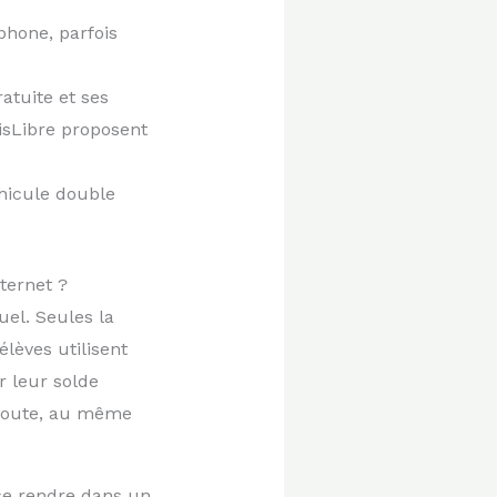
phone, parfois
atuite et ses
isLibre proposent
éhicule double
ternet ?
uel. Seules la
lèves utilisent
r leur solde
a route, au même
 se rendre dans un