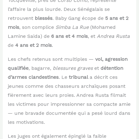
Tocqueville, près de
Corso Como
, représente
l’affaire la plus lourde. Deux Sénégalais se
retrouvent
blessés
. Baby Gang écope de
5 ans et 2
mois
, son complice
Simba La Rue
(Mohamed
Lamine Saida) de
6 ans et 4 mois
, et
Andrea Rusta
de
4 ans et 2 mois
.
Les chefs retenus sont multiples —
vol, agression
qualifiée
, bagarre,
blessures graves
et
détention
d’armes clandestines
. Le
tribunal
a décrit ces
jeunes comme des chasseurs archaïques posant
fièrement avec leurs proies. Andrea Rusta filmait
les victimes pour impressionner sa compacte amie
— une bravade documentée qui a pesé lourd dans
les motivations.
Les juges ont également épinglé la faible