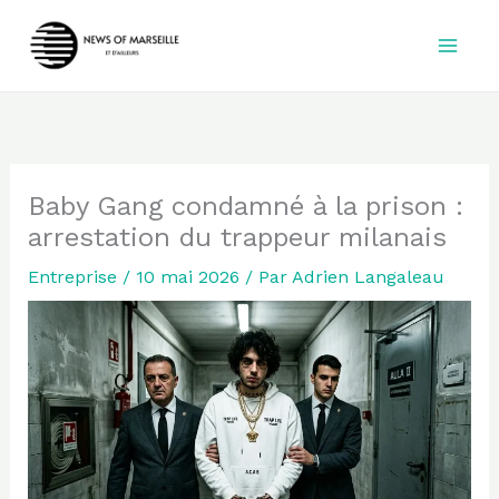
Aller
au
contenu
Baby Gang condamné à la prison :
arrestation du trappeur milanais
Entreprise
/
10 mai 2026
/ Par
Adrien Langaleau