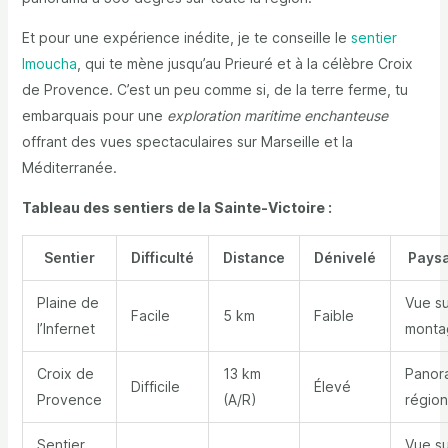
Et pour une expérience inédite, je te conseille le
sentier
Imoucha
, qui te mène jusqu’au Prieuré et à la célèbre Croix
de Provence. C’est un peu comme si, de la terre ferme, tu
embarquais pour une
exploration maritime enchanteuse
offrant des vues spectaculaires sur Marseille et la
Méditerranée.
Tableau des sentiers de la Sainte-Victoire :
Sentier
Difficulté
Distance
Dénivelé
Pays
Plaine de
Vue su
Facile
5 km
Faible
l’Infernet
monta
Croix de
13 km
Panor
Difficile
Élevé
Provence
(A/R)
région
Sentier
Vue su