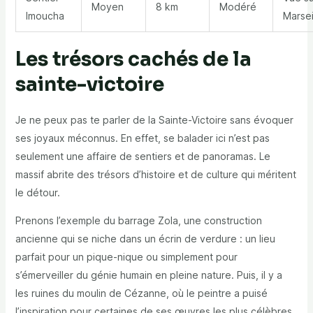
Moyen
8 km
Modéré
Imoucha
Marsei
Les trésors cachés de la
sainte-victoire
Je ne peux pas te parler de la Sainte-Victoire sans évoquer
ses joyaux méconnus. En effet, se balader ici n’est pas
seulement une affaire de sentiers et de panoramas. Le
massif abrite des trésors d’histoire et de culture qui méritent
le détour.
Prenons l’exemple du barrage Zola, une construction
ancienne qui se niche dans un écrin de verdure : un lieu
parfait pour un pique-nique ou simplement pour
s’émerveiller du génie humain en pleine nature. Puis, il y a
les ruines du moulin de Cézanne, où le peintre a puisé
l’inspiration pour certaines de ses œuvres les plus célèbres.