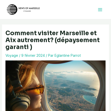
Aller
au
contenu
Comment visiter Marseille et
Aix autrement? (dépaysement
garanti )
Voyage
/
9 février 2024
/ Par
Eglantine Parrot