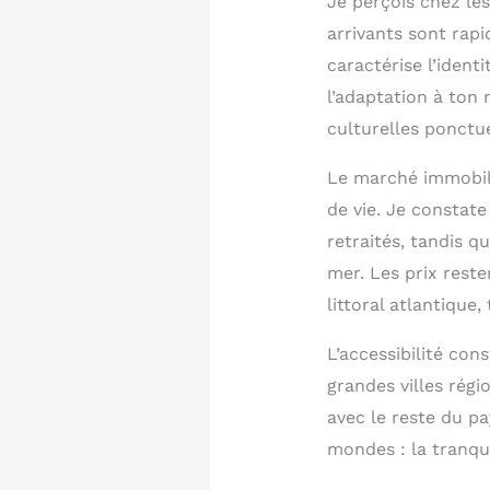
Je perçois chez les
arrivants sont rapi
caractérise l’identi
l’adaptation à ton 
culturelles ponctu
Le marché immobili
de vie. Je constat
retraités, tandis q
mer. Les prix reste
littoral atlantique
L’accessibilité con
grandes villes régi
avec le reste du pa
mondes : la tranqui