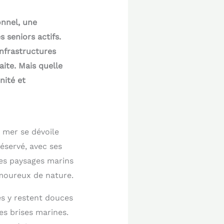
onnel, une
 seniors actifs.
infrastructures
ite. Mais quelle
nité et
 mer se dévoile
éservé, avec ses
des paysages marins
moureux de nature.
es y restent douces
es brises marines.