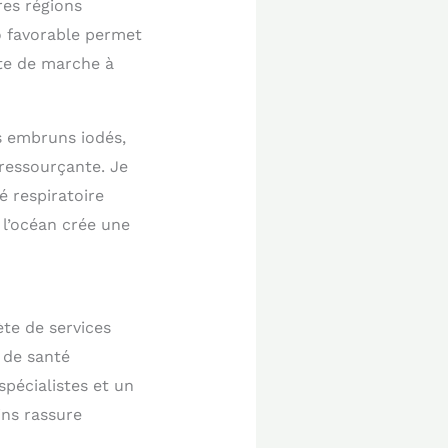
es régions
o favorable permet
pte de marche à
s embruns iodés,
ressourçante. Je
 respiratoire
l’océan crée une
te de services
 de santé
pécialistes et un
ins rassure