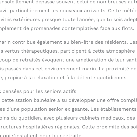
ensoleillement dépasse souvent celui de nombreuses autr
ravit particulièrement les nouveaux arrivants. Cette mété
ivités extérieures presque toute l’année, que tu sois ade
implement de promenades contemplatives face aux flots.
r marin contribue également au bien-être des résidents. Le
s vertus thérapeutiques, participent à cette atmosphère 
oup de retraités évoquent une amélioration de leur santé
s passés dans cet environnement marin. La proximité de 
 propice à la relaxation et à la détente quotidienne.
 pensées pour les seniors actifs
 cette station balnéaire a su développer une offre complè
es d’une population senior exigeante. Les établissements
ins du quotidien, avec plusieurs cabinets médicaux, des s
ructures hospitalières régionales. Cette proximité des so
qui s’installent pour leur retraite.