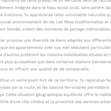
 habitants de cette presqu’île un véritable sens de l’accu
dement intégrés dans le tissu social local, sans perdre l’a
té bretonne. Tu apprécieras cette convivialité naturelle qui
nouvel environnement de vie. Les fêtes traditionnelles et
ent l’année, créant des moments de partage mémorables.
er propose une diversité de biens adaptés aux différents
e que les appartements avec vue mer séduisent particuliè
ue d’autres préfèrent les maisons individuelles situées en 
nt plus accessibles que dans certaines stations balnéaire
, tout en offrant une qualité de vie comparable.
stitue un autre point fort de ce territoire. Tu rejoindras f
onales par la route, et les liaisons ferroviaires permetten
ys. Cette situation géographique équilibrée offre le meill
llité d’une ville côtière et la proximité des services urbai