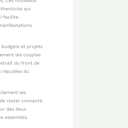
eil. Les nouveaux
uthenticité qui
 facilite
 manifestations
 budgets et projets
rement les couples
retrait du front de
s réputées du
acilement les
t de rester connecté
eur des deux
ns essentiels.