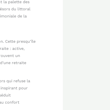
 la palette des
sors du littoral
rimoniale de la
n. Cette presqu’île
ite : active,
trouvent un
d’une retraite
rs qui refuse la
inspirant pour
séduit
au confort