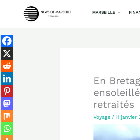
Aller
MARSEILLE
FINA
au
contenu
En Bretag
ensoleill
retraités
Voyage
/
11 janvier