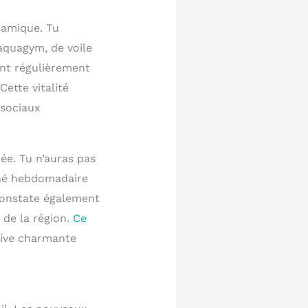
namique. Tu
aquagym, de voile
nt régulièrement
Cette vitalité
 sociaux
ée. Tu n’auras pas
ché hebdomadaire
 constate également
 de la région.
Ce
ative charmante