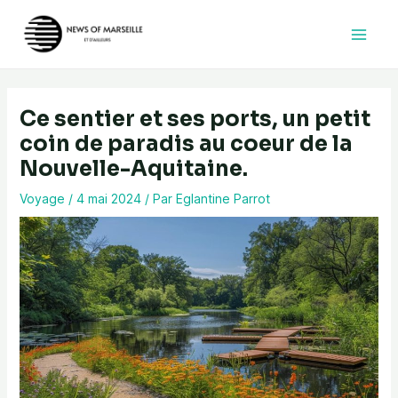
Aller
au
contenu
Ce sentier et ses ports, un petit
coin de paradis au coeur de la
Nouvelle-Aquitaine.
Voyage
/
4 mai 2024
/ Par
Eglantine Parrot