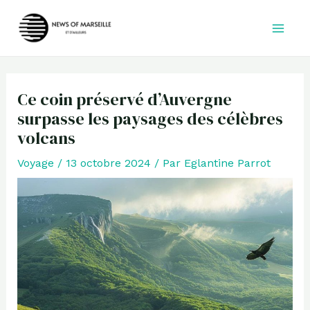
Aller
au
contenu
Ce coin préservé d’Auvergne
surpasse les paysages des célèbres
volcans
Voyage
/
13 octobre 2024
/ Par
Eglantine Parrot