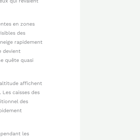
eux qui rêvaient
entes en zones
isibles des
 neige rapidement
e devient
ne quête quasi
altitude affichent
. Les caisses des
itionnel des
apidement
 pendant les