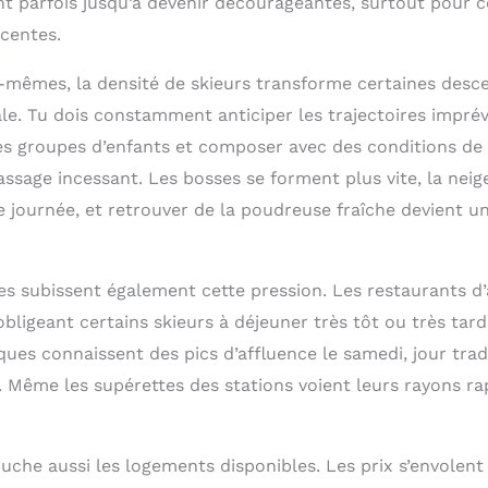
nt parfois jusqu’à devenir décourageantes, surtout pour c
scentes.
es-mêmes, la densité de skieurs transforme certaines desc
le. Tu dois constamment anticiper les trajectoires imprév
les groupes d’enfants et composer avec des conditions de
ssage incessant. Les bosses se forment plus vite, la neig
e journée, et retrouver de la poudreuse fraîche devient u
es subissent également cette pression. Les restaurants d’
bligeant certains skieurs à déjeuner très tôt ou très tard
es connaissent des pics d’affluence le samedi, jour trad
s. Même les supérettes des stations voient leurs rayons r
uche aussi les logements disponibles. Les prix s’envolent