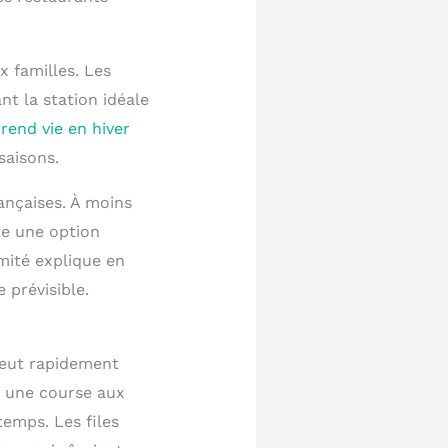
x familles. Les
t la station idéale
prend vie en hiver
saisons.
rançaises. À moins
te une option
mité explique en
 prévisible.
 peut rapidement
 une course aux
temps. Les files