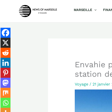
Aller
MARSEILLE
FINA
au
contenu
Envahie p
station d
Voyage
/
21 janvie