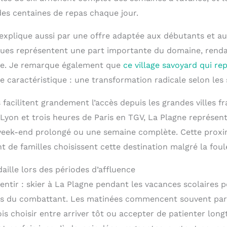
des centaines de repas chaque jour.
’explique aussi par une offre adaptée aux débutants et au
leues représentent une part importante du domaine, rendan
age. Je remarque également que
ce village savoyard qui re
 caractéristique : une transformation radicale selon les 
 facilitent grandement l’accès depuis les grandes villes f
Lyon et trois heures de Paris en TGV, La Plagne représen
week-end prolongé ou une semaine complète. Cette proxi
t de familles choisissent cette destination malgré la foule
aille lors des périodes d’affluence
mentir : skier à La Plagne pendant les vacances scolaires
rs du combattant. Les matinées commencent souvent par
ois choisir entre arriver tôt ou accepter de patienter long