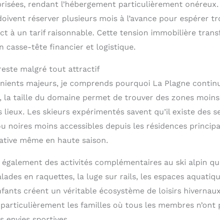
prisées, rendant l’hébergement particulièrement onéreux.
doivent réserver plusieurs mois à l’avance pour espérer t
t à un tarif raisonnable. Cette tension immobilière trans
 casse-tête financier et logistique.
este malgré tout attractif
nients majeurs, je comprends pourquoi La Plagne continue
 la taille du domaine permet de trouver des zones moin
s lieux. Les skieurs expérimentés savent qu’il existe des s
u noires moins accessibles depuis les résidences principa
lative même en haute saison.
 également des activités complémentaires au ski alpin qui
alades en raquettes, la luge sur rails, les espaces aquatiq
fants créent un véritable écosystème de loisirs hivernaux
 particulièrement les familles où tous les membres n’ont
 envies sportives.