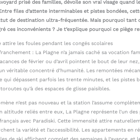
voyard prisé des familles, dévoile son vrai visage quand 
 Entre files d’attente interminables et pistes bondées, ce
tut de destination ultra-fréquentée. Mais pourquoi tant 
ré ces inconvénients ? Je t’explique pourquoi ce piège rest
attire les foules pendant les congés scolaires
 franchement : La Plagne n’a jamais caché sa vocation fami
acances de février ou d’avril pointent le bout de leur nez,
un véritable concentré d’humanité. Les remontées mécan
e qui dépassent parfois les trente minutes, et les pistes
oroutes qu’à des espaces de glisse paisibles.
omène n’est pas nouveau et la station l’assume complèt
en altitude reliés entre eux, La Plagne représente l’un des
rançais avec Paradiski. Cette immensité attire naturellem
chent la variété et l’accessibilité. Les appartements en r
oles de ski affichent complet des semaines à l’avance, et 