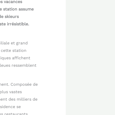
les vacances
tte station assume
de skieurs
e irrésistible.
liale et grand
 cette station
iques affichent
 bleues ressemblent
ement. Composée de
 plus vastes
ent des milliers de
ésidence se
les restaurants