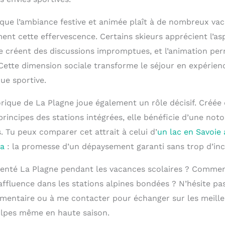
que l’ambiance festive et animée plaît à de nombreux vac
nt cette effervescence. Certains skieurs apprécient l’asp
 se créent des discussions impromptues, et l’animation p
. Cette dimension sociale transforme le séjour en expérien
ue sportive.
orique de La Plagne joue également un rôle décisif. Créée
principes des stations intégrées, elle bénéficie d’une noto
s. Tu peux comparer cet attrait à celui d’
un lac en Savoie 
da
: la promesse d’un dépaysement garanti sans trop d’in
enté La Plagne pendant les vacances scolaires ? Commen
affluence dans les stations alpines bondées ? N’hésite pa
entaire ou à me contacter pour échanger sur les meille
Alpes même en haute saison.