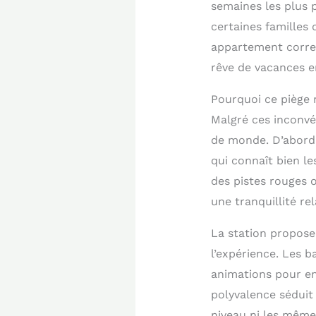
semaines les plus 
certaines familles 
appartement correc
rêve de vacances en
Pourquoi ce piège r
Malgré ces inconvé
de monde. D’abord,
qui connaît bien le
des pistes rouges o
une tranquillité re
La station propose
l’expérience. Les b
animations pour en
polyvalence séduit
niveau ni les mêmes