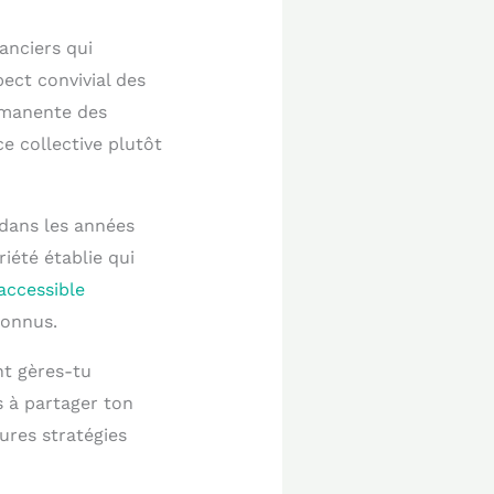
anciers qui
ect convivial des
ermanente des
ce collective plutôt
 dans les années
riété établie qui
accessible
connus.
t gères-tu
s à partager ton
ures stratégies