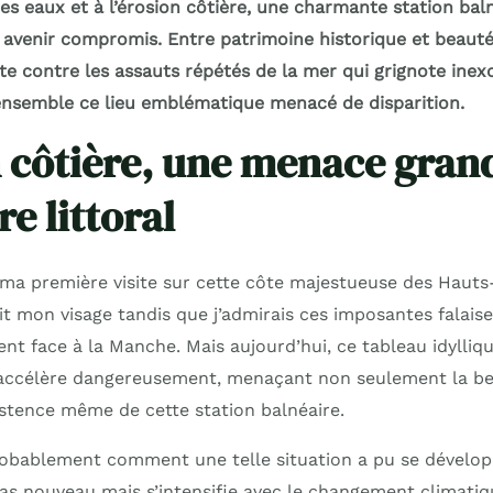
es eaux et à l’érosion côtière, une charmante station bal
 avenir compromis. Entre patrimoine historique et beauté 
utte contre les assauts répétés de la mer qui grignote ine
 ensemble ce lieu emblématique menacé de disparition.
n côtière, une menace gran
e littoral
ma première visite sur cette côte majestueuse des Hauts
it mon visage tandis que j’admirais ces imposantes falais
nt face à la Manche. Mais aujourd’hui, ce tableau idyllique
s’accélère dangereusement, menaçant non seulement la be
xistence même de cette station balnéaire.
obablement comment une telle situation a pu se dévelop
s nouveau mais s’intensifie avec le changement climatiq