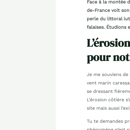
Face à la montée d
de-France voit son
perle du littoral l
falaises. Étudions
L’érosio
pour notr
Je me souviens de 
vent marin caressa
se dressant fièreme
L’érosion côtière 
site mais aussi l’e
Tu te demandes pr
phénomène n’est pa