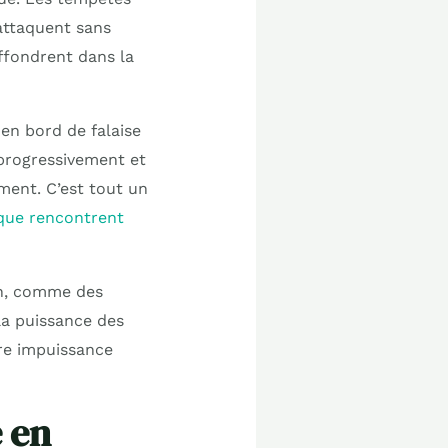
attaquent sans
effondrent dans la
en bord de falaise
 progressivement et
ment. C’est tout un
 que rencontrent
on, comme des
la puissance des
re impuissance
 en