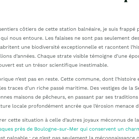
entiers côtiers de cette station balnéaire, je suis frappé 
 qui nous entoure. Les falaises ne sont pas seulement des
 abritent une biodiversité exceptionnelle et racontent l’hi
llions d’années. Chaque strate visible témoigne d’une épo
uvert est un trésor scientifique inestimable.
rique n’est pas en reste. Cette commune, dont l’histoire 
 les traces d’un riche passé maritime. Des vestiges de la
nnes maisons de pêcheurs, en passant par ses traditions 
ture locale profondément ancrée que l’érosion menace d’
er cette situation à celle d’autres joyaux méconnus de l
resques près de Boulogne-sur-Mer qui conservent un cha
e est palpable : ce n’est pas seulement la méconnaissance