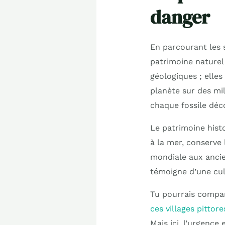
danger
En parcourant les s
patrimoine naturel
géologiques ; elles
planète sur des mi
chaque fossile déco
Le patrimoine histo
à la mer, conserve
mondiale aux ancie
témoigne d’une cul
Tu pourrais compar
ces villages pitto
Mais ici, l’urgenc