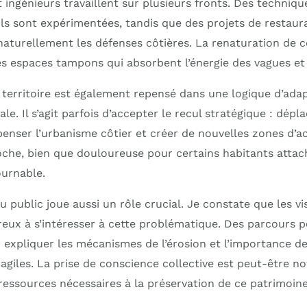
t ingénieurs travaillent sur plusieurs fronts. Des techniq
ols sont expérimentées, tandis que des projets de restaur
 naturellement les défenses côtières. La renaturation de 
s espaces tampons qui absorbent l’énergie des vagues et l
erritoire est également repensé dans une logique d’adap
le. Il s’agit parfois d’accepter le recul stratégique : dépl
penser l’urbanisme côtier et créer de nouvelles zones d’ac
oche, bien que douloureuse pour certains habitants attach
ournable.
du public joue aussi un rôle crucial. Je constate que les vi
eux à s’intéresser à cette problématique. Des parcours 
expliquer les mécanismes de l’érosion et l’importance de
agiles. La prise de conscience collective est peut-être no
ressources nécessaires à la préservation de ce patrimoine