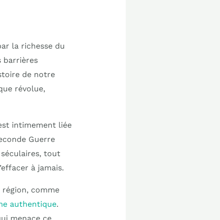
par la richesse du
 barrières
stoire de notre
que révolue,
est intimement liée
 Seconde Guerre
séculaires, tout
effacer à jamais.
a région, comme
rme authentique
.
 qui menace ce