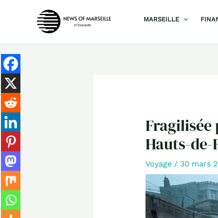
Aller
MARSEILLE
FINA
au
contenu
Fragilisée 
Hauts-de-F
Voyage
/
30 mars 