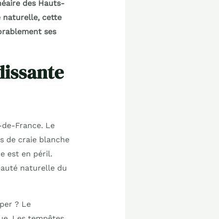
néaire des Hauts-
naturelle, cette
xorablement ses
dissante
-de-France. Le
es de craie blanche
 est en péril.
auté naturelle du
per ? Le
ue. Les tempêtes