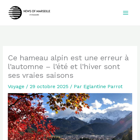
Aller
au
contenu
Ce hameau alpin est une erreur à
l’automne – l’été et l’hiver sont
ses vraies saisons
Voyage
/
29 octobre 2025
/ Par
Eglantine Parrot