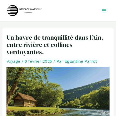
Aller
au
contenu
Un havre de tranquillité dans l’Ain,
entre rivière et collines
verdoyantes.
Voyage
/
6 février 2025
/ Par
Eglantine Parrot