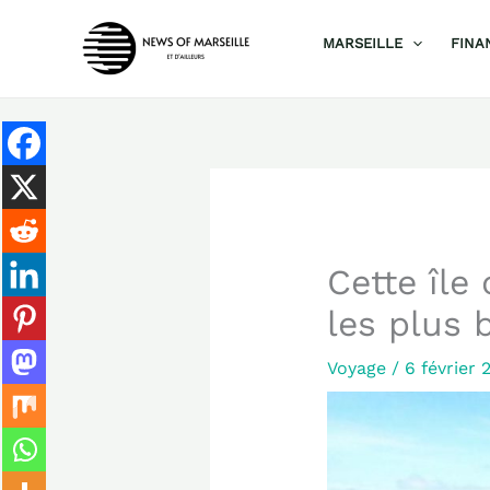
Aller
MARSEILLE
FINA
au
contenu
Cette île 
les plus 
Voyage
/
6 février