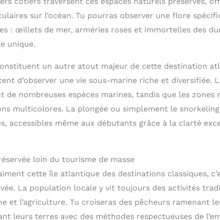
iers côtiers traversent ces espaces naturels préservés, of
laires sur l’océan. Tu pourras observer une flore spécif
es : œillets de mer, arméries roses et immortelles des 
le unique.
onstituent un autre atout majeur de cette destination at
tent d’observer une vie sous-marine riche et diversifiée. 
nt de nombreuses espèces marines, tandis que les zones 
ons multicolores. La plongée ou simplement le snorkeling
tes, accessibles même aux débutants grâce à la clarté exc
réservée loin du tourisme de masse
aiment cette île atlantique des destinations classiques, c’
vée. La population locale y vit toujours des activités tradi
 et l’agriculture. Tu croiseras des pêcheurs ramenant leu
ant leurs terres avec des méthodes respectueuses de l’e