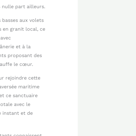
ulle part ailleurs.
s basses aux volets
en granit local, ce
 avec
ânerie et à la
nts proposant des
hauffe le cœur.
ur rejoindre cette
raversée maritime
et ce sanctuaire
totale avec le
 instant et de
itants connaissent