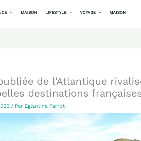
NCE
MAISON
LIFESTYLE
VOYAGE
MAISON
oubliée de l’Atlantique rivali
belles destinations française
 2026
/ Par
Eglantine Parrot