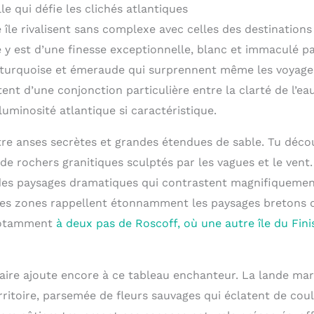
e qui défie les clichés atlantiques
 île rivalisent sans complexe avec celles des destinations
 y est d’une finesse exceptionnelle, blanc et immaculé pa
 turquoise et émeraude qui surprennent même les voyage
ent d’une conjonction particulière entre la clarté de l’eau
luminosité atlantique si caractéristique.
tre anses secrètes et grandes étendues de sable. Tu décou
de rochers granitiques sculptés par les vagues et le vent
des paysages dramatiques qui contrastent magnifiquemen
nes zones rappellent étonnamment les paysages bretons 
 notamment
à deux pas de Roscoff, où une autre île du Fini
laire ajoute encore à ce tableau enchanteur. La lande ma
rritoire, parsemée de fleurs sauvages qui éclatent de cou