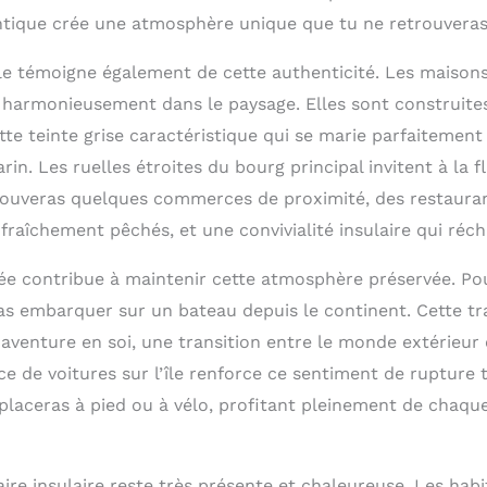
ntique crée une atmosphère unique que tu ne retrouveras n
ale témoigne également de cette authenticité. Les maison
 harmonieusement dans le paysage. Elles sont construites 
tte teinte grise caractéristique qui se marie parfaitement
in. Les ruelles étroites du bourg principal invitent à la fl
rouveras quelques commerces de proximité, des restaura
fraîchement pêchés, et une convivialité insulaire qui réc
itée contribue à maintenir cette atmosphère préservée. Po
vras embarquer sur un bateau depuis le continent. Cette t
aventure en soi, une transition entre le monde extérieur 
ce de voitures sur l’île renforce ce sentiment de rupture 
placeras à pied ou à vélo, profitant pleinement de chaque
re insulaire reste très présente et chaleureuse. Les hab