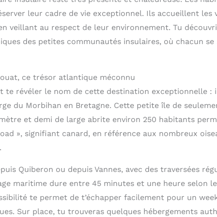
server leur cadre de vie exceptionnel. Ils accueillent les 
en veillant au respect de leur environnement. Tu découvri
piques des petites communautés insulaires, où chacun se 
 Houat, ce trésor atlantique méconnu
te révéler le nom de cette destination exceptionnelle : il s
arge du Morbihan en Bretagne. Cette petite île de seuleme
omètre et demi de large abrite environ 250 habitants pe
hoad », signifiant canard, en référence aux nombreux oise
.
epuis Quiberon ou depuis Vannes, avec des traversées régu
age maritime dure entre 45 minutes et une heure selon le
essibilité te permet de t’échapper facilement pour un we
ues. Sur place, tu trouveras quelques hébergements auth