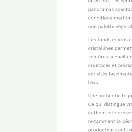
et en été. Les sent
panoramas spectacu
conditions maritim
une palette végéta
Les fonds marins c
cristallines permet
zostères accueille
crustacés et poiss
activités fascinan
l’eau.
Une authenticité p
Ce qui distingue vr
authenticité préser
notamment la pêche
producteurs cultiv