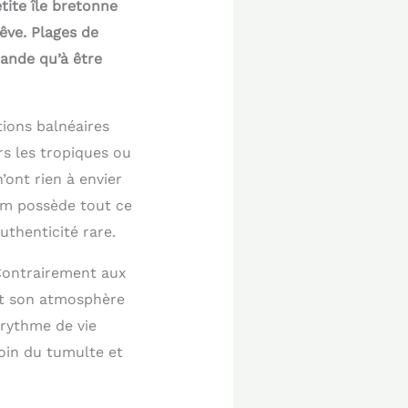
tite île bretonne
êve. Plages de
mande qu’à être
tions balnéaires
rs les tropiques ou
’ont rien à envier
nom possède tout ce
uthenticité rare.
 Contrairement aux
et son atmosphère
 rythme de vie
loin du tumulte et