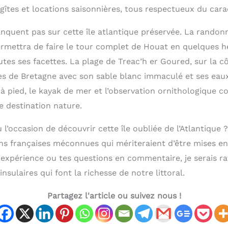
îtes et locations saisonnières, tous respectueux du carac
anquent pas sur cette île atlantique préservée. La randon
permettra de faire le tour complet de Houat en quelques 
es ses facettes. La plage de Treac’h er Goured, sur la cô
les de Bretagne avec son sable blanc immaculé et ses eaux
à pied, le kayak de mer et l’observation ornithologique c
te destination nature.
u l’occasion de découvrir cette île oubliée de l’Atlantique
ons françaises méconnues qui mériteraient d’être mises en
 expérience ou tes questions en commentaire, je serais ra
insulaires qui font la richesse de notre littoral.
Partagez l'article ou suivez nous !