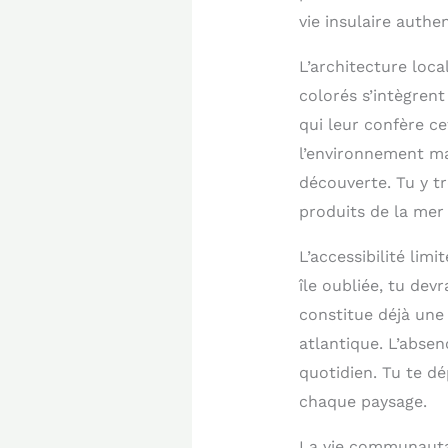
vie insulaire authe
L’architecture loc
colorés s’intègrent
qui leur confère ce
l’environnement mar
découverte. Tu y t
produits de la mer 
L’accessibilité lim
île oubliée, tu de
constitue déjà une 
atlantique. L’absen
quotidien. Tu te dé
chaque paysage.
La vie communautai