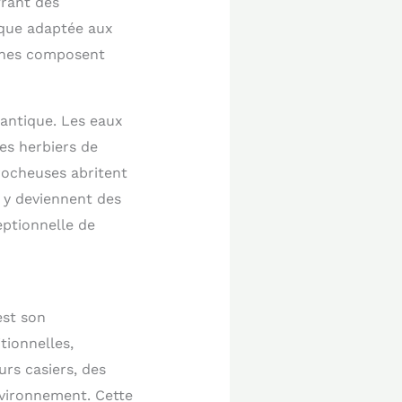
frant des
ique adaptée aux
dunes composent
lantique. Les eaux
Les herbiers de
rocheuses abritent
 y deviennent des
eptionnelle de
est son
tionnelles,
rs casiers, des
nvironnement. Cette