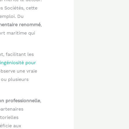
s Sociétés, cette
emploi. Du
mentaire renommé
,
ort maritime qui
 facilitant les
’ingéniosité pour
observe une vraie
 ou plusieurs
ion professionnelle
,
partenaires
torielles
éficie aux