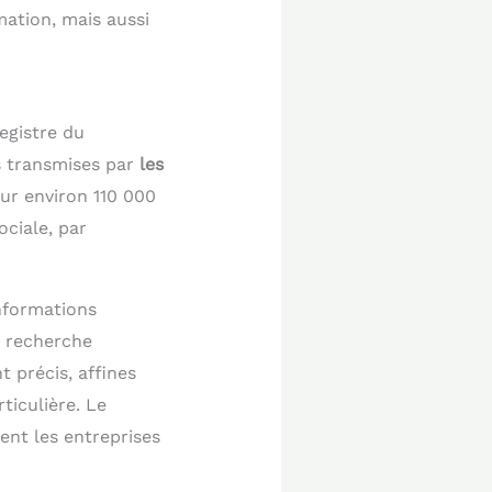
mation, mais aussi
egistre du
s transmises par
les
sur environ 110 000
ociale, par
informations
e recherche
 précis, affines
iculière. Le
ent les entreprises