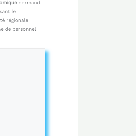
onomique
normand.
sant le
nté régionale
he de personnel