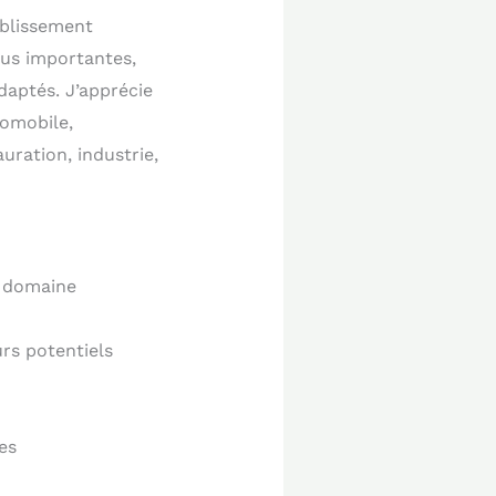
ablissement
plus importantes,
daptés. J’apprécie
tomobile,
uration, industrie,
r domaine
rs potentiels
es