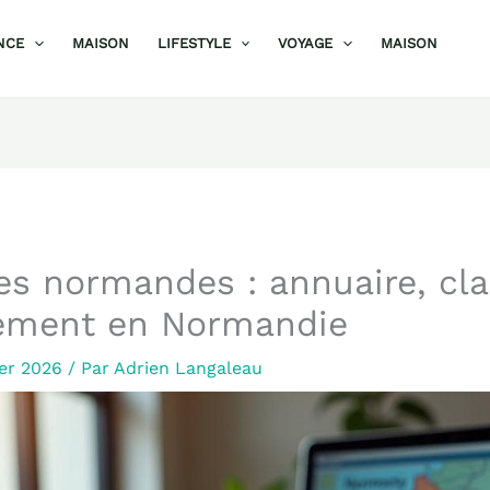
NCE
MAISON
LIFESTYLE
VOYAGE
MAISON
ses normandes : annuaire, cl
tement en Normandie
ier 2026
/ Par
Adrien Langaleau