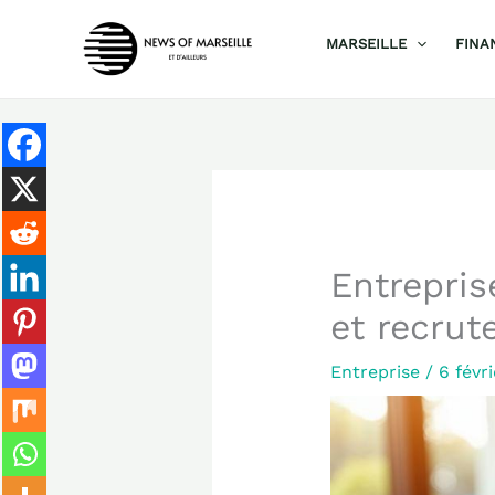
Aller
MARSEILLE
FINA
au
contenu
Entrepri
et recru
Entreprise
/
6 févr