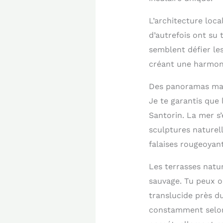
L’architecture loca
d’autrefois ont su
semblent défier les
créant une harmoni
Des panoramas mari
Je te garantis que 
Santorin. La mer s
sculptures naturell
falaises rougeoyant
Les terrasses natu
sauvage. Tu peux o
translucide près d
constamment selon 