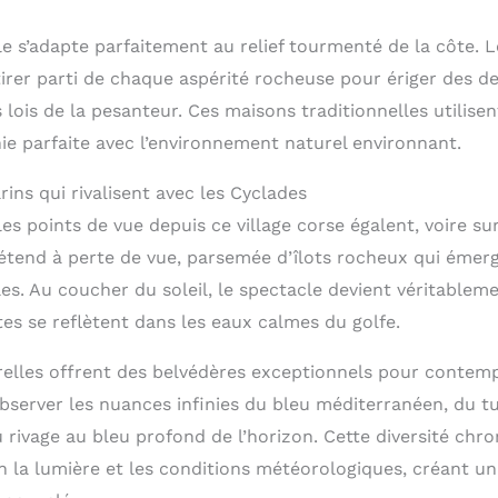
le s’adapte parfaitement au relief tourmenté de la côte. 
 tirer parti de chaque aspérité rocheuse pour ériger des 
 lois de la pesanteur. Ces maisons traditionnelles utilisent
e parfaite avec l’environnement naturel environnant.
ns qui rivalisent avec les Cyclades
les points de vue depuis ce village corse égalent, voire s
’étend à perte de vue, parsemée d’îlots rocheux qui émerg
es. Au coucher du soleil, le spectacle devient véritablem
es se reflètent dans les eaux calmes du golfe.
relles offrent des belvédères exceptionnels pour contemp
bserver les nuances infinies du bleu méditerranéen, du t
u rivage au bleu profond de l’horizon. Cette diversité ch
la lumière et les conditions météorologiques, créant un