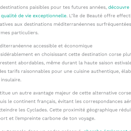
 destinations paisibles pour tes futures années,
découvre c
qualité de vie exceptionnelle
. L’île de Beauté offre effec
atives aux destinations méditerranéennes surfréquentée
mes particuliers.
éditerranéenne accessible et économique
idérablement en choisissant cette destination corse plu
estent abordables, même durant la haute saison estivale
es tarifs raisonnables pour une cuisine authentique, éla
insulaire.
stitue un autre avantage majeur de cette alternative corse
puis le continent français, évitant les correspondances aé
tteindre les Cyclades. Cette proximité géographique rédui
port et l’empreinte carbone de ton voyage.