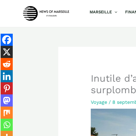
Aller
MARSEILLE
FINA
au
contenu
Inutile d’
surplomb
Voyage
/
8 septem