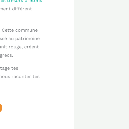
es trésors bretons
ement différent
ud. Cette commune
ssé au patrimoine
nit rouge, créent
grecs.
tage tes
nous raconter tes