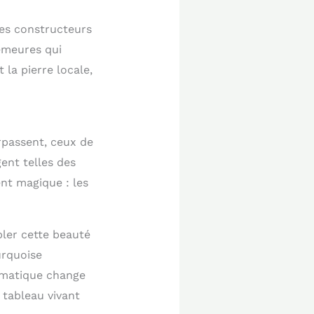
Les constructeurs
demeures qui
 la pierre locale,
urpassent, ceux de
ent telles des
ent magique : les
ler cette beauté
urquoise
romatique change
 tableau vivant