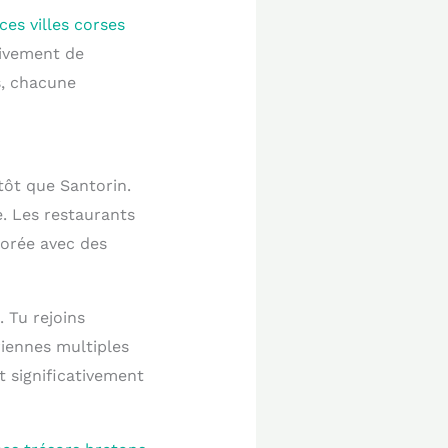
es villes corses
tivement de
s, chacune
tôt que Santorin.
. Les restaurants
borée avec des
. Tu rejoins
riennes multiples
t significativement