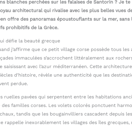
s blanches perchées sur les falaises de Santorin ? Je te 
oyau architectural qui rivalise avec les plus belles vues d
éen offre des panoramas époustouflants sur la mer, sans 
ifs prohibitifs de la Grèce.
ui défie la beauté grecque
and j’affirme que ce petit village corse possède tous les 
çades immaculées s’accrochent littéralement aux rochers
 saisissant avec l’azur méditerranéen. Cette architecture 
ècles d’histoire, révèle une authenticité que les destinat
vent perdue.
es ruelles pavées qui serpentent entre les habitations an
re des familles corses. Les volets colorés ponctuent harm
chaux, tandis que les bougainvilliers cascadent depuis les
e rappelle inexorablement les villages des îles grecques