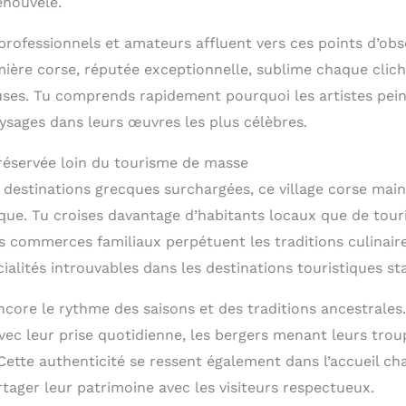
enouvelé.
ofessionnels et amateurs affluent vers ces points d’obser
mière corse, réputée exceptionnelle, sublime chaque clich
uses. Tu comprends rapidement pourquoi les artistes pein
ysages dans leurs œuvres les plus célèbres.
réservée loin du tourisme de masse
destinations grecques surchargées, ce village corse main
que. Tu croises davantage d’habitants locaux que de tour
es commerces familiaux perpétuent les traditions culinaire
alités introuvables dans les destinations touristiques st
encore le rythme des saisons et des traditions ancestrales
vec leur prise quotidienne, les bergers menant leurs trou
Cette authenticité se ressent également dans l’accueil ch
rtager leur patrimoine avec les visiteurs respectueux.