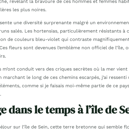
hé, révélant la bravoure de ces hommes et femmes habit
lères les plus noires.
présente une diversité surprenante malgré un environneme
ns salés. Les hortensias, particulièrement résistants à c
ion de couleurs bleu-violet qui contraste magnifiquement
Ces fleurs sont devenues l’emblème non officiel de l’île, 
rs.
s m’ont conduit vers des criques secrètes où la mer vient
En marchant le long de ces chemins escarpés, j’ai ressent
éléments, comme si je faisais moi-même partie de ce pay
.
 dans le temps à l’île de S
our sur l’île de Sein, cette terre bretonne qui semble flot