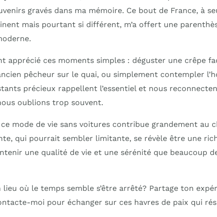
uvenirs gravés dans ma mémoire. Ce bout de France, à s
inent mais pourtant si différent, m’a offert une parenth
 moderne.
ent apprécié ces moments simples : déguster une crêpe fac
ncien pêcheur sur le quai, ou simplement contempler l’ho
stants précieux rappellent l’essentiel et nous reconnectent
ous oublions trop souvent.
 ce mode de vie sans voitures contribue grandement au ch
nte, qui pourrait sembler limitante, se révèle être une ric
ntenir une qualité de vie et une sérénité que beaucoup de
n lieu où le temps semble s’être arrêté? Partage ton expé
tacte-moi pour échanger sur ces havres de paix qui rési