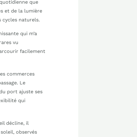
 quotidienne que
s et de la lumière
 cycles naturels.
hissante qui m’a
rares vu
parcourir facilement
. Les commerces
passage. Le
du port ajuste ses
xibilité qui
l décline, il
soleil, observés