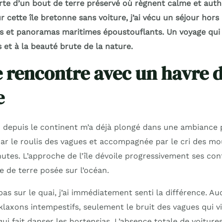
erte d’un bout de terre préservé où règnent calme et auth
r cette île bretonne sans voiture, j’ai vécu un séjour hor
es et panoramas maritimes époustouflants. Un voyage qui
s et à la beauté brute de la nature.
 rencontre avec un havre d
e
u depuis le continent m’a déjà plongé dans une ambiance p
par le roulis des vagues et accompagnée par le cri des mo
tes. L’approche de l’île dévoile progressivement ses cont
e de terre posée sur l’océan.
as sur le quai, j’ai immédiatement senti la différence. 
klaxons intempestifs, seulement le bruit des vagues qui v
qui fait danser les hortensias. L’absence totale de voiture