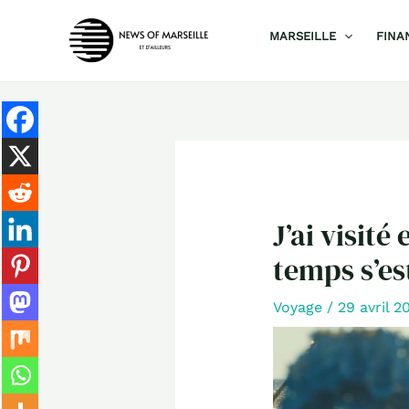
Aller
MARSEILLE
FINA
au
contenu
J’ai visité
temps s’es
Voyage
/
29 avril 