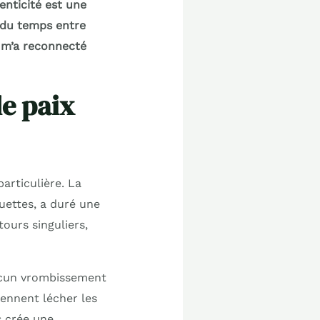
enticité est une
s du temps entre
 m’a reconnecté
e paix
articulière. La
uettes, a duré une
ours singuliers,
Aucun vrombissement
iennent lécher les
s crée une