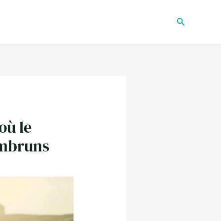
Recherche
où le
embruns