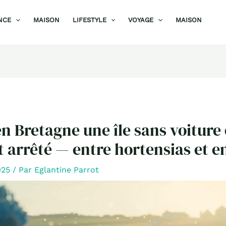
NCE
MAISON
LIFESTYLE
VOYAGE
MAISON
 en Bretagne une île sans voiture 
t arrêté — entre hortensias et 
2025
/ Par
Eglantine Parrot