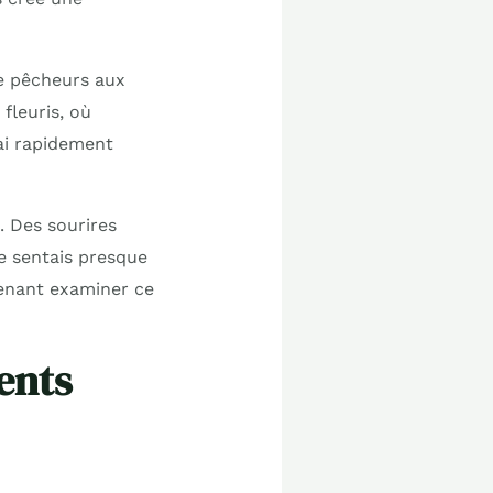
de pêcheurs aux
fleuris, où
ai rapidement
. Des sourires
e sentais presque
venant examiner ce
ents