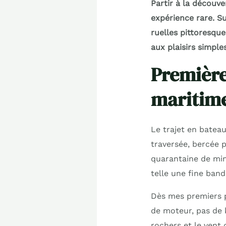
Partir à la découv
expérience rare. Su
ruelles pittoresqu
aux plaisirs simple
Première
maritim
Le trajet en batea
traversée, bercée 
quarantaine de minu
telle une fine band
Dès mes premiers p
de moteur, pas de 
rochers et le vent 