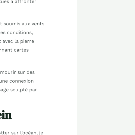
ués à affronter
nt soumis aux vents
es conditions,
 avec la pierre
ornant cartes
 mourir sur des
i une connexion
sage sculpté par
ein
ter sur l’océan, je