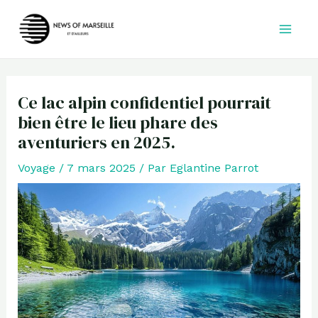
Aller
au
contenu
Ce lac alpin confidentiel pourrait
bien être le lieu phare des
aventuriers en 2025.
Voyage
/
7 mars 2025
/ Par
Eglantine Parrot