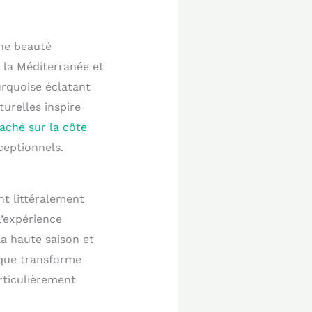
ne beauté
r la Méditerranée et
urquoise éclatant
urelles inspire
aché sur la côte
ceptionnels.
nt littéralement
’expérience
a haute saison et
ique transforme
rticulièrement