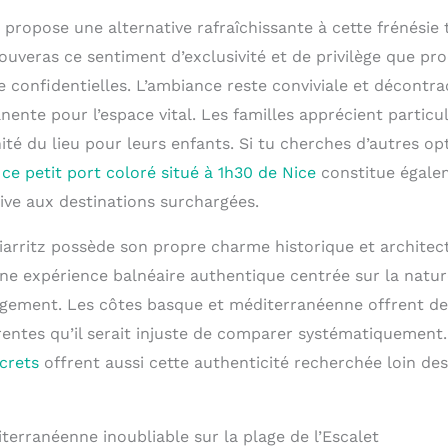
 propose une alternative rafraîchissante à cette frénésie 
ouveras ce sentiment d’exclusivité et de privilège que pr
 confidentielles. L’ambiance reste conviviale et décontra
ente pour l’espace vital. Les familles apprécient particu
nité du lieu pour leurs enfants. Si tu cherches d’autres op
,
ce petit port coloré situé à 1h30 de Nice
constitue égale
ive aux destinations surchargées.
iarritz possède son propre charme historique et architect
e expérience balnéaire authentique centrée sur la nature 
argement. Les côtes basque et méditerranéenne offrent d
entes qu’il serait injuste de comparer systématiquement. 
crets
offrent aussi cette authenticité recherchée loin des
erranéenne inoubliable sur la plage de l’Escalet