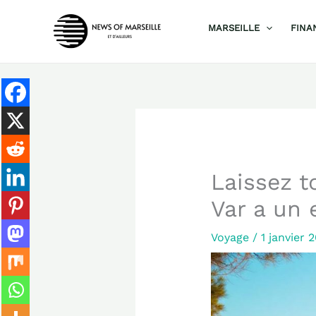
Aller
MARSEILLE
FINA
au
contenu
Laissez t
Var a un 
Voyage
/
1 janvier