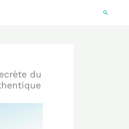
Recherche
secrète du
uthentique