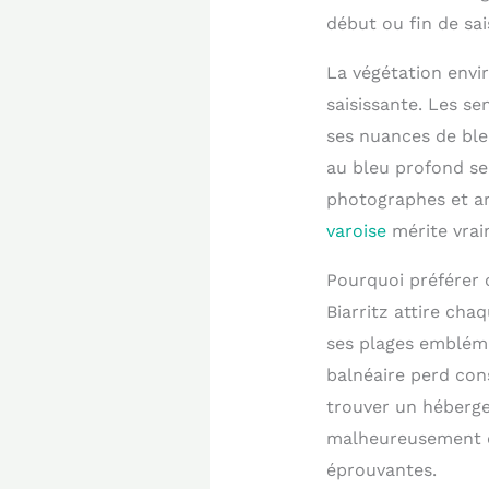
début ou fin de sai
La végétation env
saisissante. Les se
ses nuances de ble
au bleu profond sel
photographes et art
varoise
mérite vrai
Pourquoi préférer 
Biarritz attire cha
ses plages embléma
balnéaire perd con
trouver un héberge
malheureusement ce
éprouvantes.