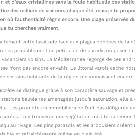
in et d’eaux cristallines sans la foule habituelle des stati
attire des milliers de visiteurs chaque été, mais je te prop
en où l’authenticité règne encore. Une plage préservée du
ue tu cherches vraiment.
itement cette lassitude face aux plages bondées de la c
rches probablement ce petit coin de paradis où poser ta s
x vacanciers voisins. La Méditerranée regorge de ces endr
asse n’ont pas encore envahis. Le littoral varois cache n
e certains habitants de la région méconnaissent encore.
ecrète se distingue grâce à son caractère sauvage et prés
stations balnéaires aménagées jusqu’à saturation, elle a
elle. Les promoteurs immobiliers ne l’ont pas défigurée a
surées. Tu y trouveras une végétation méditerranéenne l
squ’au rivage. Les pins parasols et les arbousiers créen
isible et rafraîchissante même en plein été.