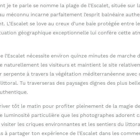
ont je te parle se nomme la plage de l’Escalet, située su
au méconnu incarne parfaitement l’esprit balnéaire authe
. L’Escalet se love au creux d’une baie protégée entre le 
tuation géographique exceptionnelle lui confère cette a
de l’Escalet nécessite environ quinze minutes de marche d
tre naturellement les visiteurs et maintient le site relat
ier serpente à travers la végétation méditerranéenne avec
littoral. Tu traverseras des paysages dignes des plus bell
authentique.
rriver tôt le matin pour profiter pleinement de la magie d
te luminosité particulière que les photographes adorent c
isiter les criques environnantes et les sentiers du littora
pas à partager ton expérience de l’Escalet dans les comme