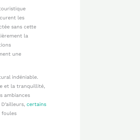
touristique
ocurent les
ctée sans cette
lièrement la
tions
ment une
ural indéniable.
et la tranquillité,
es ambiances
D’ailleurs,
certains
 foules