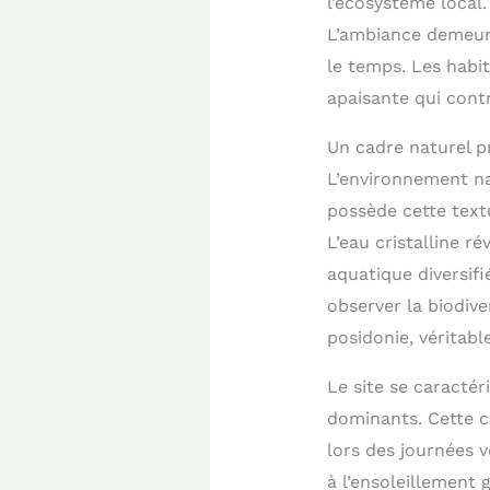
l’écosystème local.
L’ambiance demeur
le temps. Les habi
apaisante qui contr
Un cadre naturel p
L’environnement nat
possède cette text
L’eau cristalline 
aquatique diversifi
observer la biodiv
posidonie, véritab
Le site se caracté
dominants. Cette c
lors des journées v
à l’ensoleillement 