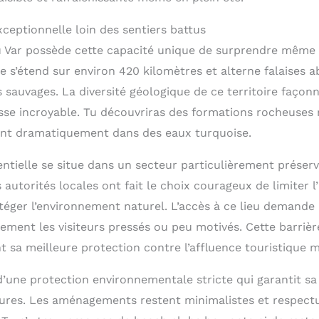
ceptionnelle loin des sentiers battus
 Var possède cette capacité unique de surprendre même 
 s’étend sur environ 420 kilomètres et alterne falaises a
s sauvages. La diversité géologique de ce territoire faço
esse incroyable. Tu découvriras des formations rocheuses
gent dramatiquement dans des eaux turquoise.
ntielle se situe dans un secteur particulièrement préservé
autorités locales ont fait le choix courageux de limiter l
éger l’environnement naturel. L’accès à ce lieu demande u
ement les visiteurs pressés ou peu motivés. Cette barrièr
 sa meilleure protection contre l’affluence touristique m
d’une protection environnementale stricte qui garantit sa
tures. Les aménagements restent minimalistes et respect