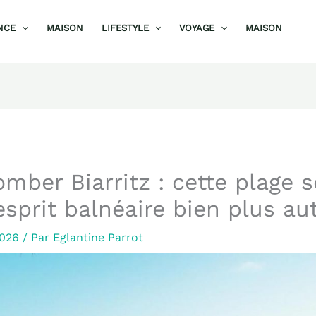
NCE
MAISON
LIFESTYLE
VOYAGE
MAISON
omber Biarritz : cette plage 
esprit balnéaire bien plus a
 2026
/ Par
Eglantine Parrot