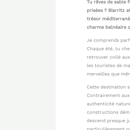
Tu rêves de sable f
prisées ? Biarritz 
trésor méditerrané
charme balnéaire q
Je comprends parfa
Chaque été, tu che
retrouver collé au
les touristes de m
merveilles que mêm
Cette destination s
Contrairement aux 
authenticité natur
constructions déme
descend presque ju
particulièrement pa