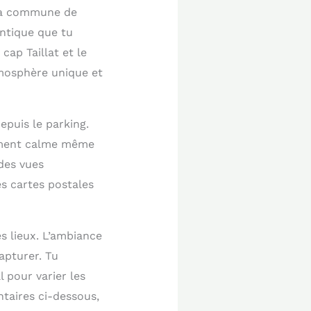
r la commune de
ntique que tu
cap Taillat et le
tmosphère unique et
epuis le parking.
ivement calme même
 des vues
es cartes postales
es lieux. L’ambiance
apturer. Tu
l pour varier les
ntaires ci-dessous,