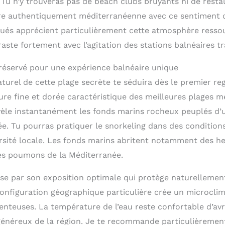
 Tu n’y trouveras pas de beach clubs bruyants ni de restau
e authentiquement méditerranéenne avec ce sentiment d
tués apprécient particulièrement cette atmosphère resso
aste fortement avec l’agitation des stations balnéaires tr
réservé pour une expérience balnéaire unique
urel de cette plage secrète te séduira dès le premier reg
ure fine et dorée caractéristique des meilleures plages 
révèle instantanément les fonds marins rocheux peuplés d’
ée. Tu pourras pratiquer le snorkeling dans des condition
ersité locale. Les fonds marins abritent notamment des he
les poumons de la Méditerranée.
rise par son exposition optimale qui protège naturellemen
onfiguration géographique particulière crée un microcl
enteuses. La température de l’eau reste confortable d’avr
généreux de la région. Je te recommande particulièrement 