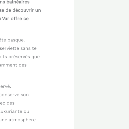
ons balnéaires
ose de découvrir un
 Var offre ce
ôte basque.
erviette sans te
oits préservés que
otamment des
ervé.
 conservé son
vec des
uxuriante qui
t une atmosphère