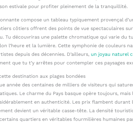
son estivale pour profiter pleinement de la tranquillité.
ironnante compose un tableau typiquement provençal d’u
ntiers côtiers offrent des points de vue spectaculaires su
u. Tu découvriras une palette chromatique qui varie du t
on l’heure et la lumière. Cette symphonie de couleurs nat
istes depuis des décennies. D’ailleurs,
un joyau naturel c
ment que tu t’y arrêtes pour contempler ces paysages ex
cette destination aux plages bondées
que année des centaines de milliers de visiteurs qui sature
tiques. Le charme du Pays basque opère toujours, mais l
sidérablement en authenticité. Les prix flambent durant l
ment devient un véritable casse-tête. La densité tourist
rtains quartiers en véritables fourmilières humaines pa