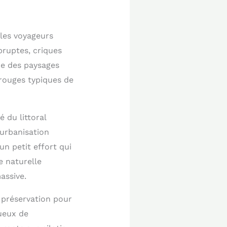
les voyageurs
bruptes, criques
nne des paysages
 rouges typiques de
 du littoral
’urbanisation
n petit effort qui
e naturelle
assive.
 préservation pour
ueux de