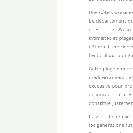
Une côte varoise ex
Le département du
chevronnés. Sa côte
intimistes et plage
côtiers d’une rich
l’Estérel qui plon
Cette plage confide
méditerranéen. Les 
excessive pour prot
décourage naturell
constitue justement
La zone bénéficie 
les générations fu