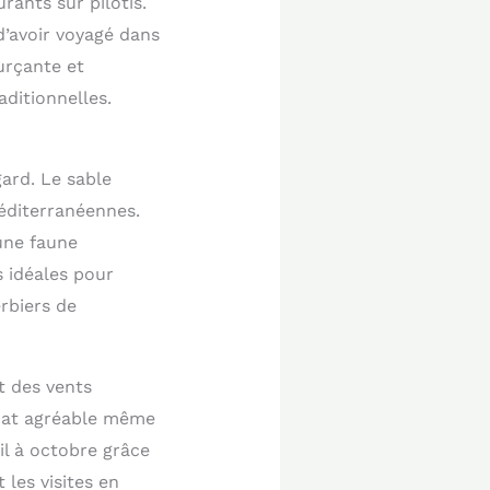
rants sur pilotis.
’avoir voyagé dans
urçante et
aditionnelles.
ard. Le sable
méditerranéennes.
une faune
s idéales pour
rbiers de
t des vents
imat agréable même
il à octobre grâce
les visites en