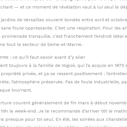
chant — et ce moment de révélation vaut à lui seul le d
ardins de Versailles souvent bondés entre avril et octobr
 sans foule oppressante. C’est une respiration. Pour les 
 promenade tranquille, c’est franchement l’endroit idéal 
ans tout le secteur de Seine-et-Marne.
mte : ce qu’il faut savoir avant d’y aller
nt toujours à la famille de Vogüé, qui l’a acquis en 1875 
 propriété privée, et ça se ressent positivement : l’entreti
crète, l’atmosphère préservée. Pas de foule industrielle, p
aque tournant.
erture courent généralement de fin mars à début novembr
 19h le week-end. Je te recommande d’arriver tôt le matin
ins presque pour toi seul. En été, les soirées aux chandell