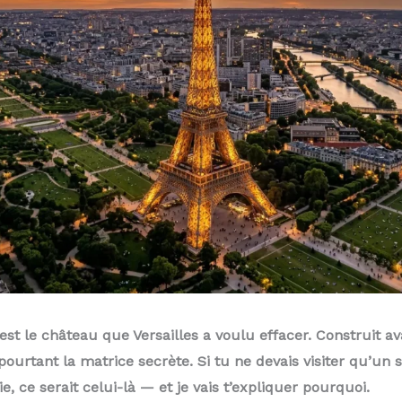
est le château que Versailles a voulu effacer. Construit av
t pourtant la matrice secrète. Si tu ne devais visiter qu’un
ie, ce serait celui-là — et je vais t’expliquer pourquoi.