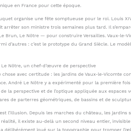
nique en France pour cette époque.
ouquet organise une fête somptueuse pour le roi. Louis XI
ait arrêter son ministre trois semaines plus tard. Il s’empa
Le Brun, Le Nôtre — pour construire Versailles. Vaux-le-V
i d’autres : c’est le prototype du Grand Siècle. Le modèl
é Le Nôtre, un chef-d’œuvre de perspective
e chose avec certitude : les jardins de Vaux-le-Vicomte c
ce. André Le Nôtre y a expérimenté pour la première foi
 de la perspective et de l’optique appliquée aux espaces ve
ares de parterres géométriques, de bassins et de sculptur
est l’illusion. Depuis les marches du château, les jardins 
éalité, il existe au-delà un second niveau entier, invisible
a délibérément joué sur la topographie pour tromper l’œil