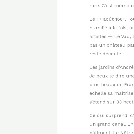
rare. C’est même u
Le 17 août 1661, F
humilié à la fois, f
artistes — Le Vau, 
pas un château parm
reste découle.
Les jardins d’Andr
Je peux te dire un
plus beaux de Fran
échelle sa maîtrise
s’étend sur 33 hect
Ce qui surprend, c’
un grand canal. En r
bâtiment. Le Nôtre 