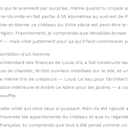
its qui te prennent par surprise, même quand tu croyais s
x-le-Vicomte en fait partie. À 55 kilomètres au sud-est de P
e-et-Marne, ce château du XVIIe siècle est peut-être le s
 région. Franchement, je comprends que Versailles écrase
tif — mais c’est justement pour ça qu’il faut commencer p
l’ambition d’un homme
rintendant des finances de Louis XIV, a fait construire V
ans de chantier, 18 000 ouvriers mobilisés sur le site, et u
e même trio de créateurs — Louis Le Vau pour l’architect
ation intérieure et André Le Nôtre pour les jardins — a c
souffle.
ette unité qui rend Vaux si puissant. Rien n’a été rajouté 
traverses les appartements du château et que tu regardes
a française, tu comprends que tout a été pensé comme un s