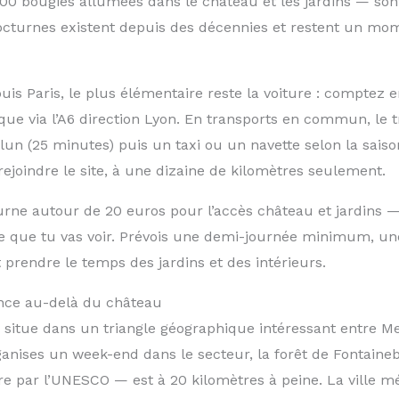
00 bougies allumées dans le château et les jardins — son
nocturnes existent depuis des décennies et restent un mo
is Paris, le plus élémentaire reste la voiture : comptez 
que via l’A6 direction Lyon. En transports en commun, le t
un (25 minutes) puis un taxi ou un navette selon la saison
ejoindre le site, à une dizaine de kilomètres seulement.
tourne autour de 20 euros pour l’accès château et jardins
e que tu vas voir. Prévois une demi-journée minimum, u
 prendre le temps des jardins et des intérieurs.
ence au-delà du château
 situe dans un triangle géographique intéressant entre M
rganises un week-end dans le secteur, la forêt de Fontain
e par l’UNESCO — est à 20 kilomètres à peine. La ville mé