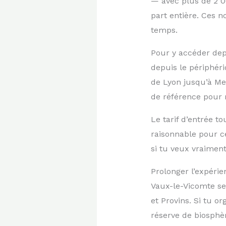
— avec plus de 2 0
part entière. Ces 
temps.
Pour y accéder depu
depuis le périphéri
de Lyon jusqu’à Mel
de référence pour r
Le tarif d’entrée 
raisonnable pour c
si tu veux vraiment
Prolonger l’expéri
Vaux-le-Vicomte se
et Provins. Si tu o
réserve de biosphèr