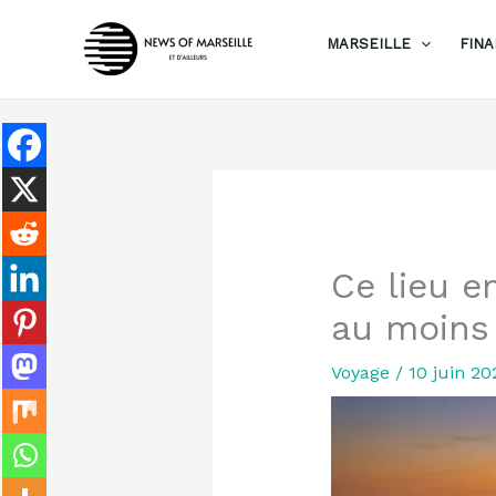
Aller
MARSEILLE
FIN
au
contenu
Ce lieu e
au moins 
Voyage
/
10 juin 2