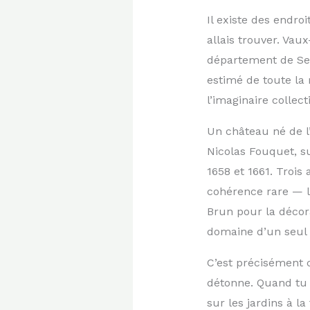
Il existe des endro
allais trouver. Vau
département de Sein
estimé de toute la
l’imaginaire collec
Un château né de 
Nicolas Fouquet, su
1658 et 1661. Trois 
cohérence rare — l
Brun pour la décor
domaine d’un seul 
C’est précisément c
détonne. Quand tu 
sur les jardins à l