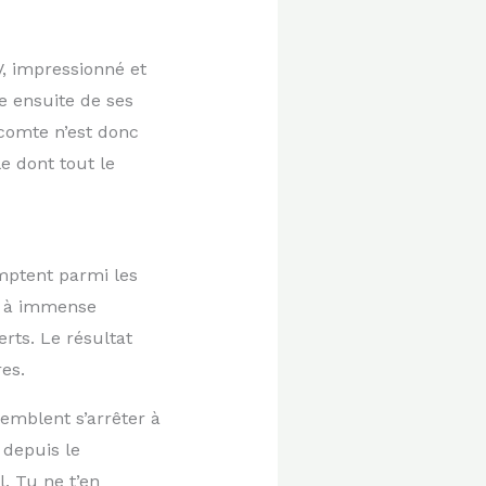
V, impressionné et
re ensuite de ses
icomte n’est donc
e dont tout le
omptent parmi les
s à immense
rts. Le résultat
es.
semblent s’arrêter à
 depuis le
. Tu ne t’en