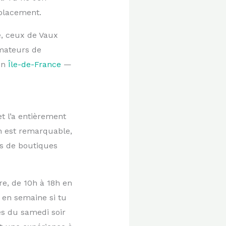
éplacement.
e, ceux de Vaux
amateurs de
en
Île-de-France
—
et l’a entièrement
en est remarquable,
as de boutiques
e, de 10h à 18h en
 en semaine si tu
es du samedi soir