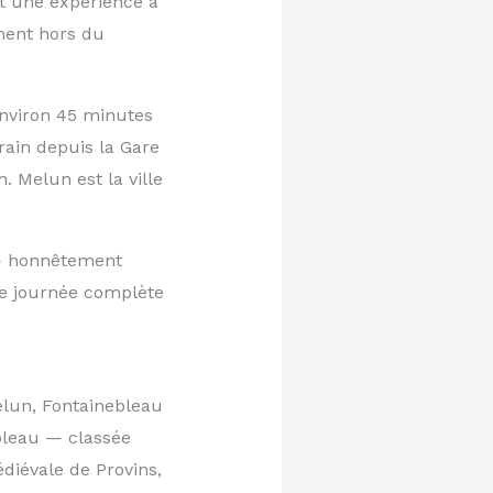
t une expérience à
ment hors du
environ 45 minutes
rain depuis la Gare
. Melun est la ville
 — honnêtement
ne journée complète
elun, Fontainebleau
ebleau — classée
diévale de Provins,