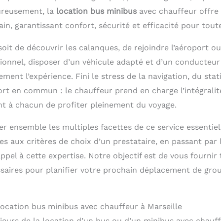
eureusement, la
location bus minibus
avec chauffeur offre 
in, garantissant confort, sécurité et efficacité pour tout
soit de découvrir les calanques, de rejoindre l’aéroport ou
onnel, disposer d’un véhicule adapté et d’un conducteu
ment l’expérience. Fini le stress de la navigation, du st
rt en commun : le chauffeur prend en charge l’intégralité
nt à chacun de profiter pleinement du voyage.
r ensemble les multiples facettes de ce service essentiel
es aux critères de choix d’un prestataire, en passant par 
appel à cette expertise. Notre objectif est de vous fournir 
saires pour planifier votre prochain déplacement de grou
a location bus minibus avec chauffeur à Marseille
jeurs de la location d’un bus ou d’un minibus avec chauff