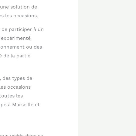
une solution de
es les occasions.
 de participer à un
r expérimenté
ationnement ou des
 de la partie
, des types de
les occasions
toutes les
pe à Marseille et
eur réside dans sa