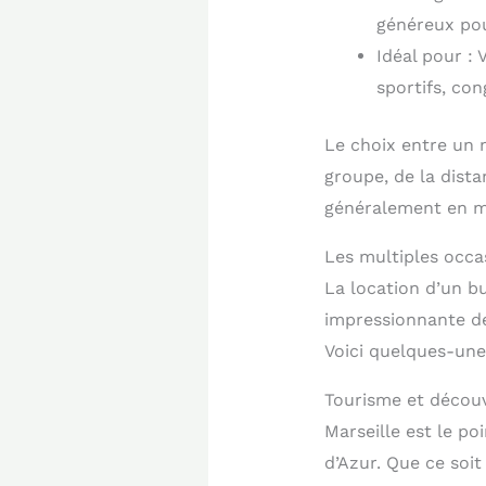
généreux po
Idéal pour :
sportifs, con
Le choix entre un 
groupe, de la dista
généralement en me
Les multiples occas
La location d’un b
impressionnante de 
Voici quelques-une
Tourisme et découv
Marseille est le po
d’Azur. Que ce soi