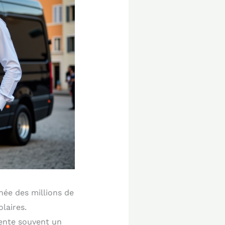
née des millions de
olaires.
sente souvent un