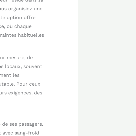
ous organisiez une
te option offre
nce, où chaque
raintes habituelles
sur mesure, de
es locaux, souvent
ment les
outable. Pour ceux
urs exigences, des
é de ses passagers.
it avec sang-froid