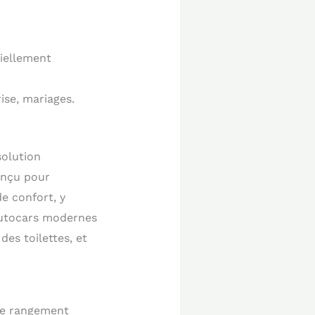
tiellement
rise, mariages.
solution
conçu pour
e confort, y
autocars modernes
es toilettes, et
 de rangement