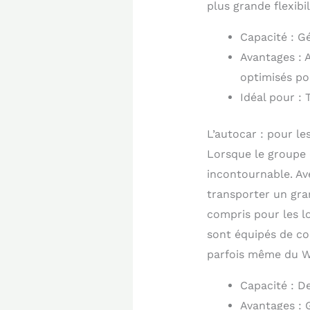
plus grande flexibil
Capacité : G
Avantages : A
optimisés po
Idéal pour : 
L’autocar : pour l
Lorsque le groupe d
incontournable. Ave
transporter un gra
compris pour les l
sont équipés de com
parfois même du Wi
Capacité : D
Avantages : 