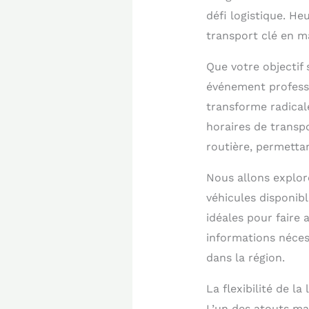
défi logistique. H
transport clé en ma
Que votre objectif 
événement professi
transforme radicale
horaires de transpo
routière, permetta
Nous allons explore
véhicules disponibl
idéales pour faire 
informations néces
dans la région.
La flexibilité de l
L’un des atouts ma