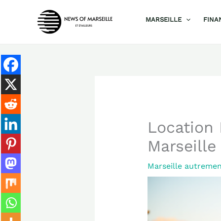
Aller
MARSEILLE
FINA
au
contenu
Location 
Marseille
Marseille autreme