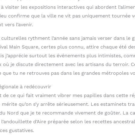
à visiter les expositions interactives qui abordent l’alime
 lieu confirme que la ville ne vit pas uniquement tournée 
 vers l’avenir.
 culturelles rythment l’année sans jamais verser dans le 
tival Main Square, certes plus connu, attire chaque été des
ais j’apprécie surtout les événements plus intimistes, co
où je discute directement avec les artisans du terroir. C
e que tu ne retrouves pas dans les grandes métropoles vo
gionale à redécouvrir
de ce qui fait vraiment vibrer mes papilles dans cette ré
 mérite qu’on s’y arrête sérieusement. Les estaminets tra
 du Nord que je te recommande vivement de goûter. La c
l’andouillette d’Aire préparée selon les recettes ancestra
ces gustatives.