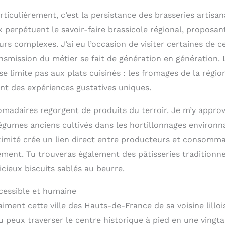
rticulièrement, c’est la persistance des brasseries artisan
 perpétuent le savoir-faire brassicole régional, proposan
rs complexes. J’ai eu l’occasion de visiter certaines de c
ansmission du métier se fait de génération en génération.
e limite pas aux plats cuisinés : les fromages de la régi
ent des expériences gustatives uniques.
adaires regorgent de produits du terroir. Je m’y approv
égumes anciens cultivés dans les hortillonnages environn
ximité crée un lien direct entre producteurs et consomm
ément. Tu trouveras également des pâtisseries traditionn
icieux biscuits sablés au beurre.
cessible et humaine
aiment cette ville des Hauts-de-France de sa voisine lillois
 peux traverser le centre historique à pied en une vingta