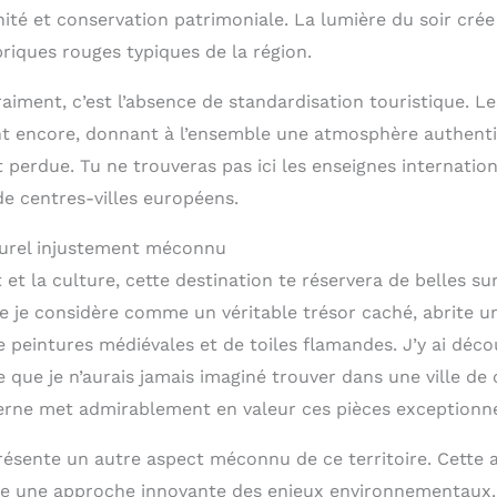
té et conservation patrimoniale. La lumière du soir crée
briques rouges typiques de la région.
raiment, c’est l’absence de standardisation touristique. 
t encore, donnant à l’ensemble une atmosphère authent
 perdue. Tu ne trouveras pas ici les enseignes internation
de centres-villes européens.
turel injustement méconnu
rt et la culture, cette destination te réservera de belles s
e je considère comme un véritable trésor caché, abrite u
 peintures médiévales et de toiles flamandes. J’y ai déc
que je n’aurais jamais imaginé trouver dans une ville de c
rne met admirablement en valeur ces pièces exceptionne
résente un autre aspect méconnu de ce territoire. Cette 
e une approche innovante des enjeux environnementaux. 