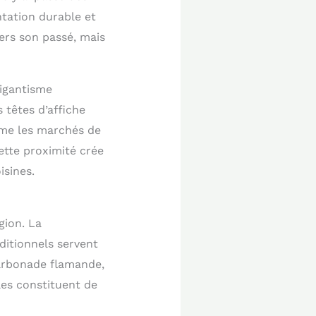
ntation durable et
vers son passé, mais
gigantisme
 têtes d’affiche
mme les marchés de
ette proximité crée
isines.
gion. La
ditionnels servent
arbonade flamande,
les constituent de