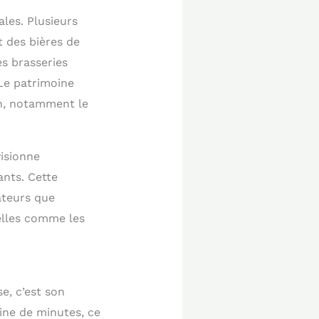
ales. Plusieurs
t des bières de
es brasseries
 Le patrimoine
on, notamment le
isionne
ants. Cette
ateurs que
elles comme les
e, c’est son
ine de minutes, ce