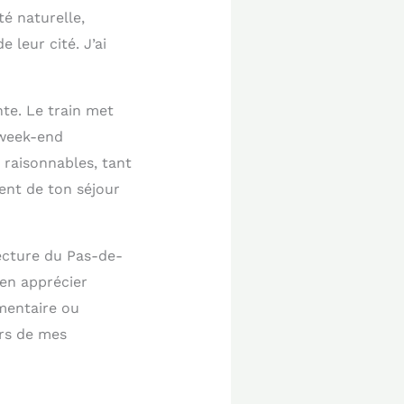
té naturelle,
 leur cité. J’ai
nte. Le train met
 week-end
 raisonnables, tant
ent de ton séjour
ecture du Pas-de-
en apprécier
mmentaire ou
ors de mes