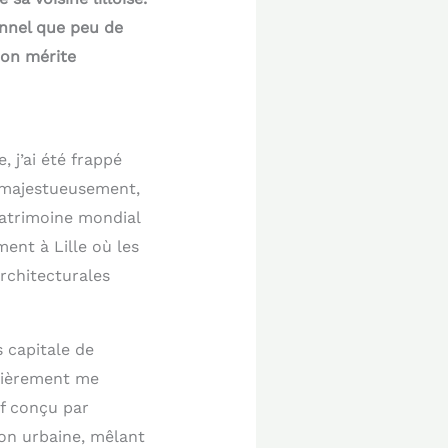
onnel que peu de
ion mérite
, j’ai été frappé
t majestueusement,
patrimoine mondial
ent à Lille où les
architecturales
s capitale de
ulièrement me
if conçu par
on urbaine, mêlant