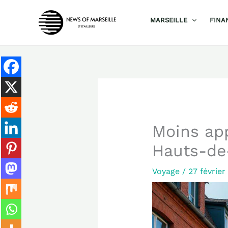
Aller
MARSEILLE
FINA
au
contenu
Moins app
Hauts-de-
Voyage
/
27 févrie