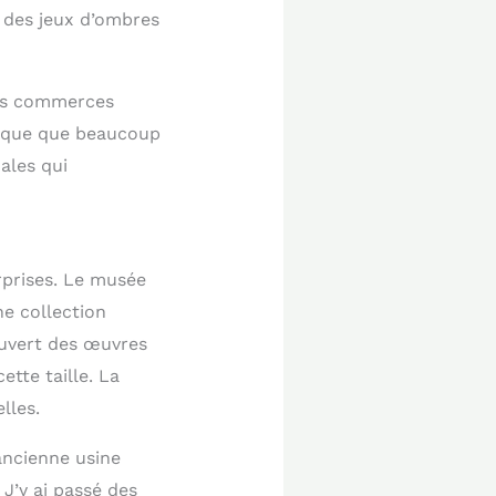
 des jeux d’ombres
Les commerces
ique que beaucoup
ales qui
urprises. Le musée
ne collection
ouvert des œuvres
ette taille. La
lles.
ancienne usine
J’y ai passé des