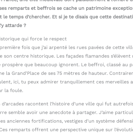
 ses remparts et beffrois se cache un patrimoine excepti
le temps d’chercher. Et si je te disais que cette destinat
y attarde ?
storique qui force le respect
 première fois que j’ai arpenté les rues pavées de cette ville
 de son centre historique. Les façades flamandes s’élèven
 prospère que beaucoup ignorent. Le beffroi, classé au 
e la Grand’Place de ses 75 mètres de hauteur. Contrairem
lent, ici, tu peux admirer tranquillement ces merveilles 
r la foule.
d’arcades racontent l’histoire d’une ville qui fut autrefoi
ierre semble avoir une anecdote à partager. J’aime partic
es anciennes fortifications, vestiges d’un système défens
es remparts offrent une perspective unique sur l’évoluti