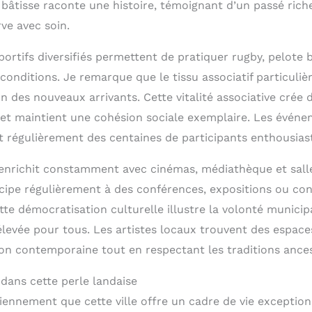
 bâtisse raconte une histoire, témoignant d’un passé rich
ve avec soin.
ortifs diversifiés permettent de pratiquer rugby, pelote
conditions. Je remarque que le tissu associatif particuli
ion des nouveaux arrivants. Cette vitalité associative crée d
 et maintient une cohésion sociale exemplaire. Les événe
 régulièrement des centaines de participants enthousias
 s’enrichit constamment avec cinémas, médiathèque et sall
cipe régulièrement à des conférences, expositions ou con
tte démocratisation culturelle illustre la volonté munici
élevée pour tous. Les artistes locaux trouvent des espace
ion contemporaine tout en respectant les traditions ances
 dans cette perle landaise
iennement que cette ville offre un cadre de vie exception