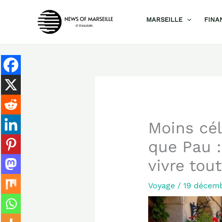
Aller
MARSEILLE
FINA
au
contenu
Moins cé
que Pau :
vivre tou
Voyage
/
19 décem