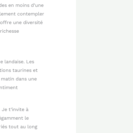
des en moins d’une
plement contempler
offre une diversité
 richesse
e landaise. Les
tions taurines et
t matin dans une
entiment
Je t’invite à
légamment le
riés tout au long