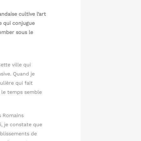
ndaise cultive l’art
e qui conjugue
tomber sous le
tte ville qui
ssive. Quand je
ière qui fait
ù le temps semble
es Romains
i, je constate que
ablissements de