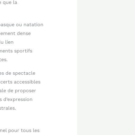
e que la
 basque ou natation
èrement dense
u lien
ments sportifs
tes.
es de spectacle
certs accessibles
pale de proposer
s d’expression
trales.
nel pour tous les