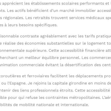
es apprécient les établissements scolaires performants et 
ts. Les actifs bénéficient d’un marché immobilier acces
 régionales. Les retraités trouvent services médicaux spé
s à leurs besoins spécifiques.
aisonnable contraste agréablement avec les tarifs pratiqué
Je réalise des économies substantielles sur le logement t
ronnementale supérieure. Cette accessibilité financière a
echerchant un meilleur équilibre personnel. Les commerce
nimation commerciale évitant la désertification des centr
routières et ferroviaires facilitent les déplacements pro
ou l’Espagne. Je rejoins la capitale girondine en moins d
enir des liens professionnels étroits. Cette accessibilité 
ible pour qui refuse les contraintes métropolitaines. L’aér
ilités de mobilité nationale et internationale.