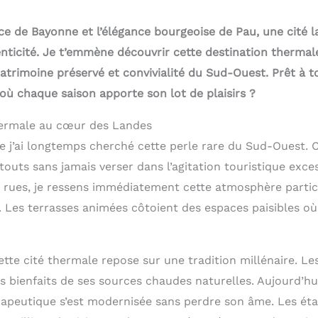
ce de Bayonne et l’élégance bourgeoise de Pau, une cité la
enticité. Je t’emmène découvrir cette destination thermal
patrimoine préservé et convivialité du Sud-Ouest. Prêt à 
où chaque saison apporte son lot de plaisirs ?
hermale au cœur des Landes
e j’ai longtemps cherché cette perle rare du Sud-Ouest. Ce
outs sans jamais verser dans l’agitation touristique exce
rues, je ressens immédiatement cette atmosphère particul
e. Les terrasses animées côtoient des espaces paisibles o
te cité thermale repose sur une tradition millénaire. L
es bienfaits de ses sources chaudes naturelles. Aujourd’hu
rapeutique s’est modernisée sans perdre son âme. Les ét