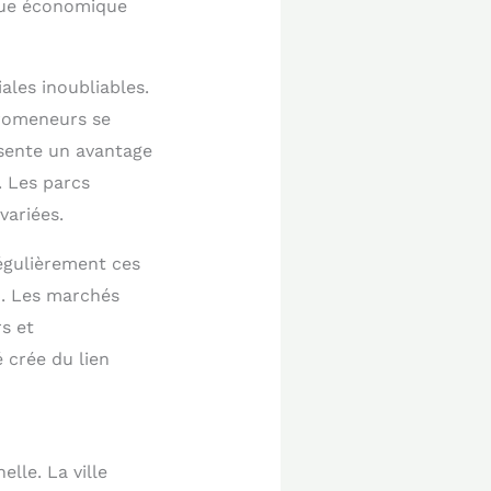
ique économique
les inoubliables.
promeneurs se
sente un avantage
. Les parcs
variées.
régulièrement ces
n. Les marchés
s et
 crée du lien
lle. La ville