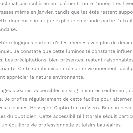
roclimat particulièrement clément toute l’année. Les hiv
rasses même en janvier, tandis que les étés restent suppo
tte douceur climatique explique en grande partie l’attrai
andaise.
étéorologiques parlent d’elles-mêmes avec plus de deux c
nnuel. Je constate que cette luminosité constante influen
. Les précipitations, bien présentes, restent raisonnable
uriante. Cette combinaison crée un environnement idéal p
nt apprécier la nature environnante.
lages océanes, accessibles en vingt minutes seulement, c
. Je profite régulièrement de cette facilité pour alterne
rées urbaines. Hossegor, Capbreton ou Vieux-Boucau devi
es du quotidien. Cette accessibilité littorale séduit parti
un équilibre vie professionnelle et loisirs balnéaires.