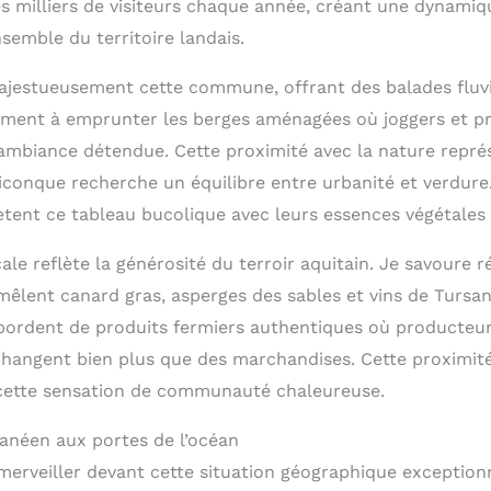
es milliers de visiteurs chaque année, créant une dynam
semble du territoire landais.
ajestueusement cette commune, offrant des balades fluvia
vement à emprunter les berges aménagées où joggers et 
ambiance détendue. Cette proximité avec la nature repré
uiconque recherche un équilibre entre urbanité et verdure
ent ce tableau bucolique avec leurs essences végétales 
le reflète la générosité du terroir aquitain. Je savoure 
 mêlent canard gras, asperges des sables et vins de Tursa
ordent de produits fermiers authentiques où producteur
angent bien plus que des marchandises. Cette proximité
 cette sensation de communauté chaleureuse.
anéen aux portes de l’océan
erveiller devant cette situation géographique exceptionne