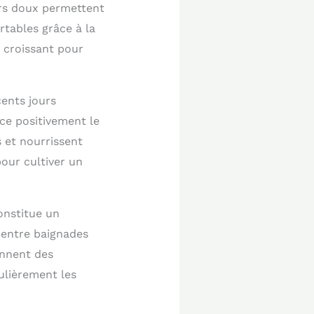
ers doux permettent
rtables grâce à la
t croissant pour
ents jours
ce positivement le
s et nourrissent
our cultiver un
onstitue un
r entre baignades
ennent des
culièrement les