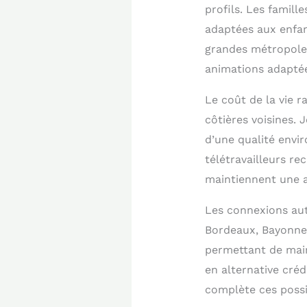
profils. Les famill
adaptées aux enfan
grandes métropoles
animations adaptée
Le coût de la vie r
côtières voisines. 
d’une qualité envi
télétravailleurs r
maintiennent une a
Les connexions auto
Bordeaux, Bayonne 
permettant de maint
en alternative créd
complète ces possib