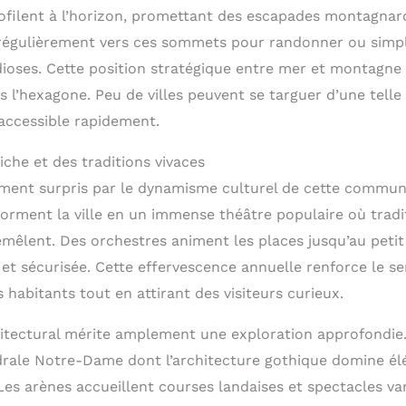
ofilent à l’horizon, promettant des escapades montagnar
 régulièrement vers ces sommets pour randonner ou sim
ioses. Cette position stratégique entre mer et montagne 
ns l’hexagone. Peu de villes peuvent se targuer d’une telle
accessible rapidement.
riche et des traditions vivaces
ement surpris par le dynamisme culturel de cette commun
forment la ville en un immense théâtre populaire où tradi
remêlent. Des orchestres animent les places jusqu’au peti
 et sécurisée. Cette effervescence annuelle renforce le s
habitants tout en attirant des visiteurs curieux.
itectural mérite amplement une exploration approfondie. 
drale Notre-Dame dont l’architecture gothique domine é
Les arènes accueillent courses landaises et spectacles va