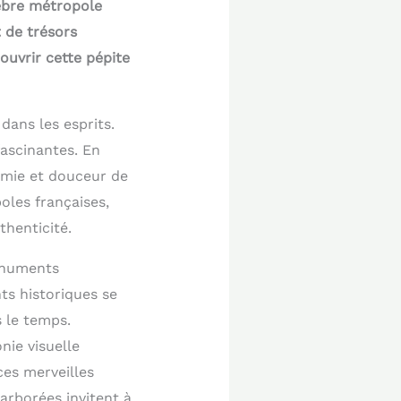
élèbre métropole
 de trésors
ouvrir cette pépite
ans les esprits.
fascinantes. En
nomie et douceur de
oles françaises,
henticité.
onuments
ts historiques se
s le temps.
nie visuelle
es merveilles
 arborées invitent à