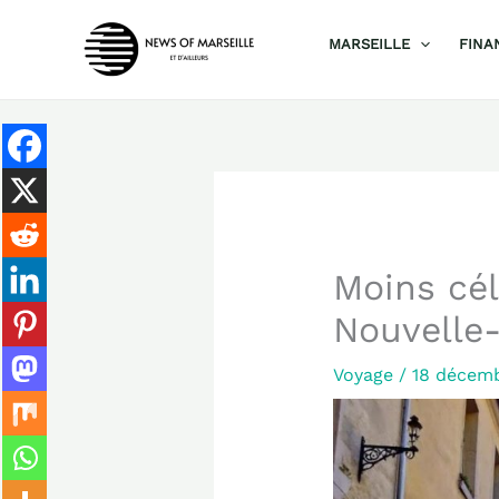
Aller
MARSEILLE
FINA
au
contenu
Moins cél
Nouvelle-
Voyage
/
18 décem