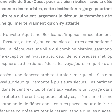
qu’une ville du Sud-Ouest pourrait bien rivaliser avec la c
 connue des touristes, cette destination regorge pourtant
culturels qui valent largement le détour. Je t’emmène déc
ne qui mérite vraiment qu’on s’y attarde.
 Nouvelle-Aquitaine, Bordeaux s’impose immédiatement d
e l’assurer, cette région cache bien d’autres destinations 
oire, j’ai découvert une ville qui combine histoire, gastro
ine exceptionnel rivalise avec celui de nombreuses métrop
osphère authentique séduira les voyageurs en quête d’aut
possède une richesse architecturale remarquable. Ses m
ssé glorieux qui remonte à plusieurs siècles. Les bâtimen
dans le centre-ville, offrant aux visiteurs un voyage dan
le reflète différentes époques et styles, créant une harmo
recommande de flâner dans les rues pavées pour admirer c
façades colorées attirent le regard, tandis que les places