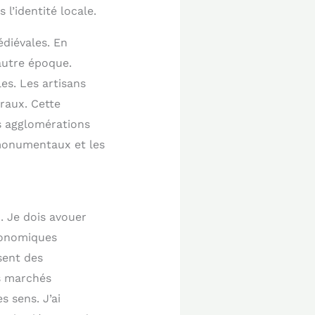
l’identité locale.
édiévales. En
autre époque.
es. Les artisans
traux. Cette
es agglomérations
 monumentaux et les
n. Je dois avouer
tronomiques
sent des
es marchés
s sens. J’ai