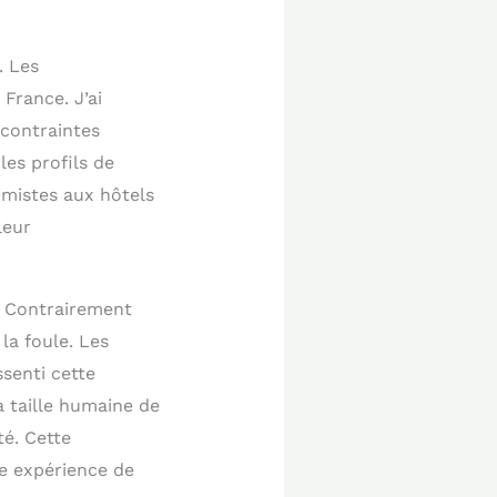
. Les
 France. J’ai
 contraintes
les profils de
imistes aux hôtels
leur
é. Contrairement
la foule. Les
ssenti cette
a taille humaine de
té. Cette
ne expérience de