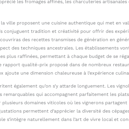
précié les fromages affinés, les charcuteries artisanales
 la ville proposent une cuisine authentique qui met en va
fs conjuguent tradition et créativité pour offrir des expér
ouvriras des recettes transmises de génération en génér
spect des techniques ancestrales. Les établissements vont
es plus raffinées, permettant à chaque budget de se régale
e rapport qualité-prix proposé dans de nombreux restaur
eux ajoute une dimension chaleureuse à l’expérience culina
ritent également qu’on s’y attarde longuement. Les vigno
s remarquables qui accompagnent parfaitement les plats 
er plusieurs domaines viticoles où les vignerons partagent
ustations permettent d’apprécier la diversité des cépages 
ole s’intègre naturellement dans l’art de vivre local et co