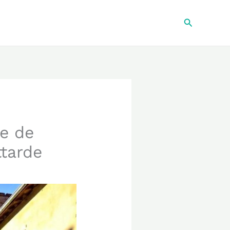
Recherche
le de
ttarde