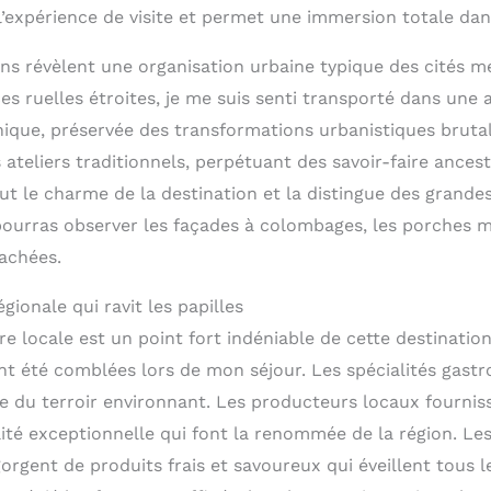
expérience de visite et permet une immersion totale dans 
ens révèlent une organisation urbaine typique des cités m
s ruelles étroites, je me suis senti transporté dans une 
nique, préservée des transformations urbanistiques brutal
ateliers traditionnels, perpétuant des savoir-faire ances
out le charme de la destination et la distingue des grand
pourras observer les façades à colombages, les porches
cachées.
ionale qui ravit les papilles
ire locale est un point fort indéniable de cette destinatio
nt été comblées lors de mon séjour. Les spécialités gas
se du terroir environnant. Les producteurs locaux fournis
lité exceptionnelle qui font la renommée de la région. L
gent de produits frais et savoureux qui éveillent tous le