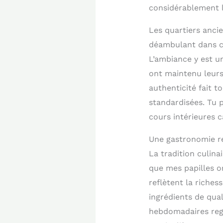
considérablement l’
Les quartiers anci
déambulant dans ce
L’ambiance y est u
ont maintenu leurs 
authenticité fait t
standardisées. Tu 
cours intérieures 
Une gastronomie rég
La tradition culina
que mes papilles o
reflètent la riches
ingrédients de qua
hebdomadaires regor