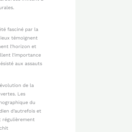
urales.
té fasciné par la
igieux témoignent
ent l’horizon et
llent l’importance
résisté aux assauts
évolution de la
uvertes. Les
hnographique du
dien d’autrefois et
t régulièrement
chit