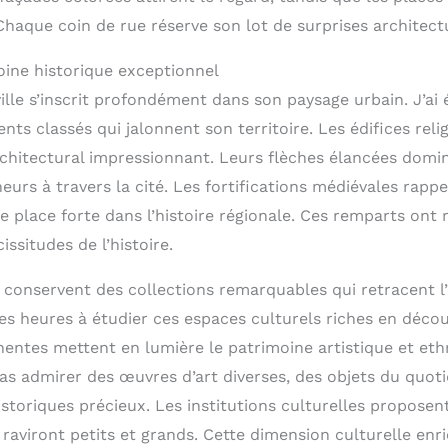
Chaque coin de rue réserve son lot de surprises architect
oine historique exceptionnel
ille s’inscrit profondément dans son paysage urbain. J’ai é
ts classés qui jalonnent son territoire. Les édifices rel
rchitectural impressionnant. Leurs flèches élancées domin
urs à travers la cité. Les fortifications médiévales rappe
e place forte dans l’histoire régionale. Ces remparts ont 
issitudes de l’histoire.
conservent des collections remarquables qui retracent l’
des heures à étudier ces espaces culturels riches en déco
entes mettent en lumière le patrimoine artistique et et
ras admirer des œuvres d’art diverses, des objets du quoti
storiques précieux. Les institutions culturelles proposen
raviront petits et grands. Cette dimension culturelle enri