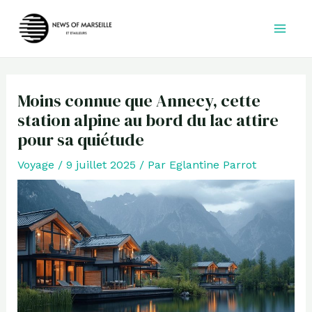
Aller
au
contenu
Moins connue que Annecy, cette
station alpine au bord du lac attire
pour sa quiétude
Voyage
/
9 juillet 2025
/ Par
Eglantine Parrot