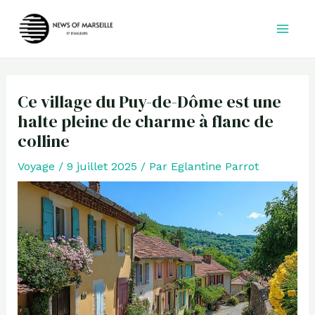
Aller
au
contenu
Ce village du Puy-de-Dôme est une
halte pleine de charme à flanc de
colline
Voyage
/
9 juillet 2025
/ Par
Eglantine Parrot