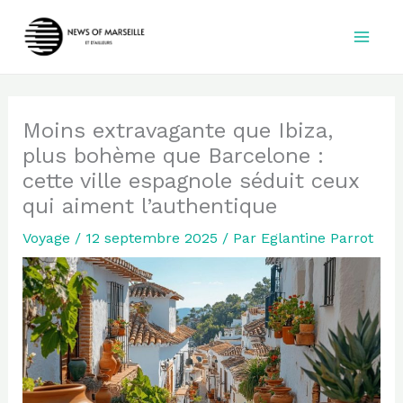
Aller
au
contenu
Moins extravagante que Ibiza,
plus bohème que Barcelone :
cette ville espagnole séduit ceux
qui aiment l’authentique
Voyage
/
12 septembre 2025
/ Par
Eglantine Parrot