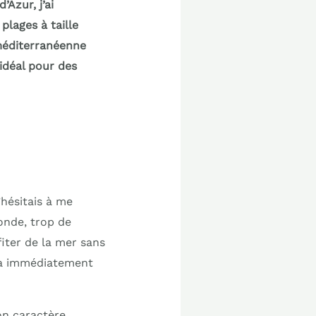
Azur, j’ai
plages à taille
 méditerranéenne
idéal pour des
’hésitais à me
nde, trop de
iter de la mer sans
i a immédiatement
on caractère