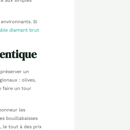
te aux simples
 environnants. Si
table diamant brut
hentique
u préserver un
ionaux : olives,
y faire un tour
honneur les
es bouillabaisses
 le tout à des prix