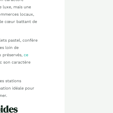
de luxe, mais une
commerces locaux,
 le cœur battant de
ets pastel, confère
es loin de
ux préservés,
ce
ec son caractère
es stations
nation idéale pour
ner.
pides