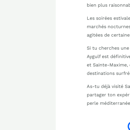
bien plus raisonnab
Les soirées estival
marchés nocturnes, 
agitées de certaine
Si tu cherches une
Aygulf est définitiv
et Sainte-Maxime, o
destinations surfr
As-tu déjà visité S
partager ton expér
perle méditerrané