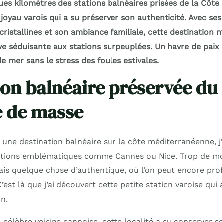
s kilomètres des stations balnéaires prisées de la Côte d’
joyau varois qui a su préserver son authenticité. Avec ses 
cristallines et son ambiance familiale, cette destination
ve séduisante aux stations surpeuplées. Un havre de paix 
 mer sans le stress des foules estivales.
ion balnéaire préservée du
 de masse
 une destination balnéaire sur la côte méditerranéenne, j
tations emblématiques comme Cannes ou Nice. Trop de mo
ais quelque chose d’authentique, où l’on peut encore prof
’est là que j’ai découvert cette petite station varoise qu
n.
célèbre voisine cannoise, cette localité a su conserver s