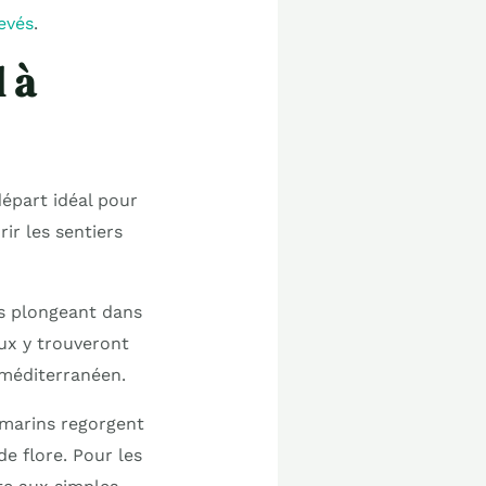
levés
.
 à
départ idéal pour
ir les sentiers
es plongeant dans
ux y trouveront
 méditerranéen.
 marins regorgent
de flore. Pour les