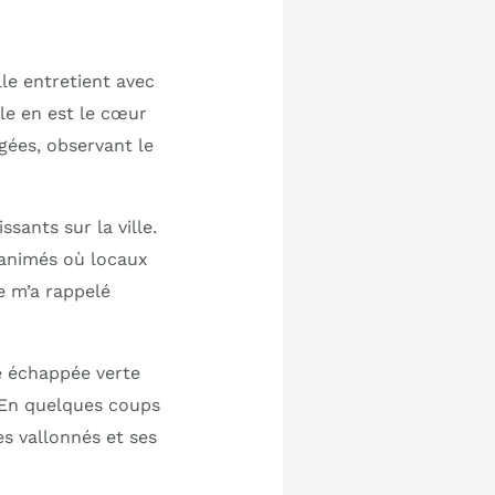
lle entretient avec
lle en est le cœur
gées, observant le
ssants sur la ville.
s animés où locaux
e m’a rappelé
e échappée verte
. En quelques coups
s vallonnés et ses