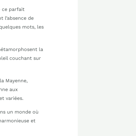
 ce parfait
nt l’absence de
quelques mots, les
 métamorphosent la
oleil couchant sur
 la Mayenne,
nne aux
t variées.
Dans un monde où
e harmonieuse et