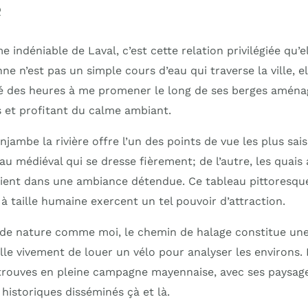
e indéniable de Laval, c’est cette relation privilégiée qu’e
nne n’est pas un simple cours d’eau qui traverse la ville, e
ssé des heures à me promener le long de ses berges aména
s et profitant du calme ambiant.
jambe la rivière offre l’un des points de vue les plus saisi
au médiéval qui se dresse fièrement; de l’autre, les quai
toient dans une ambiance détendue. Ce tableau pittoresqu
 à taille humaine exercent un tel pouvoir d’attraction.
 de nature comme moi, le chemin de halage constitue un
ille vivement de louer un vélo pour analyser les environs
etrouves en pleine campagne mayennaise, avec ses paysage
historiques disséminés çà et là.