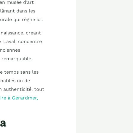
 en musée d’art
flânant dans les
urale qui règne ici.
enaissance, créant
x Laval, concentre
anciennes
e remarquable.
le temps sans les
inables ou de
n authenticité, tout
aire à Gérardmer,
la