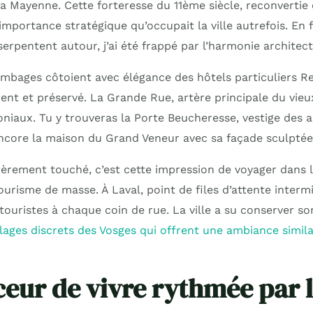
 Mayenne. Cette forteresse du 11ème siècle, reconvertie
’importance stratégique qu’occupait la ville autrefois. En 
serpentent autour, j’ai été frappé par l’harmonie architect
mbages côtoient avec élégance des hôtels particuliers R
nt et préservé. La Grande Rue, artère principale du vieu
oniaux. Tu y trouveras la Porte Beucheresse, vestige des 
 encore la maison du Grand Veneur avec sa façade sculpté
lièrement touché, c’est cette impression de voyager dans 
urisme de masse. À Laval, point de files d’attente interm
ouristes à chaque coin de rue. La ville a su conserver so
llages discrets des Vosges qui offrent une ambiance simil
eur de vivre rythmée par 