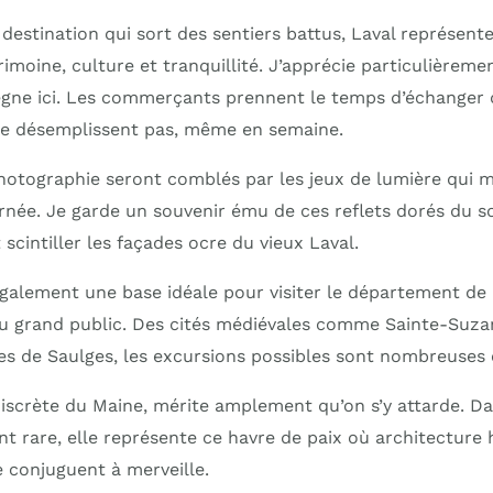
destination qui sort des sentiers battus, Laval représente
rimoine, culture et tranquillité. J’apprécie particulièreme
règne ici. Les commerçants prennent le temps d’échanger 
ne désemplissent pas, même en semaine.
hotographie seront comblés par les jeux de lumière qui
journée. Je garde un souvenir ému de ces reflets dorés du s
 scintiller les façades ocre du vieux Laval.
 également une base idéale pour visiter le département de
 grand public. Des cités médiévales comme Sainte-Suza
es de Saulges, les excursions possibles sont nombreuses e
 discrète du Maine, mérite amplement qu’on s’y attarde. 
ent rare, elle représente ce havre de paix où architectur
e conjuguent à merveille.