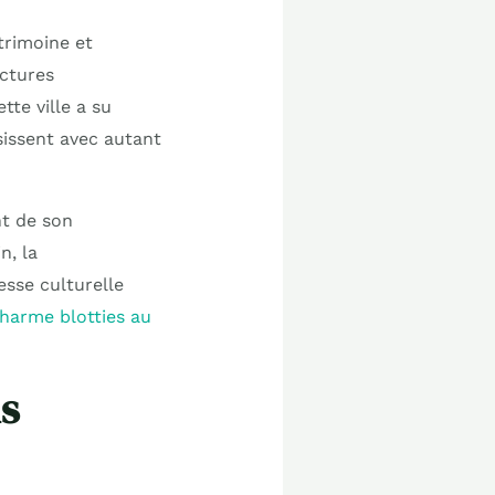
trimoine et
uctures
te ville a su
sissent avec autant
t de son
n, la
esse culturelle
charme blotties au
us