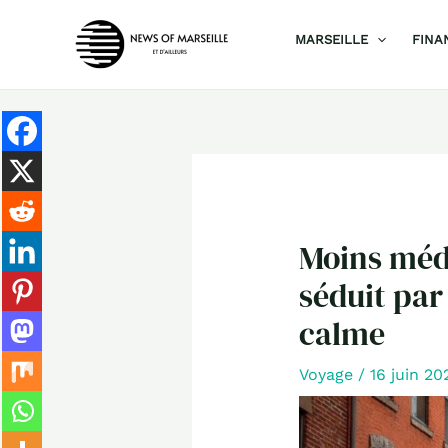
Aller
MARSEILLE
FINA
au
contenu
Moins médi
séduit par
calme
Voyage
/
16 juin 2