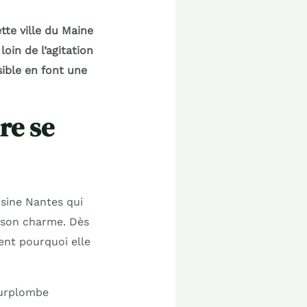
te ville du Maine
oin de l’agitation
ible en font une
ire se
isine Nantes qui
t son charme. Dès
ent pourquoi elle
surplombe