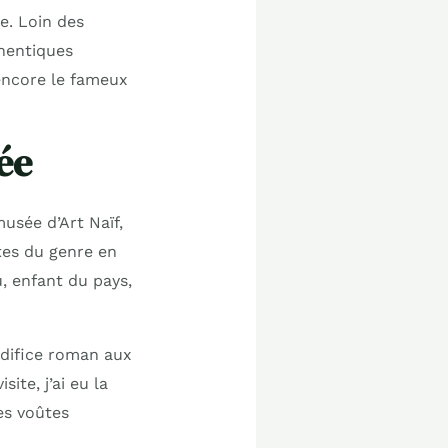
e. Loin des
thentiques
 encore le fameux
ée
musée d’Art Naïf,
ntes du genre en
, enfant du pays,
édifice roman aux
ite, j’ai eu la
es voûtes